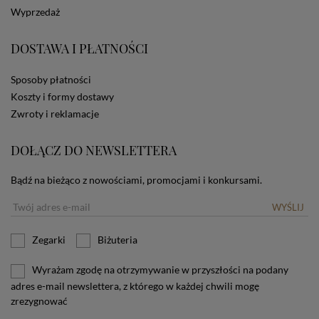
dotyczących cookies oznacza, że będą one
Wyprzedaż
zamieszczane w urządzeniu końcowym każdego
użytkownika. Jeżeli użytkownik nie wyraża zgody na
stosowanie plików cookies powinien zmienić
DOSTAWA I PŁATNOŚCI
ustawienia swojej przeglądarki.
Tu znajduje się więcej
informacji o plikach cookies.
Sposoby płatności
Koszty i formy dostawy
Zwroty i reklamacje
DOŁĄCZ DO NEWSLETTERA
Bądź na bieżąco z nowościami, promocjami i konkursami.
WYŚLIJ
Zegarki
Biżuteria
Wyrażam zgodę na otrzymywanie w przyszłości na podany
adres e-mail newslettera, z którego w każdej chwili mogę
zrezygnować