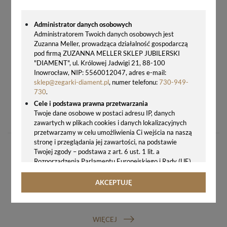
Administrator danych osobowych
Administratorem Twoich danych osobowych jest
Zuzanna Meller, prowadząca działalność gospodarczą
pod firmą ZUZANNA MELLER SKLEP JUBILERSKI
"DIAMENT", ul. Królowej Jadwigi 21, 88-100
Inowrocław, NIP: 5560012047, adres e-mail:
sklep@zegarki-diament.pl
, numer telefonu:
730-949-
730
.
Cele i podstawa prawna przetwarzania
ZEGAREK CASIO VINTAGE ABL-100WE-1BEF – ZEGAREK BLUETOOTH Z KROKOMIERZEM I SYNCHRONIZACJĄ CZASU
Twoje dane osobowe w postaci adresu IP, danych
399,00 zł
zawartych w plikach cookies i danych lokalizacyjnych
przetwarzamy w celu umożliwienia Ci wejścia na naszą
stronę i przeglądania jej zawartości, na podstawie
Twojej zgody – podstawa z art. 6 ust. 1 lit. a
Rozporządzenia Parlamentu Europejskiego i Rady (UE)
2016/679 z 27.04.2016 r. w sprawie ochrony osób
fizycznych w związku z przetwarzaniem danych
AKCEPTUJĘ
osobowych i w sprawie swobodnego przepływu takich
GWARANCJA ORYGINALNOŚCI ZEGARKA
danych oraz uchylenia dyrektywy 95/46/WE (ogólne
rozporządzenie o ochronie danych, tj. RODO).
WIĘCEJ
Odbiorcy danych