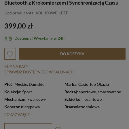
Bluetooth z Krokomierzem i Synchronizacją Czasu
Kod producenta: ABL-100WE-1BEF
399,00 zł
Dostępny! Wysyłamy w 24h
DO KOSZYKA
KUP NA RATY
SPRAWDŹ DOSTĘPNOŚĆ W SALONACH
Płeć:
Męskie
,
Damskie
Marka:
Casio Top Okazja
Kolekcja:
Sport
Rodzaj:
sportowe
,
smartwatche
Mechanizm:
kwarcowy
Szkiełko:
hesalitowe
Koperta:
nietypowa
Bransoleta:
stalowa
POKAŻ WIĘCEJ