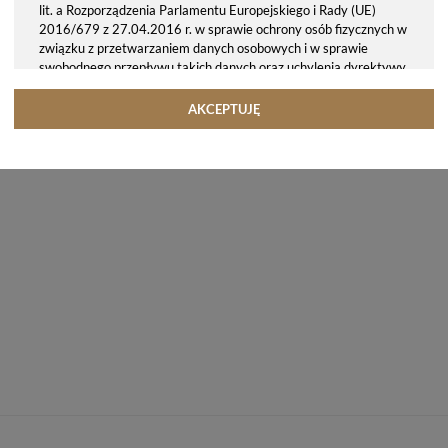
lit. a Rozporządzenia Parlamentu Europejskiego i Rady (UE)
2016/679 z 27.04.2016 r. w sprawie ochrony osób fizycznych w
związku z przetwarzaniem danych osobowych i w sprawie
swobodnego przepływu takich danych oraz uchylenia dyrektywy
95/46/WE (ogólne rozporządzenie o ochronie danych, tj. RODO).
Odbiorcy danych
AKCEPTUJĘ
Twoje dane osobowe możemy udostępniać hostingodawcy. Takie
podmioty przetwarzają dane na podstawie umowy z nami i tylko
zgodnie z naszymi poleceniami. Przekazujemy Twoje dane poza
teren Polski/UE/Europejskiego Obszaru Gospodarczego.
Okres przechowywania danych
Twoje dane przechowujemy do czasu posiadania udzielonej przez
Ciebie zgody.
Twoje prawa
Przysługuje Ci prawo dostępu do swoich danych oraz otrzymania
ich kopii, prawo do sprostowania (poprawiania) swoich danych,
prawo do usunięcia danych (jeżeli Twoim zdaniem nie ma
podstaw do tego, abyśmy przetwarzali Twoje dane, możesz
zażądać, abyśmy je usunęli), prawo do ograniczenia
przetwarzania danych (możesz zażądać, abyśmy ograniczyli
przetwarzanie Twoich danych osobowych wyłącznie do ich
przechowywania lub wykonywania uzgodnionych z Tobą działań,
jeżeli Twoim zdaniem mamy nieprawidłowe dane na Twój temat