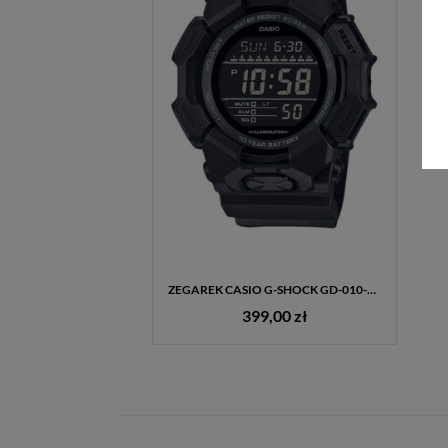
ZEGAREK CASIO G-SHOCK GD-010-1A1ER – ZEGAREK SPORTOWY 200M, SUPER ILLUMINATOR
399,00 zł