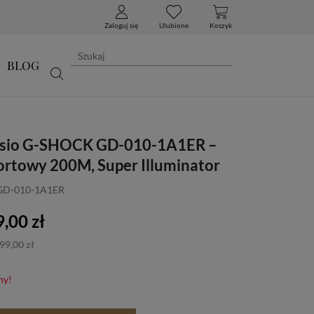
Zaloguj się
Ulubione
Koszyk
BLOG
asio G-SHOCK GD-010-1A1ER –
ortowy 200M, Super Illuminator
 GD-010-1A1ER
,00 zł
99,00 zł
ny!