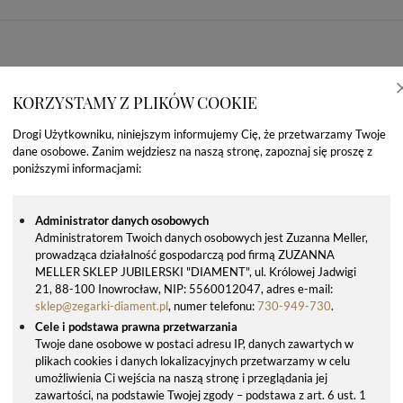
KORZYSTAMY Z PLIKÓW COOKIE
Drogi Użytkowniku, niniejszym informujemy Cię, że przetwarzamy Twoje
dane osobowe. Zanim wejdziesz na naszą stronę, zapoznaj się proszę z
poniższymi informacjami:
Administrator danych osobowych
Administratorem Twoich danych osobowych jest Zuzanna Meller,
prowadząca działalność gospodarczą pod firmą ZUZANNA
OSTATNIO OGLĄDANE PRODUKTY
MELLER SKLEP JUBILERSKI "DIAMENT", ul. Królowej Jadwigi
21, 88-100 Inowrocław, NIP: 5560012047, adres e-mail:
sklep@zegarki-diament.pl
, numer telefonu:
730-949-730
.
Cele i podstawa prawna przetwarzania
Twoje dane osobowe w postaci adresu IP, danych zawartych w
plikach cookies i danych lokalizacyjnych przetwarzamy w celu
umożliwienia Ci wejścia na naszą stronę i przeglądania jej
zawartości, na podstawie Twojej zgody – podstawa z art. 6 ust. 1