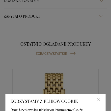
DOSTAWA I ZWROTY
ZAPYTAJ O PRODUKT
OSTATNIO OGLĄDANE PRODUKTY
ZOBACZ WSZYSTKIE
KORZYSTAMY Z PLIKÓW COOKIE
Drogi Użytkowniku, niniejszym informujemy Cię, że