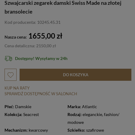
Szwajcarski zegarek damski Swiss Made na złotej
bransolecie
Kod producenta: 10245.45.31
1655,00 zł
Nasza cena:
Cena detaliczna: 2150,00 zł
Dostępny! Wysyłamy w 24h
DO KOSZYKA
KUP NA RATY
SPRAWDŹ DOSTĘPNOŚĆ W SALONACH
Płeć:
Damskie
Marka:
Atlantic
Kolekcja:
Seacrest
Rodzaj:
eleganckie
,
fashion/
modowe
Mechanizm:
kwarcowy
Szkiełko:
szafirowe