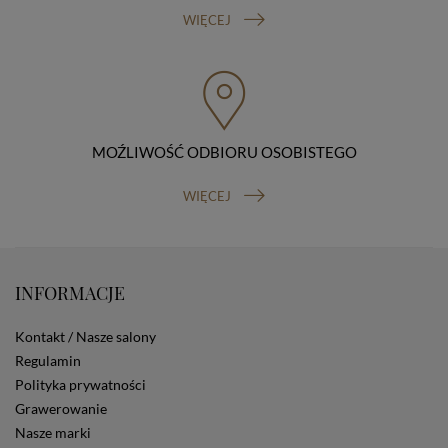
sprzeciwu wobec przetwarzania danych, prawo do
WIĘCEJ
przenoszenia danych, prawo do wniesienia skargi do
organu nadzorczego (Prezesa Urzędu Ochrony Danych
Osobowych, ul. Stawki 2, 00-193 Warszawa) oraz
prawo do cofnięcia zgody na przetwarzanie danych
osobowych (masz prawo cofnięcia zgody na
przetwarzanie danych w dowolnym momencie;
cofnięcie zgody nie ma wpływu na zgodność z prawem
MOŹLIWOŚĆ ODBIORU OSOBISTEGO
przetwarzania, którego dokonano na podstawie Twojej
zgody przed jej cofnięciem). W celu wykonania swoich
WIĘCEJ
praw skieruj do nas odpowiednie żądanie.
Informacja o dobrowolności podania danych
Podanie przez Ciebie danych jest dobrowolne. Jeżeli
nie podasz danych, nie będziesz mógł przeglądać
zawartości naszej strony
INFORMACJE
Zautomatyzowane podejmowanie decyzji
Na stronie Sklepu są wykorzystywane pliki cookies.
Kontakt / Nasze salony
Stosowane są one w celach zapewnienia maksymalnej
wygody wszystkich użytkowników (w tym Kupujących)
Regulamin
przy korzystaniu ze Sklepu (zapamiętywanie
Polityka prywatności
preferencji i ustawień na stronie, zbieranie
Grawerowanie
anonimowych danych dla celów reklamowych i
Nasze marki
statystycznych, także przez inne portale, w tym