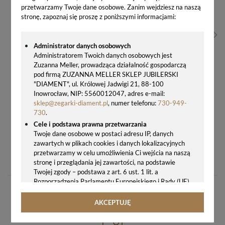
przetwarzamy Twoje dane osobowe. Zanim wejdziesz na naszą
stronę, zapoznaj się proszę z poniższymi informacjami:
Administrator danych osobowych
Administratorem Twoich danych osobowych jest
Zuzanna Meller, prowadząca działalność gospodarczą
pod firmą ZUZANNA MELLER SKLEP JUBILERSKI
"DIAMENT", ul. Królowej Jadwigi 21, 88-100
Inowrocław, NIP: 5560012047, adres e-mail:
sklep@zegarki-diament.pl
, numer telefonu:
730-949-
730
.
Cele i podstawa prawna przetwarzania
Twoje dane osobowe w postaci adresu IP, danych
zawartych w plikach cookies i danych lokalizacyjnych
ZEGAREK ATLANTIC SEACREST LADY XS 10245.45.31 – SZWAJCARSKI ZEGAREK DAMSKI SWISS MADE NA ZŁOTEJ BRANSOLECIE
przetwarzamy w celu umożliwienia Ci wejścia na naszą
1655,00 zł
stronę i przeglądania jej zawartości, na podstawie
Twojej zgody – podstawa z art. 6 ust. 1 lit. a
Rozporządzenia Parlamentu Europejskiego i Rady (UE)
2016/679 z 27.04.2016 r. w sprawie ochrony osób
fizycznych w związku z przetwarzaniem danych
AKCEPTUJĘ
osobowych i w sprawie swobodnego przepływu takich
danych oraz uchylenia dyrektywy 95/46/WE (ogólne