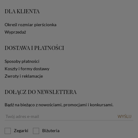
portale społecznościowe, np. Facebook). Korzystanie
ze Sklepu bez zmiany ustawień w przeglądarce
DLA KLIENTA
dotyczących cookies oznacza, że będą one
zamieszczane w urządzeniu końcowym każdego
Określ rozmiar pierścionka
użytkownika. Jeżeli użytkownik nie wyraża zgody na
stosowanie plików cookies powinien zmienić
Wyprzedaż
ustawienia swojej przeglądarki.
Tu znajduje się więcej
informacji o plikach cookies.
DOSTAWA I PŁATNOŚCI
Sposoby płatności
Koszty i formy dostawy
Zwroty i reklamacje
DOŁĄCZ DO NEWSLETTERA
Bądź na bieżąco z nowościami, promocjami i konkursami.
WYŚLIJ
Zegarki
Biżuteria