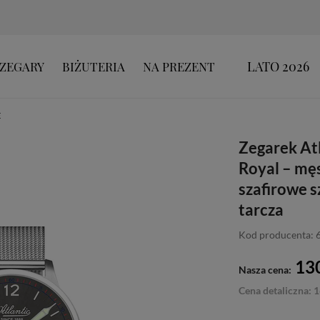
LATO 2026
ZEGARY
BIŻUTERIA
NA PREZENT
E
Zegarek At
Royal – męs
szafirowe s
tarcza
Kod producenta: 
130
Nasza cena:
Cena detaliczna: 1