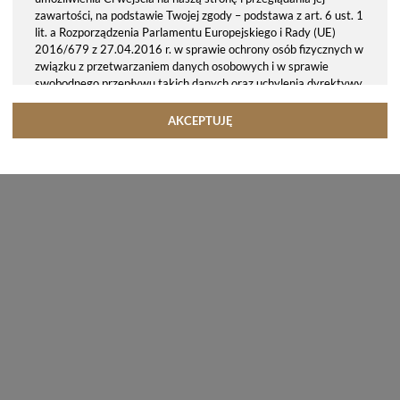
zawartości, na podstawie Twojej zgody – podstawa z art. 6 ust. 1
lit. a Rozporządzenia Parlamentu Europejskiego i Rady (UE)
2016/679 z 27.04.2016 r. w sprawie ochrony osób fizycznych w
związku z przetwarzaniem danych osobowych i w sprawie
swobodnego przepływu takich danych oraz uchylenia dyrektywy
95/46/WE (ogólne rozporządzenie o ochronie danych, tj. RODO).
Odbiorcy danych
AKCEPTUJĘ
Twoje dane osobowe możemy udostępniać hostingodawcy. Takie
podmioty przetwarzają dane na podstawie umowy z nami i tylko
zgodnie z naszymi poleceniami. Przekazujemy Twoje dane poza
teren Polski/UE/Europejskiego Obszaru Gospodarczego.
Okres przechowywania danych
Twoje dane przechowujemy do czasu posiadania udzielonej przez
Ciebie zgody.
Twoje prawa
Przysługuje Ci prawo dostępu do swoich danych oraz otrzymania
ich kopii, prawo do sprostowania (poprawiania) swoich danych,
prawo do usunięcia danych (jeżeli Twoim zdaniem nie ma
podstaw do tego, abyśmy przetwarzali Twoje dane, możesz
zażądać, abyśmy je usunęli), prawo do ograniczenia
przetwarzania danych (możesz zażądać, abyśmy ograniczyli
przetwarzanie Twoich danych osobowych wyłącznie do ich
przechowywania lub wykonywania uzgodnionych z Tobą działań,