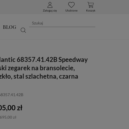
Zaloguj się
Ulubione
Koszyk
BLOG
lantic 68357.41.42B Speedway
ki zegarek na bransolecie,
zkło, stal szlachetna, czarna
68357.41.42B
5,00 zł
695,00 zł