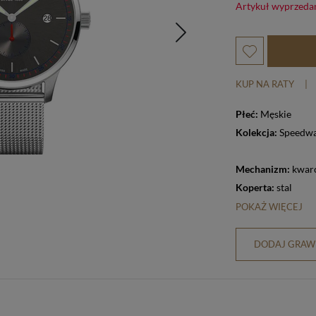
Artykuł wyprzeda
KUP NA RATY
|
Płeć:
Męskie
Kolekcja:
Speedwa
Mechanizm:
kwar
Koperta:
stal
POKAŻ WIĘCEJ
DODAJ GRAWE