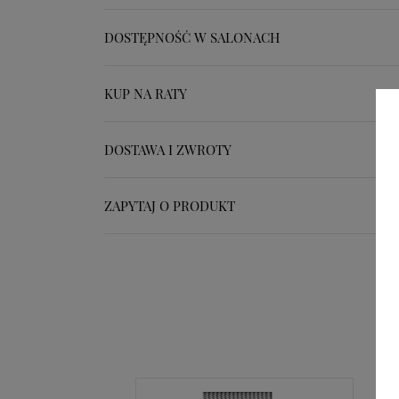
DOSTĘPNOŚĆ W SALONACH
KUP NA RATY
DOSTAWA I ZWROTY
ZAPYTAJ O PRODUKT