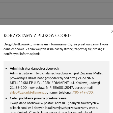
KORZYSTAMY Z PLIKÓW COOKIE
Drogi Użytkowniku, niniejszym informujemy Cię, że przetwarzamy Twoje
dane osobowe. Zanim wejdziesz na naszą stronę, zapoznaj się proszę z
poniższymi informacjami:
Administrator danych osobowych
Administratorem Twoich danych osobowych jest Zuzanna Meller,
prowadząca działalność gospodarczą pod firmą ZUZANNA
MELLER SKLEP JUBILERSKI "DIAMENT", ul. Królowej Jadwigi
OSTATNIO OGLĄDANE PRODUKTY
21, 88-100 Inowrocław, NIP: 5560012047, adres e-mail:
sklep@zegarki-diament.pl
, numer telefonu:
730-949-730
.
Cele i podstawa prawna przetwarzania
Twoje dane osobowe w postaci adresu IP, danych zawartych w
plikach cookies i danych lokalizacyjnych przetwarzamy w celu
umożliwienia Ci wejścia na naszą stronę i przeglądania jej