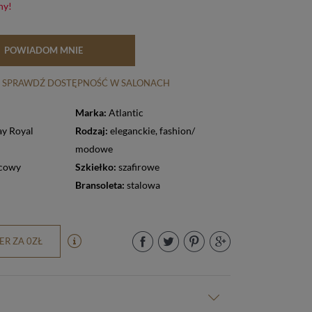
ny!
POWIADOM MNIE
SPRAWDŹ DOSTĘPNOŚĆ W SALONACH
Marka:
Atlantic
y Royal
Rodzaj:
eleganckie
,
fashion/
modowe
cowy
Szkiełko:
szafirowe
Bransoleta:
stalowa
R ZA 0ZŁ