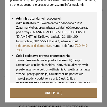
stronę, zapoznaj się proszę z poniższymi informacjami:
Administrator danych osobowych
Administratorem Twoich danych osobowych jest
Zuzanna Meller, prowadząca działalność gospodarczą
pod firmą ZUZANNA MELLER SKLEP JUBILERSKI
"DIAMENT", ul. Królowej Jadwigi 21, 88-100
Inowrocław, NIP: 5560012047, adres e-mail:
sklep@zegarki-diament.pl
, numer telefonu:
730-949-
730
.
Cele i podstawa prawna przetwarzania
Twoje dane osobowe w postaci adresu IP, danych
ZEGAREK ADRIATICA A3563.5123Q – ZEGAREK DAMSKI SREBRNY SWISS MADE BRANSOLETA GRAWER GRATIS
zawartych w plikach cookies i danych lokalizacyjnych
562,00 zł
przetwarzamy w celu umożliwienia Ci wejścia na naszą
stronę i przeglądania jej zawartości, na podstawie
Twojej zgody – podstawa z art. 6 ust. 1 lit. a
Rozporządzenia Parlamentu Europejskiego i Rady (UE)
2016/679 z 27.04.2016 r. w sprawie ochrony osób
fizycznych w związku z przetwarzaniem danych
AKCEPTUJĘ
osobowych i w sprawie swobodnego przepływu takich
danych oraz uchylenia dyrektywy 95/46/WE (ogólne
rozporządzenie o ochronie danych, tj. RODO).
GWARANCJA ORYGINALNOŚCI ZEGARKA