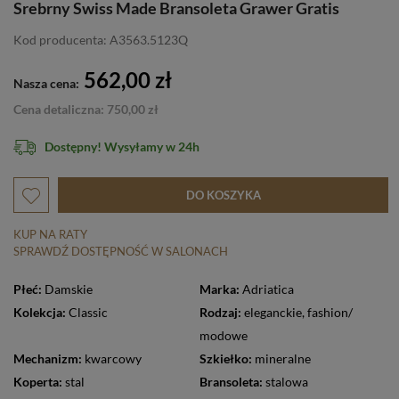
Srebrny Swiss Made Bransoleta Grawer Gratis
Kod producenta: A3563.5123Q
562,00 zł
Nasza cena:
Cena detaliczna: 750,00 zł
Dostępny! Wysyłamy w 24h
DO KOSZYKA
KUP NA RATY
SPRAWDŹ DOSTĘPNOŚĆ W SALONACH
Płeć:
Damskie
Marka:
Adriatica
Kolekcja:
Classic
Rodzaj:
eleganckie
,
fashion/
modowe
Mechanizm:
kwarcowy
Szkiełko:
mineralne
Koperta:
stal
Bransoleta:
stalowa