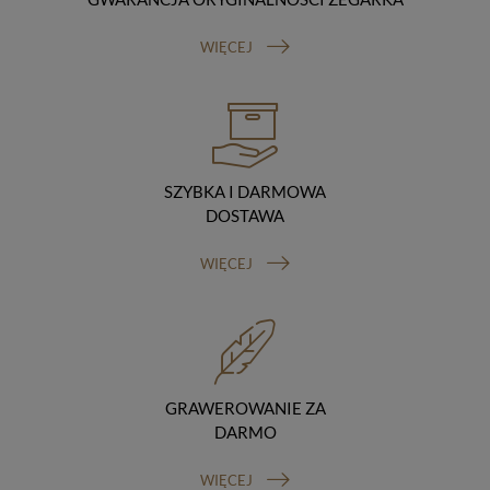
Odbiorcy danych
Twoje dane osobowe możemy udostępniać
WIĘCEJ
hostingodawcy. Takie podmioty przetwarzają dane na
podstawie umowy z nami i tylko zgodnie z naszymi
poleceniami. Przekazujemy Twoje dane poza teren
Polski/UE/Europejskiego Obszaru Gospodarczego.
Okres przechowywania danych
Twoje dane przechowujemy do czasu posiadania
udzielonej przez Ciebie zgody.
SZYBKA I DARMOWA
Twoje prawa
DOSTAWA
Przysługuje Ci prawo dostępu do swoich danych oraz
otrzymania ich kopii, prawo do sprostowania
WIĘCEJ
(poprawiania) swoich danych, prawo do usunięcia
danych (jeżeli Twoim zdaniem nie ma podstaw do tego,
abyśmy przetwarzali Twoje dane, możesz zażądać,
abyśmy je usunęli), prawo do ograniczenia
przetwarzania danych (możesz zażądać, abyśmy
ograniczyli przetwarzanie Twoich danych osobowych
wyłącznie do ich przechowywania lub wykonywania
GRAWEROWANIE ZA
uzgodnionych z Tobą działań, jeżeli Twoim zdaniem
DARMO
mamy nieprawidłowe dane na Twój temat lub
przetwarzamy je bezpodstawnie), prawo do wniesienia
WIĘCEJ
sprzeciwu wobec przetwarzania danych, prawo do