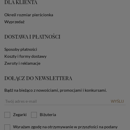
DLA KLIENTA
ze Sklepu bez zmiany ustawień w przeglądarce
dotyczących cookies oznacza, że będą one
zamieszczane w urządzeniu końcowym każdego
Określ rozmiar pierścionka
użytkownika. Jeżeli użytkownik nie wyraża zgody na
Wyprzedaż
stosowanie plików cookies powinien zmienić
ustawienia swojej przeglądarki.
Tu znajduje się więcej
DOSTAWA I PŁATNOŚCI
informacji o plikach cookies.
Sposoby płatności
Koszty i formy dostawy
Zwroty i reklamacje
DOŁĄCZ DO NEWSLETTERA
Bądź na bieżąco z nowościami, promocjami i konkursami.
WYŚLIJ
Zegarki
Biżuteria
Wyrażam zgodę na otrzymywanie w przyszłości na podany