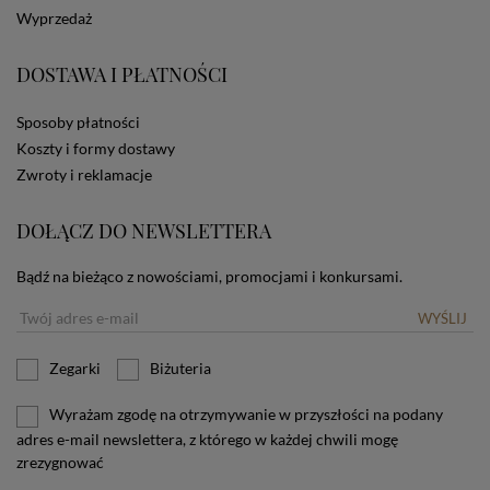
dotyczących cookies oznacza, że będą one
Wyprzedaż
zamieszczane w urządzeniu końcowym każdego
użytkownika. Jeżeli użytkownik nie wyraża zgody na
stosowanie plików cookies powinien zmienić
DOSTAWA I PŁATNOŚCI
ustawienia swojej przeglądarki.
Tu znajduje się więcej
informacji o plikach cookies.
Sposoby płatności
Koszty i formy dostawy
Zwroty i reklamacje
DOŁĄCZ DO NEWSLETTERA
Bądź na bieżąco z nowościami, promocjami i konkursami.
WYŚLIJ
Zegarki
Biżuteria
Wyrażam zgodę na otrzymywanie w przyszłości na podany
adres e-mail newslettera, z którego w każdej chwili mogę
zrezygnować