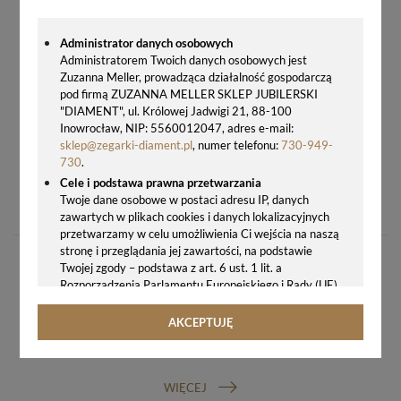
Administrator danych osobowych
Administratorem Twoich danych osobowych jest
Zuzanna Meller, prowadząca działalność gospodarczą
pod firmą ZUZANNA MELLER SKLEP JUBILERSKI
"DIAMENT", ul. Królowej Jadwigi 21, 88-100
Inowrocław, NIP: 5560012047, adres e-mail:
sklep@zegarki-diament.pl
, numer telefonu:
730-949-
730
.
Cele i podstawa prawna przetwarzania
ZEGAREK 007-50 TIMEMASTER – ZEGAREK DZIECIĘCY CYFROWY Z KOTKIEM, NIEBIESKI
Twoje dane osobowe w postaci adresu IP, danych
95,00 zł
zawartych w plikach cookies i danych lokalizacyjnych
przetwarzamy w celu umożliwienia Ci wejścia na naszą
stronę i przeglądania jej zawartości, na podstawie
Twojej zgody – podstawa z art. 6 ust. 1 lit. a
Rozporządzenia Parlamentu Europejskiego i Rady (UE)
2016/679 z 27.04.2016 r. w sprawie ochrony osób
fizycznych w związku z przetwarzaniem danych
AKCEPTUJĘ
osobowych i w sprawie swobodnego przepływu takich
GWARANCJA ORYGINALNOŚCI ZEGARKA
danych oraz uchylenia dyrektywy 95/46/WE (ogólne
rozporządzenie o ochronie danych, tj. RODO).
WIĘCEJ
Odbiorcy danych