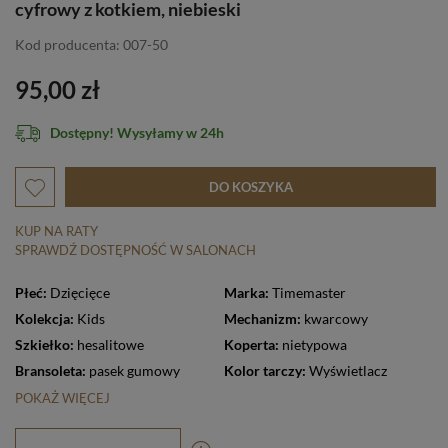
cyfrowy z kotkiem, niebieski
Kod producenta: 007-50
95,00 zł
Dostępny! Wysyłamy w 24h
DO KOSZYKA
KUP NA RATY
SPRAWDŹ DOSTĘPNOŚĆ W SALONACH
Płeć:
Dzięcięce
Marka:
Timemaster
Kolekcja:
Kids
Mechanizm:
kwarcowy
Szkiełko:
hesalitowe
Koperta:
nietypowa
Bransoleta:
pasek gumowy
Kolor tarczy:
Wyświetlacz
POKAŻ WIĘCEJ