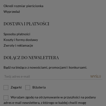
dotyczących cookies oznacza, że będą one
Określ rozmiar pierścionka
zamieszczane w urządzeniu końcowym każdego
Wyprzedaż
użytkownika. Jeżeli użytkownik nie wyraża zgody na
stosowanie plików cookies powinien zmienić
ustawienia swojej przeglądarki.
Tu znajduje się więcej
DOSTAWA I PŁATNOŚCI
informacji o plikach cookies.
Sposoby płatności
Koszty i formy dostawy
Zwroty i reklamacje
DOŁĄCZ DO NEWSLETTERA
Bądź na bieżąco z nowościami, promocjami i konkursami.
WYŚLIJ
Zegarki
Biżuteria
Wyrażam zgodę na otrzymywanie w przyszłości na podany
adres e-mail newslettera, z którego w każdej chwili mogę