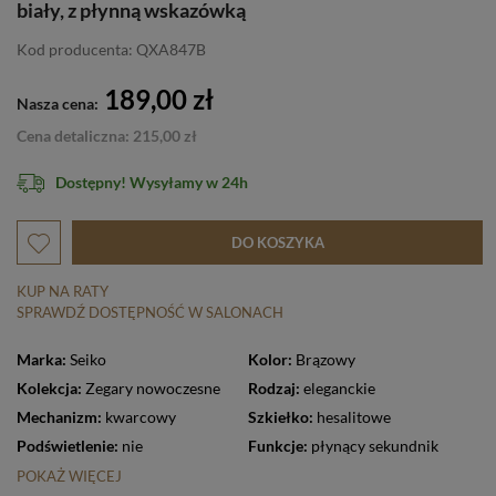
biały, z płynną wskazówką
Kod producenta: QXA847B
189,00 zł
Nasza cena:
Cena detaliczna: 215,00 zł
Dostępny! Wysyłamy w 24h
DO KOSZYKA
KUP NA RATY
SPRAWDŹ DOSTĘPNOŚĆ W SALONACH
Marka:
Seiko
Kolor:
Brązowy
Kolekcja:
Zegary nowoczesne
Rodzaj:
eleganckie
Mechanizm:
kwarcowy
Szkiełko:
hesalitowe
Podświetlenie:
nie
Funkcje:
płynący sekundnik
POKAŻ WIĘCEJ