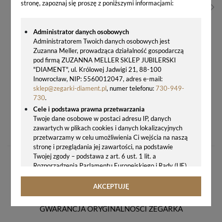
stronę, zapoznaj się proszę z poniższymi informacjami:
Administrator danych osobowych
Administratorem Twoich danych osobowych jest
Zuzanna Meller, prowadząca działalność gospodarczą
pod firmą ZUZANNA MELLER SKLEP JUBILERSKI
"DIAMENT", ul. Królowej Jadwigi 21, 88-100
Inowrocław, NIP: 5560012047, adres e-mail:
sklep@zegarki-diament.pl
, numer telefonu:
730-949-
730
.
Cele i podstawa prawna przetwarzania
ZEGAR ŚCIENNY SEIKO QXA847B – 31 CM, BRĄZOWO-BIAŁY, Z PŁYNNĄ WSKAZÓWKĄ
Twoje dane osobowe w postaci adresu IP, danych
zawartych w plikach cookies i danych lokalizacyjnych
189,00 zł
przetwarzamy w celu umożliwienia Ci wejścia na naszą
stronę i przeglądania jej zawartości, na podstawie
Twojej zgody – podstawa z art. 6 ust. 1 lit. a
Rozporządzenia Parlamentu Europejskiego i Rady (UE)
2016/679 z 27.04.2016 r. w sprawie ochrony osób
fizycznych w związku z przetwarzaniem danych
AKCEPTUJĘ
osobowych i w sprawie swobodnego przepływu takich
danych oraz uchylenia dyrektywy 95/46/WE (ogólne
GWARANCJA ORYGINALNOŚCI ZEGARKA
rozporządzenie o ochronie danych, tj. RODO).