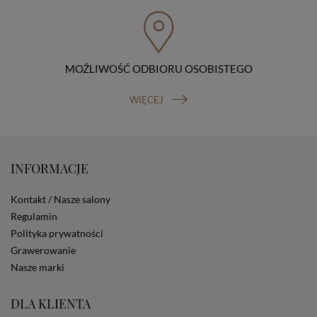
przenoszenia danych, prawo do wniesienia skargi do
organu nadzorczego (Prezesa Urzędu Ochrony Danych
Osobowych, ul. Stawki 2, 00-193 Warszawa) oraz
prawo do cofnięcia zgody na przetwarzanie danych
osobowych (masz prawo cofnięcia zgody na
przetwarzanie danych w dowolnym momencie;
MOŹLIWOŚĆ ODBIORU OSOBISTEGO
cofnięcie zgody nie ma wpływu na zgodność z prawem
przetwarzania, którego dokonano na podstawie Twojej
WIĘCEJ
zgody przed jej cofnięciem). W celu wykonania swoich
praw skieruj do nas odpowiednie żądanie.
Informacja o dobrowolności podania danych
Podanie przez Ciebie danych jest dobrowolne. Jeżeli
nie podasz danych, nie będziesz mógł przeglądać
INFORMACJE
zawartości naszej strony
Zautomatyzowane podejmowanie decyzji
Kontakt / Nasze salony
Na stronie Sklepu są wykorzystywane pliki cookies.
Regulamin
Stosowane są one w celach zapewnienia maksymalnej
Polityka prywatności
wygody wszystkich użytkowników (w tym Kupujących)
przy korzystaniu ze Sklepu (zapamiętywanie
Grawerowanie
preferencji i ustawień na stronie, zbieranie
Nasze marki
anonimowych danych dla celów reklamowych i
statystycznych, także przez inne portale, w tym
DLA KLIENTA
portale społecznościowe, np. Facebook). Korzystanie
ze Sklepu bez zmiany ustawień w przeglądarce