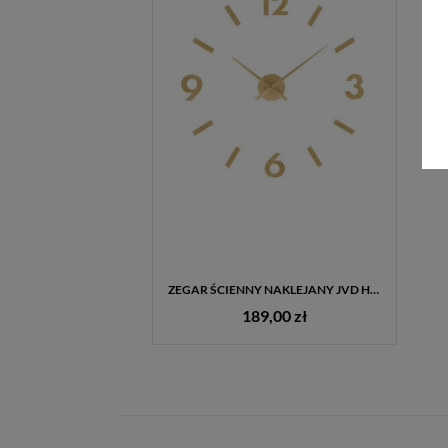
ZEGAR ŚCIENNY NAKLEJANY JVD HC31.1 DREWNIANY JASNE DREWNO GRAWER GRATIS
189,00 zł