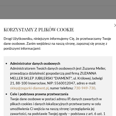
KORZYSTAMY Z PLIKÓW COOKIE
Drogi Użytkowniku, niniejszym informujemy Cię, że przetwarzamy Twoje
dane osobowe. Zanim wejdziesz na naszą stronę, zapoznaj się proszę z
poniższymi informacjami:
Administrator danych osobowych
Administratorem Twoich danych osobowych jest Zuzanna Meller,
prowadząca działalność gospodarczą pod firmą ZUZANNA
OSTATNIO OGLĄDANE PRODUKTY
MELLER SKLEP JUBILERSKI "DIAMENT", ul. Królowej Jadwigi
21, 88-100 Inowrocław, NIP: 5560012047, adres e-mail:
sklep@zegarki-diament.pl
, numer telefonu:
730-949-730
.
Cele i podstawa prawna przetwarzania
Twoje dane osobowe w postaci adresu IP, danych zawartych w
plikach cookies i danych lokalizacyjnych przetwarzamy w celu
umożliwienia Ci wejścia na naszą stronę i przeglądania jej
zawartości, na podstawie Twojej zgody – podstawa z art. 6 ust. 1