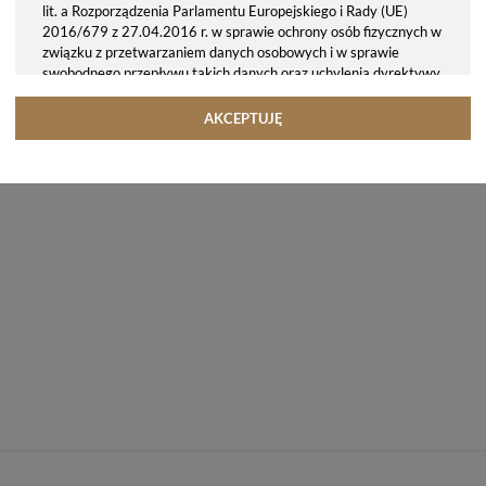
lit. a Rozporządzenia Parlamentu Europejskiego i Rady (UE)
2016/679 z 27.04.2016 r. w sprawie ochrony osób fizycznych w
związku z przetwarzaniem danych osobowych i w sprawie
swobodnego przepływu takich danych oraz uchylenia dyrektywy
95/46/WE (ogólne rozporządzenie o ochronie danych, tj. RODO).
Odbiorcy danych
AKCEPTUJĘ
Twoje dane osobowe możemy udostępniać hostingodawcy. Takie
podmioty przetwarzają dane na podstawie umowy z nami i tylko
zgodnie z naszymi poleceniami. Przekazujemy Twoje dane poza
teren Polski/UE/Europejskiego Obszaru Gospodarczego.
Okres przechowywania danych
Twoje dane przechowujemy do czasu posiadania udzielonej przez
Ciebie zgody.
Twoje prawa
Przysługuje Ci prawo dostępu do swoich danych oraz otrzymania
ich kopii, prawo do sprostowania (poprawiania) swoich danych,
prawo do usunięcia danych (jeżeli Twoim zdaniem nie ma
podstaw do tego, abyśmy przetwarzali Twoje dane, możesz
zażądać, abyśmy je usunęli), prawo do ograniczenia
przetwarzania danych (możesz zażądać, abyśmy ograniczyli
przetwarzanie Twoich danych osobowych wyłącznie do ich
przechowywania lub wykonywania uzgodnionych z Tobą działań,
jeżeli Twoim zdaniem mamy nieprawidłowe dane na Twój temat