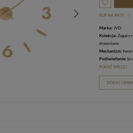
KUP NA RATY
|
Marka:
JVD
Kolekcja:
Zegary 
drewniane
Mechanizm:
kwar
Podświetlenie:
br
POKAŻ WIĘCEJ
DODAJ GRAWE