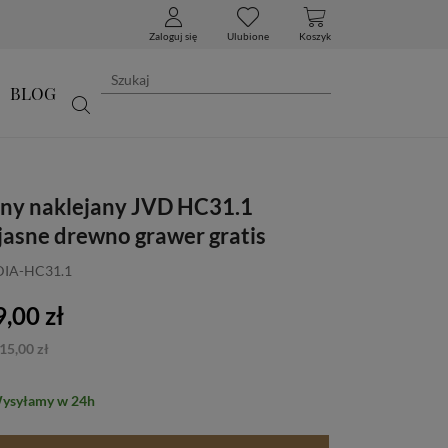
Zaloguj się
Ulubione
Koszyk
BLOG
nny naklejany JVD HC31.1
jasne drewno grawer gratis
 DIA-HC31.1
,00 zł
15,00 zł
Wysyłamy w 24h