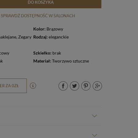
DO KOSZYKA
SPRAWDŹ DOSTĘPNOŚĆ W SALONACH
Kolor:
Brązowy
naklejane
,
Zegary
Rodzaj:
eleganckie
cowy
Szkiełko:
brak
ak
Materiał:
Tworzywo sztuczne
R ZA 0ZŁ