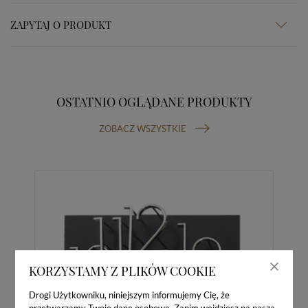
ZAPYTAJ O PRODUKT
OSTATNIO OGLĄDANE PRODUKTY
ZOBACZ WSZYSTKIE
KORZYSTAMY Z PLIKÓW COOKIE
Drogi Użytkowniku, niniejszym informujemy Cię, że
przetwarzamy Twoje dane osobowe. Zanim wejdziesz na naszą