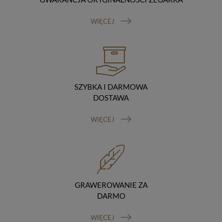
Odbiorcy danych
Twoje dane osobowe możemy udostępniać
WIĘCEJ
hostingodawcy. Takie podmioty przetwarzają dane na
podstawie umowy z nami i tylko zgodnie z naszymi
poleceniami. Przekazujemy Twoje dane poza teren
Polski/UE/Europejskiego Obszaru Gospodarczego.
Okres przechowywania danych
Twoje dane przechowujemy do czasu posiadania
udzielonej przez Ciebie zgody.
SZYBKA I DARMOWA
Twoje prawa
DOSTAWA
Przysługuje Ci prawo dostępu do swoich danych oraz
otrzymania ich kopii, prawo do sprostowania
WIĘCEJ
(poprawiania) swoich danych, prawo do usunięcia
danych (jeżeli Twoim zdaniem nie ma podstaw do tego,
abyśmy przetwarzali Twoje dane, możesz zażądać,
abyśmy je usunęli), prawo do ograniczenia
przetwarzania danych (możesz zażądać, abyśmy
ograniczyli przetwarzanie Twoich danych osobowych
wyłącznie do ich przechowywania lub wykonywania
GRAWEROWANIE ZA
uzgodnionych z Tobą działań, jeżeli Twoim zdaniem
DARMO
mamy nieprawidłowe dane na Twój temat lub
przetwarzamy je bezpodstawnie), prawo do wniesienia
WIĘCEJ
sprzeciwu wobec przetwarzania danych, prawo do