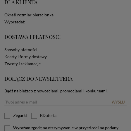
DLA KLIENTA
ze Sklepu bez zmiany ustawień w przeglądarce
dotyczących cookies oznacza, że będą one
zamieszczane w urządzeniu końcowym każdego
Określ rozmiar pierścionka
użytkownika. Jeżeli użytkownik nie wyraża zgody na
Wyprzedaż
stosowanie plików cookies powinien zmienić
ustawienia swojej przeglądarki.
Tu znajduje się więcej
DOSTAWA I PŁATNOŚCI
informacji o plikach cookies.
Sposoby płatności
Koszty i formy dostawy
Zwroty i reklamacje
DOŁĄCZ DO NEWSLETTERA
Bądź na bieżąco z nowościami, promocjami i konkursami.
WYŚLIJ
Zegarki
Biżuteria
Wyrażam zgodę na otrzymywanie w przyszłości na podany