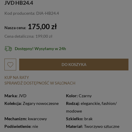
JVD HB24.4
Kod producenta: DIA-HB24.4
175,00 zł
Nasza cena:
Cena detaliczna: 199,00 zł
Dostępny! Wysyłamy w 24h
DO KOSZYKA
KUP NA RATY
SPRAWDŹ DOSTĘPNOŚĆ W SALONACH
Marka:
JVD
Kolor:
Czarny
Kolekcja:
Zegary nowoczesne
Rodzaj:
eleganckie
,
fashion/
modowe
Mechanizm:
kwarcowy
Szkiełko:
brak
Podświetlenie:
nie
Materiał:
Tworzywo sztuczne