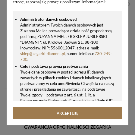
stronę, zapoznaj się proszę z poniższymi informacjami:
Administrator danych osobowych
Administratorem Twoich danych osobowych jest
Zuzanna Meller, prowadząca działalność gospodarczą
pod firmą ZUZANNA MELLER SKLEP JUBILERSKI
"DIAMENT", ul. Królowej Jadwigi 21, 88-100
Inowrocław, NIP: 5560012047, adres e-mail:
sklep@zegarki-diament.pl
, numer telefonu:
730-949-
730
.
Cele i podstawa prawna przetwarzania
ZEGAR ŚCIENNY JVD HX2472.1 – SZARY, KWARCOWY, NOWOCZESNY DESIGN
Twoje dane osobowe w postaci adresu IP, danych
zawartych w plikach cookies i danych lokalizacyjnych
101,00 zł
przetwarzamy w celu umożliwienia Ci wejścia na naszą
stronę i przeglądania jej zawartości, na podstawie
Twojej zgody – podstawa z art. 6 ust. 1 lit. a
Rozporządzenia Parlamentu Europejskiego i Rady (UE)
2016/679 z 27.04.2016 r. w sprawie ochrony osób
fizycznych w związku z przetwarzaniem danych
AKCEPTUJĘ
osobowych i w sprawie swobodnego przepływu takich
danych oraz uchylenia dyrektywy 95/46/WE (ogólne
GWARANCJA ORYGINALNOŚCI ZEGARKA
rozporządzenie o ochronie danych, tj. RODO).