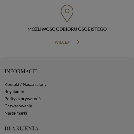
przenoszenia danych, prawo do wniesienia skargi do
organu nadzorczego (Prezesa Urzędu Ochrony Danych
Osobowych, ul. Stawki 2, 00-193 Warszawa) oraz
prawo do cofnięcia zgody na przetwarzanie danych
osobowych (masz prawo cofnięcia zgody na
przetwarzanie danych w dowolnym momencie;
MOŹLIWOŚĆ ODBIORU OSOBISTEGO
cofnięcie zgody nie ma wpływu na zgodność z prawem
przetwarzania, którego dokonano na podstawie Twojej
WIĘCEJ
zgody przed jej cofnięciem). W celu wykonania swoich
praw skieruj do nas odpowiednie żądanie.
Informacja o dobrowolności podania danych
Podanie przez Ciebie danych jest dobrowolne. Jeżeli
nie podasz danych, nie będziesz mógł przeglądać
INFORMACJE
zawartości naszej strony
Zautomatyzowane podejmowanie decyzji
Kontakt / Nasze salony
Na stronie Sklepu są wykorzystywane pliki cookies.
Regulamin
Stosowane są one w celach zapewnienia maksymalnej
Polityka prywatności
wygody wszystkich użytkowników (w tym Kupujących)
przy korzystaniu ze Sklepu (zapamiętywanie
Grawerowanie
preferencji i ustawień na stronie, zbieranie
Nasze marki
anonimowych danych dla celów reklamowych i
statystycznych, także przez inne portale, w tym
DLA KLIENTA
portale społecznościowe, np. Facebook). Korzystanie
ze Sklepu bez zmiany ustawień w przeglądarce