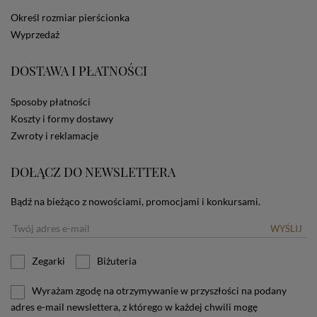
dotyczących cookies oznacza, że będą one
Określ rozmiar pierścionka
zamieszczane w urządzeniu końcowym każdego
Wyprzedaż
użytkownika. Jeżeli użytkownik nie wyraża zgody na
stosowanie plików cookies powinien zmienić
ustawienia swojej przeglądarki.
Tu znajduje się więcej
DOSTAWA I PŁATNOŚCI
informacji o plikach cookies.
Sposoby płatności
Koszty i formy dostawy
Zwroty i reklamacje
DOŁĄCZ DO NEWSLETTERA
Bądź na bieżąco z nowościami, promocjami i konkursami.
WYŚLIJ
Zegarki
Biżuteria
Wyrażam zgodę na otrzymywanie w przyszłości na podany
adres e-mail newslettera, z którego w każdej chwili mogę