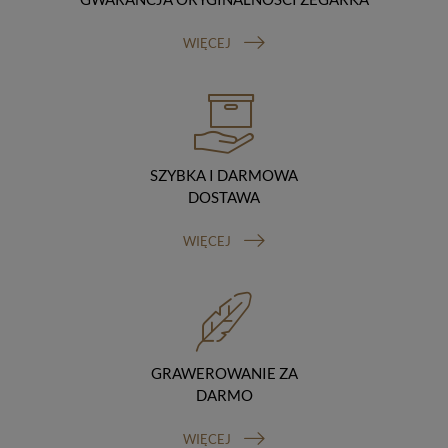
Odbiorcy danych
Twoje dane osobowe możemy udostępniać
WIĘCEJ
hostingodawcy. Takie podmioty przetwarzają dane na
podstawie umowy z nami i tylko zgodnie z naszymi
poleceniami. Przekazujemy Twoje dane poza teren
Polski/UE/Europejskiego Obszaru Gospodarczego.
Okres przechowywania danych
Twoje dane przechowujemy do czasu posiadania
udzielonej przez Ciebie zgody.
SZYBKA I DARMOWA
Twoje prawa
DOSTAWA
Przysługuje Ci prawo dostępu do swoich danych oraz
otrzymania ich kopii, prawo do sprostowania
WIĘCEJ
(poprawiania) swoich danych, prawo do usunięcia
danych (jeżeli Twoim zdaniem nie ma podstaw do tego,
abyśmy przetwarzali Twoje dane, możesz zażądać,
abyśmy je usunęli), prawo do ograniczenia
przetwarzania danych (możesz zażądać, abyśmy
ograniczyli przetwarzanie Twoich danych osobowych
wyłącznie do ich przechowywania lub wykonywania
GRAWEROWANIE ZA
uzgodnionych z Tobą działań, jeżeli Twoim zdaniem
DARMO
mamy nieprawidłowe dane na Twój temat lub
przetwarzamy je bezpodstawnie), prawo do wniesienia
WIĘCEJ
sprzeciwu wobec przetwarzania danych, prawo do