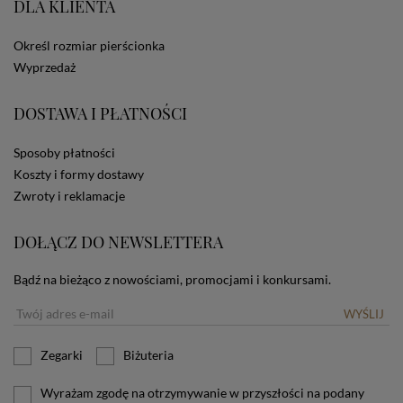
DLA KLIENTA
ze Sklepu bez zmiany ustawień w przeglądarce
dotyczących cookies oznacza, że będą one
zamieszczane w urządzeniu końcowym każdego
Określ rozmiar pierścionka
użytkownika. Jeżeli użytkownik nie wyraża zgody na
Wyprzedaż
stosowanie plików cookies powinien zmienić
ustawienia swojej przeglądarki.
Tu znajduje się więcej
DOSTAWA I PŁATNOŚCI
informacji o plikach cookies.
Sposoby płatności
Koszty i formy dostawy
Zwroty i reklamacje
DOŁĄCZ DO NEWSLETTERA
Bądź na bieżąco z nowościami, promocjami i konkursami.
WYŚLIJ
Zegarki
Biżuteria
Wyrażam zgodę na otrzymywanie w przyszłości na podany