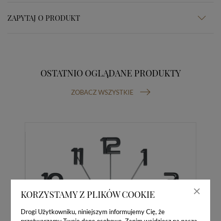
ZAPYTAJ O PRODUKT
OSTATNIO OGLĄDANE PRODUKTY
ZOBACZ WSZYSTKIE
KORZYSTAMY Z PLIKÓW COOKIE
Drogi Użytkowniku, niniejszym informujemy Cię, że
przetwarzamy Twoje dane osobowe. Zanim wejdziesz na naszą