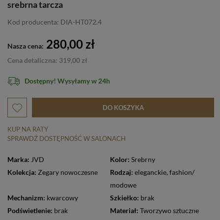
srebrna tarcza
Kod producenta: DIA-HT072.4
280,00 zł
Nasza cena:
Cena detaliczna: 319,00 zł
Dostępny! Wysyłamy w 24h
DO KOSZYKA
KUP NA RATY
SPRAWDŹ DOSTĘPNOŚĆ W SALONACH
Marka:
JVD
Kolor:
Srebrny
Kolekcja:
Zegary nowoczesne
Rodzaj:
eleganckie
,
fashion/
modowe
Mechanizm:
kwarcowy
Szkiełko:
brak
Podświetlenie:
brak
Materiał:
Tworzywo sztuczne