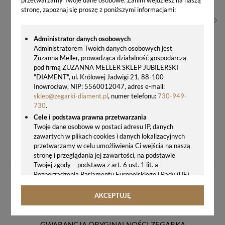
stronę, zapoznaj się proszę z poniższymi informacjami:
Administrator danych osobowych
Administratorem Twoich danych osobowych jest
Zuzanna Meller, prowadząca działalność gospodarczą
pod firmą ZUZANNA MELLER SKLEP JUBILERSKI
"DIAMENT", ul. Królowej Jadwigi 21, 88-100
Inowrocław, NIP: 5560012047, adres e-mail:
sklep@zegarki-diament.pl
, numer telefonu:
730-949-
730
.
Cele i podstawa prawna przetwarzania
Twoje dane osobowe w postaci adresu IP, danych
ZEGAR ŚCIENNY JVD HT072.4 – NOWOCZESNY DESIGN, SREBRNA TARCZA
zawartych w plikach cookies i danych lokalizacyjnych
280,00 zł
przetwarzamy w celu umożliwienia Ci wejścia na naszą
stronę i przeglądania jej zawartości, na podstawie
Twojej zgody – podstawa z art. 6 ust. 1 lit. a
Rozporządzenia Parlamentu Europejskiego i Rady (UE)
2016/679 z 27.04.2016 r. w sprawie ochrony osób
fizycznych w związku z przetwarzaniem danych
AKCEPTUJĘ
osobowych i w sprawie swobodnego przepływu takich
danych oraz uchylenia dyrektywy 95/46/WE (ogólne
rozporządzenie o ochronie danych, tj. RODO).
GWARANCJA ORYGINALNOŚCI ZEGARKA