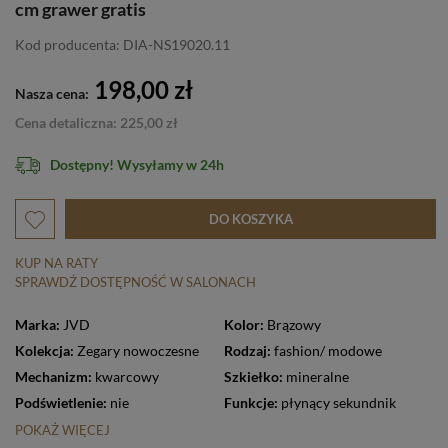
cm grawer gratis
Kod producenta: DIA-NS19020.11
198,00 zł
Nasza cena:
Cena detaliczna: 225,00 zł
Dostępny! Wysyłamy w 24h
DO KOSZYKA
KUP NA RATY
SPRAWDŹ DOSTĘPNOŚĆ W SALONACH
Marka:
JVD
Kolor:
Brązowy
Kolekcja:
Zegary nowoczesne
Rodzaj:
fashion/ modowe
Mechanizm:
kwarcowy
Szkiełko:
mineralne
Podświetlenie:
nie
Funkcje:
płynący sekundnik
POKAŻ WIĘCEJ