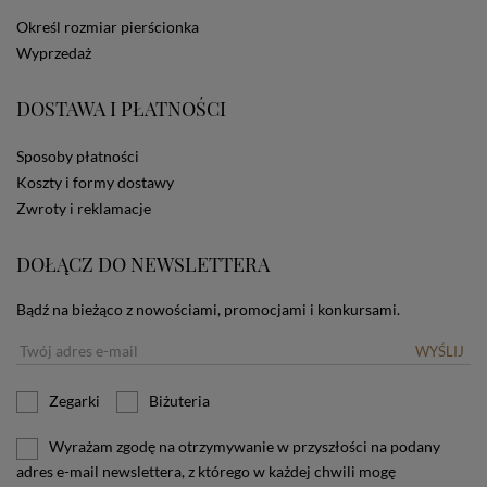
dotyczących cookies oznacza, że będą one
Określ rozmiar pierścionka
zamieszczane w urządzeniu końcowym każdego
Wyprzedaż
użytkownika. Jeżeli użytkownik nie wyraża zgody na
stosowanie plików cookies powinien zmienić
ustawienia swojej przeglądarki.
Tu znajduje się więcej
DOSTAWA I PŁATNOŚCI
informacji o plikach cookies.
Sposoby płatności
Koszty i formy dostawy
Zwroty i reklamacje
DOŁĄCZ DO NEWSLETTERA
Bądź na bieżąco z nowościami, promocjami i konkursami.
WYŚLIJ
Zegarki
Biżuteria
Wyrażam zgodę na otrzymywanie w przyszłości na podany
adres e-mail newslettera, z którego w każdej chwili mogę