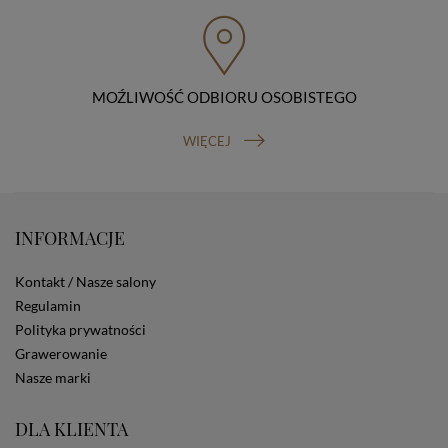
przenoszenia danych, prawo do wniesienia skargi do
organu nadzorczego (Prezesa Urzędu Ochrony Danych
Osobowych, ul. Stawki 2, 00-193 Warszawa) oraz
prawo do cofnięcia zgody na przetwarzanie danych
osobowych (masz prawo cofnięcia zgody na
przetwarzanie danych w dowolnym momencie;
MOŹLIWOŚĆ ODBIORU OSOBISTEGO
cofnięcie zgody nie ma wpływu na zgodność z prawem
przetwarzania, którego dokonano na podstawie Twojej
WIĘCEJ
zgody przed jej cofnięciem). W celu wykonania swoich
praw skieruj do nas odpowiednie żądanie.
Informacja o dobrowolności podania danych
Podanie przez Ciebie danych jest dobrowolne. Jeżeli
nie podasz danych, nie będziesz mógł przeglądać
INFORMACJE
zawartości naszej strony
Zautomatyzowane podejmowanie decyzji
Kontakt / Nasze salony
Na stronie Sklepu są wykorzystywane pliki cookies.
Regulamin
Stosowane są one w celach zapewnienia maksymalnej
Polityka prywatności
wygody wszystkich użytkowników (w tym Kupujących)
przy korzystaniu ze Sklepu (zapamiętywanie
Grawerowanie
preferencji i ustawień na stronie, zbieranie
Nasze marki
anonimowych danych dla celów reklamowych i
statystycznych, także przez inne portale, w tym
DLA KLIENTA
portale społecznościowe, np. Facebook). Korzystanie
ze Sklepu bez zmiany ustawień w przeglądarce