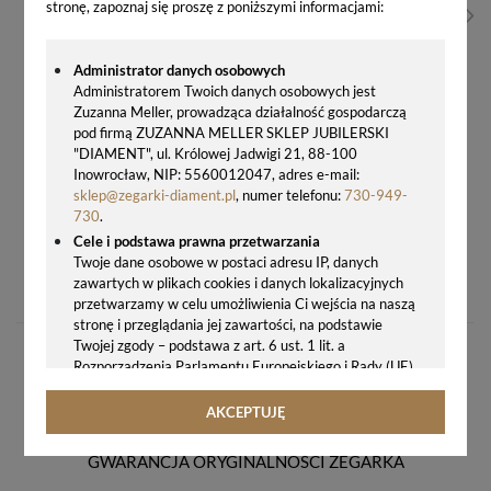
stronę, zapoznaj się proszę z poniższymi informacjami:
Administrator danych osobowych
Administratorem Twoich danych osobowych jest
Zuzanna Meller, prowadząca działalność gospodarczą
pod firmą ZUZANNA MELLER SKLEP JUBILERSKI
"DIAMENT", ul. Królowej Jadwigi 21, 88-100
Inowrocław, NIP: 5560012047, adres e-mail:
sklep@zegarki-diament.pl
, numer telefonu:
730-949-
730
.
Cele i podstawa prawna przetwarzania
ZEGAR ŚCIENNY JVD NS19020.11 DREWNIANY CICHY 27 CM GRAWER GRATIS
Twoje dane osobowe w postaci adresu IP, danych
zawartych w plikach cookies i danych lokalizacyjnych
198,00 zł
przetwarzamy w celu umożliwienia Ci wejścia na naszą
stronę i przeglądania jej zawartości, na podstawie
Twojej zgody – podstawa z art. 6 ust. 1 lit. a
Rozporządzenia Parlamentu Europejskiego i Rady (UE)
2016/679 z 27.04.2016 r. w sprawie ochrony osób
fizycznych w związku z przetwarzaniem danych
AKCEPTUJĘ
osobowych i w sprawie swobodnego przepływu takich
danych oraz uchylenia dyrektywy 95/46/WE (ogólne
GWARANCJA ORYGINALNOŚCI ZEGARKA
rozporządzenie o ochronie danych, tj. RODO).