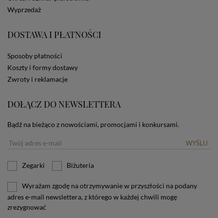
dotyczących cookies oznacza, że będą one
Wyprzedaż
zamieszczane w urządzeniu końcowym każdego
użytkownika. Jeżeli użytkownik nie wyraża zgody na
stosowanie plików cookies powinien zmienić
DOSTAWA I PŁATNOŚCI
ustawienia swojej przeglądarki.
Tu znajduje się więcej
informacji o plikach cookies.
Sposoby płatności
Koszty i formy dostawy
Zwroty i reklamacje
DOŁĄCZ DO NEWSLETTERA
Bądź na bieżąco z nowościami, promocjami i konkursami.
WYŚLIJ
Zegarki
Biżuteria
Wyrażam zgodę na otrzymywanie w przyszłości na podany
adres e-mail newslettera, z którego w każdej chwili mogę
zrezygnować