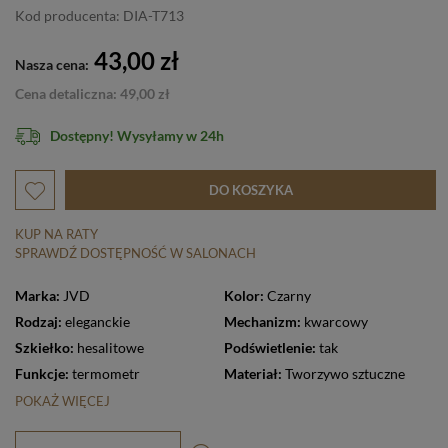
Kod producenta: DIA-T713
43,00 zł
Nasza cena:
Cena detaliczna: 49,00 zł
Dostępny! Wysyłamy w 24h
DO KOSZYKA
KUP NA RATY
SPRAWDŹ DOSTĘPNOŚĆ W SALONACH
Marka:
JVD
Kolor:
Czarny
Rodzaj:
eleganckie
Mechanizm:
kwarcowy
Szkiełko:
hesalitowe
Podświetlenie:
tak
Funkcje:
termometr
Materiał:
Tworzywo sztuczne
POKAŻ WIĘCEJ