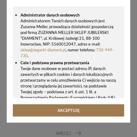
Administrator danych osobowych
Administratorem Twoich danych osobowych jest
Zuzanna Meller, prowadząca działalność gospodarczą
pod firmą ZUZANNA MELLER SKLEP JUBILERSKI
"DIAMENT", ul. Królowej Jadwigi 21, 88-100
Inowrocław, NIP: 5560012047, adres e-mail:
sklep@zegarki-diament.pl
, numer telefonu:
730-949-
730
.
Cele i podstawa prawna przetwarzania
TERMOMETR ELEKTRONICZNY JVD CZARNY
Twoje dane osobowe w postaci adresu IP, danych
43,00 zł
zawartych w plikach cookies i danych lokalizacyjnych
przetwarzamy w celu umożliwienia Ci wejścia na naszą
stronę i przeglądania jej zawartości, na podstawie
Twojej zgody – podstawa z art. 6 ust. 1 lit. a
Rozporządzenia Parlamentu Europejskiego i Rady (UE)
2016/679 z 27.04.2016 r. w sprawie ochrony osób
fizycznych w związku z przetwarzaniem danych
AKCEPTUJĘ
osobowych i w sprawie swobodnego przepływu takich
GWARANCJA ORYGINALNOŚCI ZEGARKA
danych oraz uchylenia dyrektywy 95/46/WE (ogólne
rozporządzenie o ochronie danych, tj. RODO).
WIĘCEJ
Odbiorcy danych