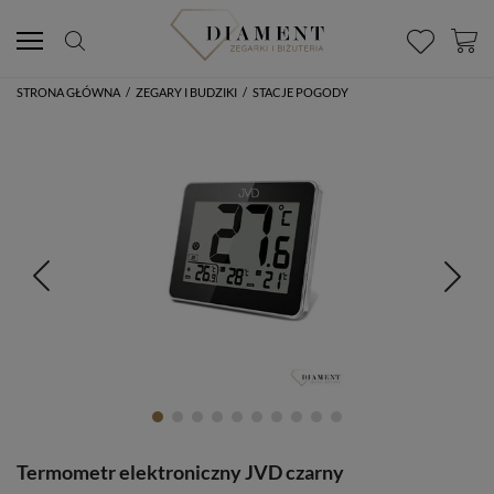
STRONA GŁÓWNA
/
ZEGARY I BUDZIKI
/
STACJE POGODY
Termometr elektroniczny JVD czarny