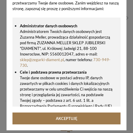
przetwarzamy Twoje dane osobowe. Zanim wejdziesz na naszą
stronę, zapoznaj się proszę z poniższymi informacjami:
Administrator danych osobowych
Administratorem Twoich danych osobowych jest
Zuzanna Meller, prowadząca działalność gospodarczą
pod firmą ZUZANNA MELLER SKLEP JUBILERSKI
"DIAMENT", ul. Królowej Jadwigi 21, 88-100
Inowrocław, NIP: 5560012047, adres e-mail:
sklep@zegarki-diament.pl
, numer telefonu:
730-949-
730
.
Cele i podstawa prawna przetwarzania
Twoje dane osobowe w postaci adresu IP, danych
zawartych w plikach cookies i danych lokalizacyjnych
SREBRNE KOLCZYKI DAMSKIE 925 SWAROVSKI LIGHT ROSE – WKRĘTKI 0,4 CM
przetwarzamy w celu umożliwienia Ci wejścia na naszą
99,00 zł
stronę i przeglądania jej zawartości, na podstawie
Twojej zgody – podstawa z art. 6 ust. 1 lit. a
Rozporządzenia Parlamentu Europejskiego i Rady (UE)
2016/679 z 27.04.2016 r. w sprawie ochrony osób
fizycznych w związku z przetwarzaniem danych
AKCEPTUJĘ
osobowych i w sprawie swobodnego przepływu takich
danych oraz uchylenia dyrektywy 95/46/WE (ogólne