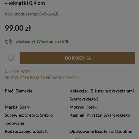
– wkrętki 0,4 cm
Kod producenta: K48414LR
99,00 zł
Dostępny! Wysyłamy w 24h
DO KOSZYKA
KUP NA RATY
SPRAWDŹ DOSTĘPNOŚĆ W SALONACH
Płeć:
Damskie
Kolekcja:
,
Biżuteria z kryształami
Swarovskiego®
Marka:
Spark
Motyw:
Kostki
Surowiec:
Srebro
,
Srebro
Kamień:
Kryształ Swarovskiego
rodowane
Rodzaj zapięcia:
Sztyft
Opakowanie Bizuteria:
Ozdobne