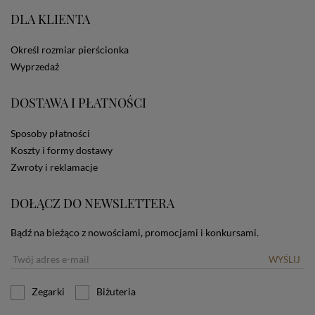
portale społecznościowe, np. Facebook). Korzystanie
ze Sklepu bez zmiany ustawień w przeglądarce
DLA KLIENTA
dotyczących cookies oznacza, że będą one
zamieszczane w urządzeniu końcowym każdego
Określ rozmiar pierścionka
użytkownika. Jeżeli użytkownik nie wyraża zgody na
Wyprzedaż
stosowanie plików cookies powinien zmienić
ustawienia swojej przeglądarki.
Tu znajduje się więcej
informacji o plikach cookies.
DOSTAWA I PŁATNOŚCI
Sposoby płatności
Koszty i formy dostawy
Zwroty i reklamacje
DOŁĄCZ DO NEWSLETTERA
Bądź na bieżąco z nowościami, promocjami i konkursami.
WYŚLIJ
Zegarki
Biżuteria