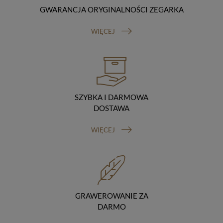
rozporządzenie o ochronie danych, tj. RODO).
GWARANCJA ORYGINALNOŚCI ZEGARKA
Odbiorcy danych
Twoje dane osobowe możemy udostępniać
WIĘCEJ
hostingodawcy. Takie podmioty przetwarzają dane na
podstawie umowy z nami i tylko zgodnie z naszymi
poleceniami. Przekazujemy Twoje dane poza teren
Polski/UE/Europejskiego Obszaru Gospodarczego.
Okres przechowywania danych
Twoje dane przechowujemy do czasu posiadania
udzielonej przez Ciebie zgody.
SZYBKA I DARMOWA
Twoje prawa
DOSTAWA
Przysługuje Ci prawo dostępu do swoich danych oraz
otrzymania ich kopii, prawo do sprostowania
WIĘCEJ
(poprawiania) swoich danych, prawo do usunięcia
danych (jeżeli Twoim zdaniem nie ma podstaw do tego,
abyśmy przetwarzali Twoje dane, możesz zażądać,
abyśmy je usunęli), prawo do ograniczenia
przetwarzania danych (możesz zażądać, abyśmy
ograniczyli przetwarzanie Twoich danych osobowych
wyłącznie do ich przechowywania lub wykonywania
GRAWEROWANIE ZA
uzgodnionych z Tobą działań, jeżeli Twoim zdaniem
DARMO
mamy nieprawidłowe dane na Twój temat lub
przetwarzamy je bezpodstawnie), prawo do wniesienia