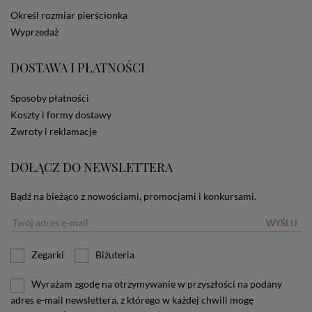
dotyczących cookies oznacza, że będą one
Określ rozmiar pierścionka
zamieszczane w urządzeniu końcowym każdego
Wyprzedaż
użytkownika. Jeżeli użytkownik nie wyraża zgody na
stosowanie plików cookies powinien zmienić
ustawienia swojej przeglądarki.
Tu znajduje się więcej
DOSTAWA I PŁATNOŚCI
informacji o plikach cookies.
Sposoby płatności
Koszty i formy dostawy
Zwroty i reklamacje
DOŁĄCZ DO NEWSLETTERA
Bądź na bieżąco z nowościami, promocjami i konkursami.
WYŚLIJ
Zegarki
Biżuteria
Wyrażam zgodę na otrzymywanie w przyszłości na podany
adres e-mail newslettera, z którego w każdej chwili mogę