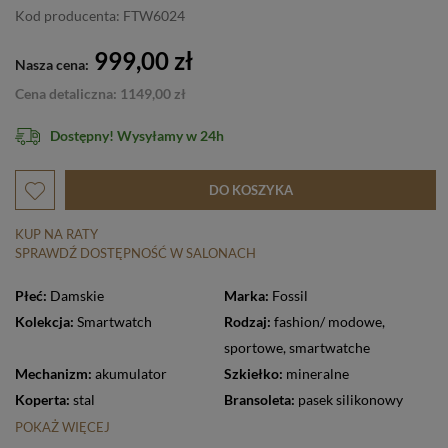
Kod producenta: FTW6024
999,00 zł
Nasza cena:
Cena detaliczna: 1149,00 zł
Dostępny! Wysyłamy w 24h
DO KOSZYKA
KUP NA RATY
SPRAWDŹ DOSTĘPNOŚĆ W SALONACH
Płeć:
Damskie
Marka:
Fossil
Kolekcja:
Smartwatch
Rodzaj:
fashion/ modowe
,
sportowe
,
smartwatche
Mechanizm:
akumulator
Szkiełko:
mineralne
Koperta:
stal
Bransoleta:
pasek silikonowy
POKAŻ WIĘCEJ