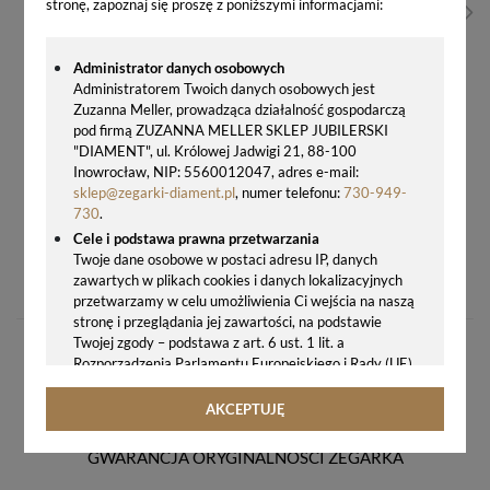
stronę, zapoznaj się proszę z poniższymi informacjami:
Administrator danych osobowych
Administratorem Twoich danych osobowych jest
Zuzanna Meller, prowadząca działalność gospodarczą
pod firmą ZUZANNA MELLER SKLEP JUBILERSKI
"DIAMENT", ul. Królowej Jadwigi 21, 88-100
Inowrocław, NIP: 5560012047, adres e-mail:
sklep@zegarki-diament.pl
, numer telefonu:
730-949-
730
.
Cele i podstawa prawna przetwarzania
SMARTWATCH FOSSIL SPORT FTW6024
Twoje dane osobowe w postaci adresu IP, danych
zawartych w plikach cookies i danych lokalizacyjnych
999,00 zł
przetwarzamy w celu umożliwienia Ci wejścia na naszą
stronę i przeglądania jej zawartości, na podstawie
Twojej zgody – podstawa z art. 6 ust. 1 lit. a
Rozporządzenia Parlamentu Europejskiego i Rady (UE)
2016/679 z 27.04.2016 r. w sprawie ochrony osób
fizycznych w związku z przetwarzaniem danych
AKCEPTUJĘ
osobowych i w sprawie swobodnego przepływu takich
danych oraz uchylenia dyrektywy 95/46/WE (ogólne
GWARANCJA ORYGINALNOŚCI ZEGARKA
rozporządzenie o ochronie danych, tj. RODO).