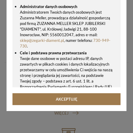
Administrator danych osobowych
Administratorem Twoich danych osobowych jest
Zuzanna Meller, prowadząca działalność gospodarczą
pod firmą ZUZANNA MELLER SKLEP JUBILERSKI
"DIAMENT", ul. Królowej Jadwigi 21, 88-100
Inowrocław, NIP: 5560012047, adres e-mail:
sklep@zegarki-diament.pl
, numer telefonu:
730-949-
SKÓRZANY PASEK DO ZEGARKA ATLANTIC 22 MM XL – BRĄZOWY, ZŁOTA KLAMRA
730
.
139,00 zł
Cele i podstawa prawna przetwarzania
Twoje dane osobowe w postaci adresu IP, danych
zawartych w plikach cookies i danych lokalizacyjnych
przetwarzamy w celu umożliwienia Ci wejścia na naszą
stronę i przeglądania jej zawartości, na podstawie
Twojej zgody – podstawa z art. 6 ust. 1 lit. a
Rozporządzenia Parlamentu Europejskiego i Rady (UE)
2016/679 z 27.04.2016 r. w sprawie ochrony osób
fizycznych w związku z przetwarzaniem danych
AKCEPTUJĘ
GWARANCJA ORYGINALNOŚCI ZEGARKA
osobowych i w sprawie swobodnego przepływu takich
danych oraz uchylenia dyrektywy 95/46/WE (ogólne
WIĘCEJ
rozporządzenie o ochronie danych, tj. RODO).
Odbiorcy danych
Twoje dane osobowe możemy udostępniać
hostingodawcy. Takie podmioty przetwarzają dane na