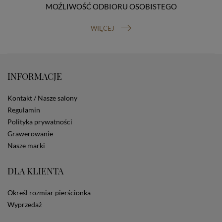
MOŹLIWOŚĆ ODBIORU OSOBISTEGO
prawo do cofnięcia zgody na przetwarzanie danych
osobowych (masz prawo cofnięcia zgody na
przetwarzanie danych w dowolnym momencie;
WIĘCEJ
cofnięcie zgody nie ma wpływu na zgodność z prawem
przetwarzania, którego dokonano na podstawie Twojej
zgody przed jej cofnięciem). W celu wykonania swoich
praw skieruj do nas odpowiednie żądanie.
INFORMACJE
Informacja o dobrowolności podania danych
Podanie przez Ciebie danych jest dobrowolne. Jeżeli
nie podasz danych, nie będziesz mógł przeglądać
Kontakt / Nasze salony
zawartości naszej strony
Regulamin
Zautomatyzowane podejmowanie decyzji
Polityka prywatności
Na stronie Sklepu są wykorzystywane pliki cookies.
Grawerowanie
Stosowane są one w celach zapewnienia maksymalnej
wygody wszystkich użytkowników (w tym Kupujących)
Nasze marki
przy korzystaniu ze Sklepu (zapamiętywanie
preferencji i ustawień na stronie, zbieranie
DLA KLIENTA
anonimowych danych dla celów reklamowych i
statystycznych, także przez inne portale, w tym
portale społecznościowe, np. Facebook). Korzystanie
Określ rozmiar pierścionka
ze Sklepu bez zmiany ustawień w przeglądarce
Wyprzedaż
dotyczących cookies oznacza, że będą one
zamieszczane w urządzeniu końcowym każdego