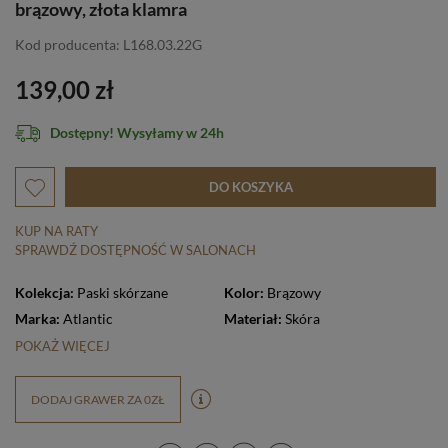
brązowy, złota klamra
Kod producenta: L168.03.22G
139,00 zł
Dostępny! Wysyłamy w 24h
DO KOSZYKA
KUP NA RATY
SPRAWDŹ DOSTĘPNOŚĆ W SALONACH
Kolekcja:
Paski skórzane
Kolor:
Brązowy
Marka:
Atlantic
Materiał:
Skóra
POKAŻ WIĘCEJ
DODAJ GRAWER ZA 0ZŁ