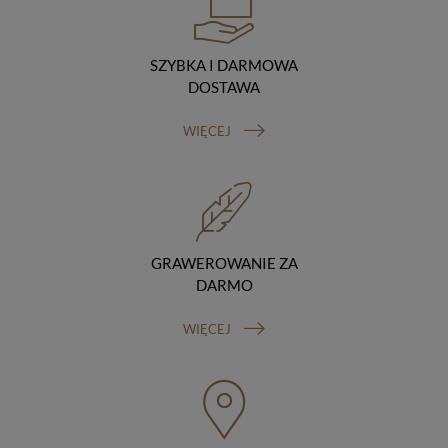
podstawie umowy z nami i tylko zgodnie z naszymi
poleceniami. Przekazujemy Twoje dane poza teren
Polski/UE/Europejskiego Obszaru Gospodarczego.
SZYBKA I DARMOWA
Okres przechowywania danych
DOSTAWA
Twoje dane przechowujemy do czasu posiadania
udzielonej przez Ciebie zgody.
WIĘCEJ
Twoje prawa
Przysługuje Ci prawo dostępu do swoich danych oraz
otrzymania ich kopii, prawo do sprostowania
(poprawiania) swoich danych, prawo do usunięcia
danych (jeżeli Twoim zdaniem nie ma podstaw do tego,
abyśmy przetwarzali Twoje dane, możesz zażądać,
abyśmy je usunęli), prawo do ograniczenia
GRAWEROWANIE ZA
przetwarzania danych (możesz zażądać, abyśmy
DARMO
ograniczyli przetwarzanie Twoich danych osobowych
wyłącznie do ich przechowywania lub wykonywania
WIĘCEJ
uzgodnionych z Tobą działań, jeżeli Twoim zdaniem
mamy nieprawidłowe dane na Twój temat lub
przetwarzamy je bezpodstawnie), prawo do wniesienia
sprzeciwu wobec przetwarzania danych, prawo do
przenoszenia danych, prawo do wniesienia skargi do
organu nadzorczego (Prezesa Urzędu Ochrony Danych
Osobowych, ul. Stawki 2, 00-193 Warszawa) oraz