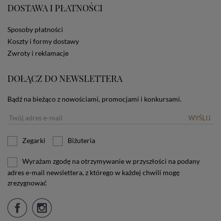
DOSTAWA I PŁATNOŚCI
użytkownika. Jeżeli użytkownik nie wyraża zgody na
stosowanie plików cookies powinien zmienić
ustawienia swojej przeglądarki.
Tu znajduje się więcej
Sposoby płatności
informacji o plikach cookies.
Koszty i formy dostawy
Zwroty i reklamacje
DOŁĄCZ DO NEWSLETTERA
Bądź na bieżąco z nowościami, promocjami i konkursami.
WYŚLIJ
Zegarki
Biżuteria
Wyrażam zgodę na otrzymywanie w przyszłości na podany
adres e-mail newslettera, z którego w każdej chwili mogę
zrezygnować