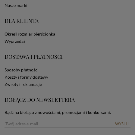
statystycznych, także przez inne portale, w tym
Nasze marki
portale społecznościowe, np. Facebook). Korzystanie
ze Sklepu bez zmiany ustawień w przeglądarce
dotyczących cookies oznacza, że będą one
DLA KLIENTA
zamieszczane w urządzeniu końcowym każdego
użytkownika. Jeżeli użytkownik nie wyraża zgody na
Określ rozmiar pierścionka
stosowanie plików cookies powinien zmienić
Wyprzedaż
ustawienia swojej przeglądarki.
Tu znajduje się więcej
informacji o plikach cookies.
DOSTAWA I PŁATNOŚCI
Sposoby płatności
Koszty i formy dostawy
Zwroty i reklamacje
DOŁĄCZ DO NEWSLETTERA
Bądź na bieżąco z nowościami, promocjami i konkursami.
WYŚLIJ