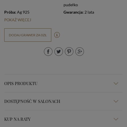
pudełko
Próba:
Ag 925
Gwarancja:
2 lata
POKAŻ WIĘCEJ
DODAJ GRAWER ZA 0ZŁ
OPIS PRODUKTU
DOSTĘPNOŚĆ W SALONACH
KUP NA RATY