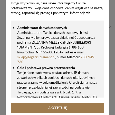
Drogi Użytkowniku, niniejszym informujemy Cię, że
przetwarzamy Twoje dane osobowe. Zanim wejdziesz na naszą
stronę, zapoznaj się proszę z poniższymi informacjami:
Administrator danych osobowych
Administratorem Twoich danych osobowych jest
Zuzanna Meller, prowadząca działalność gospodarczą
pod firmą ZUZANNA MELLER SKLEP JUBILERSKI
"DIAMENT", ul. Królowej Jadwigi 21, 88-100
Inowrocław, NIP: 5560012047, adres e-mail:
sklep@zegarki-diament.pl
, numer telefonu:
730-949-
730
.
Cele i podstawa prawna przetwarzania
Twoje dane osobowe w postaci adresu IP, danych
zawartych w plikach cookies i danych lokalizacyjnych
przetwarzamy w celu umożliwienia Ci wejścia na naszą
PIERŚCIONEK SREBRNY SPARK SWAROVSKI LOLLIPOP GOLDEN SHADOW, SMOKED TOPAZ, SILVER SHADE – P11223ST
stronę i przeglądania jej zawartości, na podstawie
123,00 zł
Twojej zgody – podstawa z art. 6 ust. 1 lit. a
Rozporządzenia Parlamentu Europejskiego i Rady (UE)
2016/679 z 27.04.2016 r. w sprawie ochrony osób
fizycznych w związku z przetwarzaniem danych
AKCEPTUJĘ
osobowych i w sprawie swobodnego przepływu takich