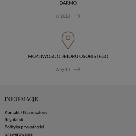
przetwarzamy je bezpodstawnie), prawo do wniesienia
DARMO
sprzeciwu wobec przetwarzania danych, prawo do
przenoszenia danych, prawo do wniesienia skargi do
WIĘCEJ
organu nadzorczego (Prezesa Urzędu Ochrony Danych
Osobowych, ul. Stawki 2, 00-193 Warszawa) oraz
prawo do cofnięcia zgody na przetwarzanie danych
osobowych (masz prawo cofnięcia zgody na
przetwarzanie danych w dowolnym momencie;
cofnięcie zgody nie ma wpływu na zgodność z prawem
przetwarzania, którego dokonano na podstawie Twojej
MOŹLIWOŚĆ ODBIORU OSOBISTEGO
zgody przed jej cofnięciem). W celu wykonania swoich
praw skieruj do nas odpowiednie żądanie.
WIĘCEJ
Informacja o dobrowolności podania danych
Podanie przez Ciebie danych jest dobrowolne. Jeżeli
nie podasz danych, nie będziesz mógł przeglądać
zawartości naszej strony
Zautomatyzowane podejmowanie decyzji
INFORMACJE
Na stronie Sklepu są wykorzystywane pliki cookies.
Stosowane są one w celach zapewnienia maksymalnej
Kontakt / Nasze salony
wygody wszystkich użytkowników (w tym Kupujących)
Regulamin
przy korzystaniu ze Sklepu (zapamiętywanie
preferencji i ustawień na stronie, zbieranie
Polityka prywatności
anonimowych danych dla celów reklamowych i
Grawerowanie