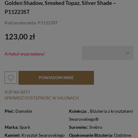
Golden Shadow, Smoked Topaz, Silver Shade –
P11223ST
Kod producenta: P11223ST
123,00 zł
Artykuł wyprzedany!
POWIADOM MNIE
KUP NA RATY
SPRAWDŹ DOSTĘPNOŚĆ W SALONACH
Płeć:
Damskie
Kolekcja:
,
Biżuteria z kryształami
Swarovskiego®
Marka:
Spark
Surowiec:
Srebro
Kamień:
Kryształ Swarovskiego
Opakowanie Bizuteria:
Ozdobne