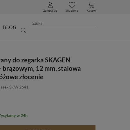
Zaloguj się
Ulubione
Koszyk
BLOG
zany do zegarka SKAGEN
 brązowym, 12 mm, stalowa
różowe złocenie
pasek SKW 2641
Wysyłamy w 24h