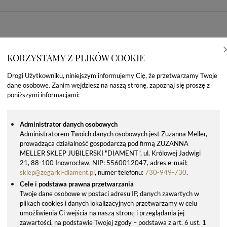
KORZYSTAMY Z PLIKÓW COOKIE
Drogi Użytkowniku, niniejszym informujemy Cię, że przetwarzamy Twoje
dane osobowe. Zanim wejdziesz na naszą stronę, zapoznaj się proszę z
poniższymi informacjami:
Administrator danych osobowych
Administratorem Twoich danych osobowych jest Zuzanna Meller,
prowadząca działalność gospodarczą pod firmą ZUZANNA
OSTATNIO OGLĄDANE PRODUKTY
MELLER SKLEP JUBILERSKI "DIAMENT", ul. Królowej Jadwigi
21, 88-100 Inowrocław, NIP: 5560012047, adres e-mail:
sklep@zegarki-diament.pl
, numer telefonu:
730-949-730
.
Cele i podstawa prawna przetwarzania
Twoje dane osobowe w postaci adresu IP, danych zawartych w
plikach cookies i danych lokalizacyjnych przetwarzamy w celu
umożliwienia Ci wejścia na naszą stronę i przeglądania jej
zawartości, na podstawie Twojej zgody – podstawa z art. 6 ust. 1