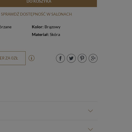
DO KOSZYKA
SPRAWDŹ DOSTĘPNOŚĆ W SALONACH
órzane
Kolor:
Brązowy
Materiał:
Skóra
R ZA 0ZŁ