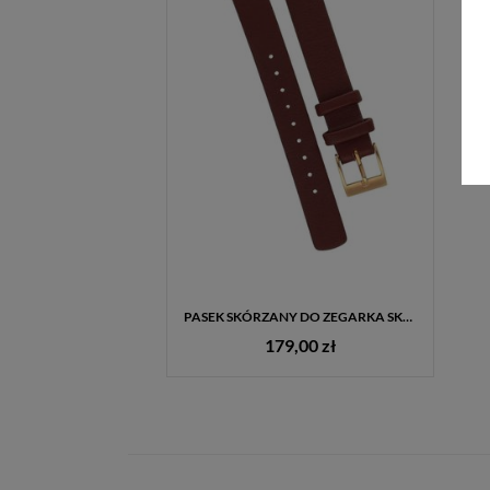
PASEK SKÓRZANY DO ZEGARKA SKAGEN SKW2641 – BRĄZOWYM, 12 MM, STALOWA SPRZĄCZKA RÓŻOWE ZŁOCENIE
179,00 zł