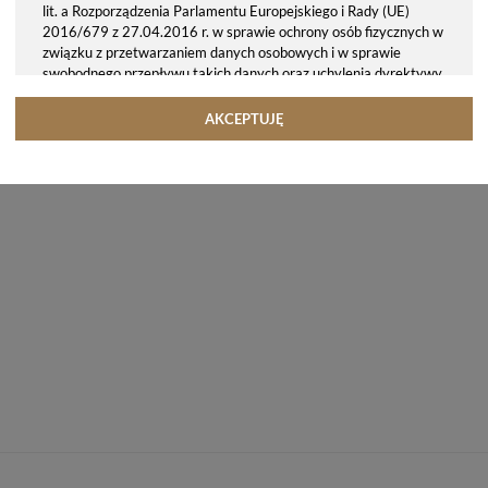
lit. a Rozporządzenia Parlamentu Europejskiego i Rady (UE)
2016/679 z 27.04.2016 r. w sprawie ochrony osób fizycznych w
związku z przetwarzaniem danych osobowych i w sprawie
swobodnego przepływu takich danych oraz uchylenia dyrektywy
95/46/WE (ogólne rozporządzenie o ochronie danych, tj. RODO).
Odbiorcy danych
AKCEPTUJĘ
Twoje dane osobowe możemy udostępniać hostingodawcy. Takie
podmioty przetwarzają dane na podstawie umowy z nami i tylko
zgodnie z naszymi poleceniami. Przekazujemy Twoje dane poza
teren Polski/UE/Europejskiego Obszaru Gospodarczego.
Okres przechowywania danych
Twoje dane przechowujemy do czasu posiadania udzielonej przez
Ciebie zgody.
Twoje prawa
Przysługuje Ci prawo dostępu do swoich danych oraz otrzymania
ich kopii, prawo do sprostowania (poprawiania) swoich danych,
prawo do usunięcia danych (jeżeli Twoim zdaniem nie ma
podstaw do tego, abyśmy przetwarzali Twoje dane, możesz
zażądać, abyśmy je usunęli), prawo do ograniczenia
przetwarzania danych (możesz zażądać, abyśmy ograniczyli
przetwarzanie Twoich danych osobowych wyłącznie do ich
przechowywania lub wykonywania uzgodnionych z Tobą działań,
jeżeli Twoim zdaniem mamy nieprawidłowe dane na Twój temat