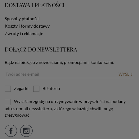
DOSTAWA I PŁATNOŚCI
użytkownika. Jeżeli użytkownik nie wyraża zgody na
stosowanie plików cookies powinien zmienić
ustawienia swojej przeglądarki.
Tu znajduje się więcej
Sposoby płatności
informacji o plikach cookies.
Koszty i formy dostawy
Zwroty i reklamacje
DOŁĄCZ DO NEWSLETTERA
Bądź na bieżąco z nowościami, promocjami i konkursami.
WYŚLIJ
Zegarki
Biżuteria
Wyrażam zgodę na otrzymywanie w przyszłości na podany
adres e-mail newslettera, z którego w każdej chwili mogę
zrezygnować