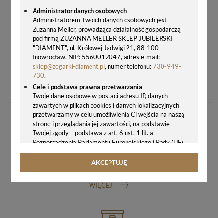
Administrator danych osobowych
Administratorem Twoich danych osobowych jest
Zuzanna Meller, prowadząca działalność gospodarczą
pod firmą ZUZANNA MELLER SKLEP JUBILERSKI
"DIAMENT", ul. Królowej Jadwigi 21, 88-100
Inowrocław, NIP: 5560012047, adres e-mail:
sklep@zegarki-diament.pl
, numer telefonu:
730-949-
PASEK SKÓRZANY CERTINA C610015515 23 MM – ORYGINALNY, CIEMNOBRĄZOWY
730
.
199,00 zł
Cele i podstawa prawna przetwarzania
Twoje dane osobowe w postaci adresu IP, danych
zawartych w plikach cookies i danych lokalizacyjnych
przetwarzamy w celu umożliwienia Ci wejścia na naszą
stronę i przeglądania jej zawartości, na podstawie
Twojej zgody – podstawa z art. 6 ust. 1 lit. a
Rozporządzenia Parlamentu Europejskiego i Rady (UE)
2016/679 z 27.04.2016 r. w sprawie ochrony osób
fizycznych w związku z przetwarzaniem danych
AKCEPTUJĘ
GWARANCJA ORYGINALNOŚCI ZEGARKA
osobowych i w sprawie swobodnego przepływu takich
danych oraz uchylenia dyrektywy 95/46/WE (ogólne
WIĘCEJ
rozporządzenie o ochronie danych, tj. RODO).
Odbiorcy danych
Twoje dane osobowe możemy udostępniać
hostingodawcy. Takie podmioty przetwarzają dane na