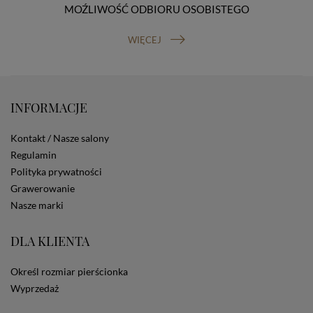
MOŹLIWOŚĆ ODBIORU OSOBISTEGO
prawo do cofnięcia zgody na przetwarzanie danych
osobowych (masz prawo cofnięcia zgody na
przetwarzanie danych w dowolnym momencie;
WIĘCEJ
cofnięcie zgody nie ma wpływu na zgodność z prawem
przetwarzania, którego dokonano na podstawie Twojej
zgody przed jej cofnięciem). W celu wykonania swoich
praw skieruj do nas odpowiednie żądanie.
INFORMACJE
Informacja o dobrowolności podania danych
Podanie przez Ciebie danych jest dobrowolne. Jeżeli
nie podasz danych, nie będziesz mógł przeglądać
Kontakt / Nasze salony
zawartości naszej strony
Regulamin
Zautomatyzowane podejmowanie decyzji
Polityka prywatności
Na stronie Sklepu są wykorzystywane pliki cookies.
Grawerowanie
Stosowane są one w celach zapewnienia maksymalnej
wygody wszystkich użytkowników (w tym Kupujących)
Nasze marki
przy korzystaniu ze Sklepu (zapamiętywanie
preferencji i ustawień na stronie, zbieranie
DLA KLIENTA
anonimowych danych dla celów reklamowych i
statystycznych, także przez inne portale, w tym
portale społecznościowe, np. Facebook). Korzystanie
Określ rozmiar pierścionka
ze Sklepu bez zmiany ustawień w przeglądarce
Wyprzedaż
dotyczących cookies oznacza, że będą one
zamieszczane w urządzeniu końcowym każdego