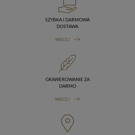
podstawie umowy z nami i tylko zgodnie z naszymi
poleceniami. Przekazujemy Twoje dane poza teren
Polski/UE/Europejskiego Obszaru Gospodarczego.
SZYBKA I DARMOWA
Okres przechowywania danych
DOSTAWA
Twoje dane przechowujemy do czasu posiadania
udzielonej przez Ciebie zgody.
WIĘCEJ
Twoje prawa
Przysługuje Ci prawo dostępu do swoich danych oraz
otrzymania ich kopii, prawo do sprostowania
(poprawiania) swoich danych, prawo do usunięcia
danych (jeżeli Twoim zdaniem nie ma podstaw do tego,
abyśmy przetwarzali Twoje dane, możesz zażądać,
abyśmy je usunęli), prawo do ograniczenia
GRAWEROWANIE ZA
przetwarzania danych (możesz zażądać, abyśmy
DARMO
ograniczyli przetwarzanie Twoich danych osobowych
wyłącznie do ich przechowywania lub wykonywania
WIĘCEJ
uzgodnionych z Tobą działań, jeżeli Twoim zdaniem
mamy nieprawidłowe dane na Twój temat lub
przetwarzamy je bezpodstawnie), prawo do wniesienia
sprzeciwu wobec przetwarzania danych, prawo do
przenoszenia danych, prawo do wniesienia skargi do
organu nadzorczego (Prezesa Urzędu Ochrony Danych
Osobowych, ul. Stawki 2, 00-193 Warszawa) oraz