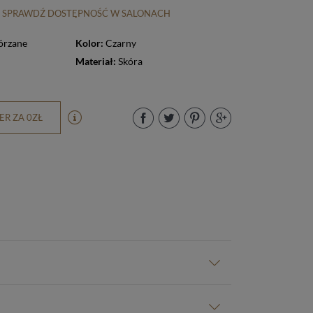
SPRAWDŹ DOSTĘPNOŚĆ W SALONACH
órzane
Kolor:
Czarny
Materiał:
Skóra
R ZA 0ZŁ