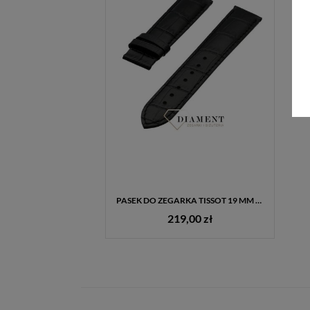
PASEK DO ZEGARKA TISSOT 19 MM T610014581 – CZARNY SKÓRZANY, ORYGINALNY
219,00 zł