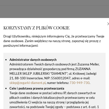
KORZYSTAMY Z PLIKÓW COOKIE
Drogi Użytkowniku, niniejszym informujemy Cię, że przetwarzamy Twoje
dane osobowe. Zanim wejdziesz na naszą stronę, zapoznaj się proszę z
poniższymi informacjami:
Administrator danych osobowych
Administratorem Twoich danych osobowych jest Zuzanna Meller,
prowadząca działalność gospodarczą pod firmą ZUZANNA
OSTATNIO OGLĄDANE PRODUKTY
MELLER SKLEP JUBILERSKI "DIAMENT", ul. Królowej Jadwigi
21, 88-100 Inowrocław, NIP: 5560012047, adres e-mail:
sklep@zegarki-diament.pl
, numer telefonu:
730-949-730
.
Cele i podstawa prawna przetwarzania
Twoje dane osobowe w postaci adresu IP, danych zawartych w
plikach cookies i danych lokalizacyjnych przetwarzamy w celu
umożliwienia Ci wejścia na naszą stronę i przeglądania jej
zawartości, na podstawie Twojej zgody – podstawa z art. 6 ust. 1