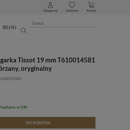
Zaloguj się
Ulubione
Koszyk
BLOG
egarka Tissot 19 mm T610014581
órzany, oryginalny
 T610014581
Wysyłamy w 24h
DO KOSZYKA