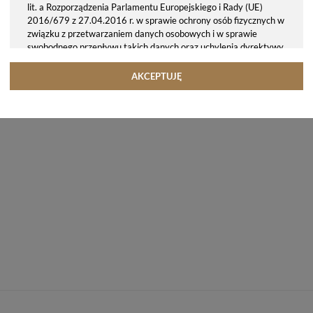
lit. a Rozporządzenia Parlamentu Europejskiego i Rady (UE)
2016/679 z 27.04.2016 r. w sprawie ochrony osób fizycznych w
związku z przetwarzaniem danych osobowych i w sprawie
swobodnego przepływu takich danych oraz uchylenia dyrektywy
95/46/WE (ogólne rozporządzenie o ochronie danych, tj. RODO).
Odbiorcy danych
AKCEPTUJĘ
Twoje dane osobowe możemy udostępniać hostingodawcy. Takie
podmioty przetwarzają dane na podstawie umowy z nami i tylko
zgodnie z naszymi poleceniami. Przekazujemy Twoje dane poza
teren Polski/UE/Europejskiego Obszaru Gospodarczego.
Okres przechowywania danych
Twoje dane przechowujemy do czasu posiadania udzielonej przez
Ciebie zgody.
Twoje prawa
Przysługuje Ci prawo dostępu do swoich danych oraz otrzymania
ich kopii, prawo do sprostowania (poprawiania) swoich danych,
prawo do usunięcia danych (jeżeli Twoim zdaniem nie ma
podstaw do tego, abyśmy przetwarzali Twoje dane, możesz
zażądać, abyśmy je usunęli), prawo do ograniczenia
przetwarzania danych (możesz zażądać, abyśmy ograniczyli
przetwarzanie Twoich danych osobowych wyłącznie do ich
przechowywania lub wykonywania uzgodnionych z Tobą działań,
jeżeli Twoim zdaniem mamy nieprawidłowe dane na Twój temat