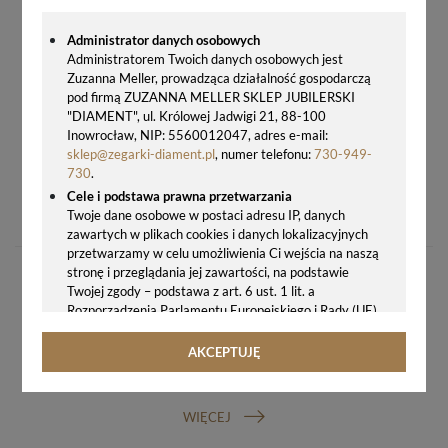
Administrator danych osobowych
Administratorem Twoich danych osobowych jest
Zuzanna Meller, prowadząca działalność gospodarczą
pod firmą ZUZANNA MELLER SKLEP JUBILERSKI
"DIAMENT", ul. Królowej Jadwigi 21, 88-100
Inowrocław, NIP: 5560012047, adres e-mail:
sklep@zegarki-diament.pl
, numer telefonu:
730-949-
730
.
PASEK DO ZEGARKA MORELLATO – SKÓRA JASZCZURKI, JASNY BRĄZ, 16–18 MM
Cele i podstawa prawna przetwarzania
129,00 zł
Twoje dane osobowe w postaci adresu IP, danych
zawartych w plikach cookies i danych lokalizacyjnych
przetwarzamy w celu umożliwienia Ci wejścia na naszą
stronę i przeglądania jej zawartości, na podstawie
Twojej zgody – podstawa z art. 6 ust. 1 lit. a
Rozporządzenia Parlamentu Europejskiego i Rady (UE)
2016/679 z 27.04.2016 r. w sprawie ochrony osób
fizycznych w związku z przetwarzaniem danych
AKCEPTUJĘ
osobowych i w sprawie swobodnego przepływu takich
GWARANCJA ORYGINALNOŚCI ZEGARKA
danych oraz uchylenia dyrektywy 95/46/WE (ogólne
rozporządzenie o ochronie danych, tj. RODO).
WIĘCEJ
Odbiorcy danych
Twoje dane osobowe możemy udostępniać