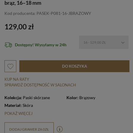
brąz, 16–18 mm
Kod producenta: PASEK-P081-16-JBRAZOWY
129,00 zł
16 - 129,00 ZŁ
Dostępny! Wysyłamy w 24h
DO KOSZYKA
KUP NA RATY
SPRAWDŹ DOSTĘPNOŚĆ W SALONACH
Kolekcja:
Paski skórzane
Kolor:
Brązowy
Materiał:
Skóra
POKAŻ WIĘCEJ
DODAJ GRAWER ZA 0ZŁ