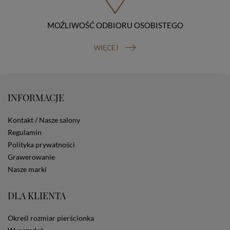
Osobowych, ul. Stawki 2, 00-193 Warszawa) oraz
prawo do cofnięcia zgody na przetwarzanie danych
MOŹLIWOŚĆ ODBIORU OSOBISTEGO
osobowych (masz prawo cofnięcia zgody na
przetwarzanie danych w dowolnym momencie;
cofnięcie zgody nie ma wpływu na zgodność z prawem
WIĘCEJ
przetwarzania, którego dokonano na podstawie Twojej
zgody przed jej cofnięciem). W celu wykonania swoich
praw skieruj do nas odpowiednie żądanie.
Informacja o dobrowolności podania danych
INFORMACJE
Podanie przez Ciebie danych jest dobrowolne. Jeżeli
nie podasz danych, nie będziesz mógł przeglądać
zawartości naszej strony
Kontakt / Nasze salony
Zautomatyzowane podejmowanie decyzji
Regulamin
Na stronie Sklepu są wykorzystywane pliki cookies.
Polityka prywatności
Stosowane są one w celach zapewnienia maksymalnej
Grawerowanie
wygody wszystkich użytkowników (w tym Kupujących)
przy korzystaniu ze Sklepu (zapamiętywanie
Nasze marki
preferencji i ustawień na stronie, zbieranie
anonimowych danych dla celów reklamowych i
DLA KLIENTA
statystycznych, także przez inne portale, w tym
portale społecznościowe, np. Facebook). Korzystanie
ze Sklepu bez zmiany ustawień w przeglądarce
Określ rozmiar pierścionka
dotyczących cookies oznacza, że będą one