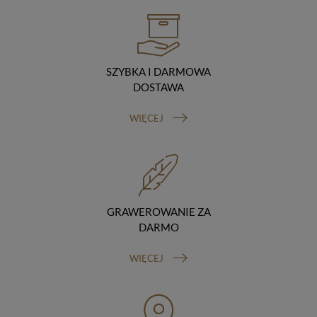
hostingodawcy. Takie podmioty przetwarzają dane na
podstawie umowy z nami i tylko zgodnie z naszymi
poleceniami. Przekazujemy Twoje dane poza teren
Polski/UE/Europejskiego Obszaru Gospodarczego.
Okres przechowywania danych
SZYBKA I DARMOWA
Twoje dane przechowujemy do czasu posiadania
DOSTAWA
udzielonej przez Ciebie zgody.
Twoje prawa
WIĘCEJ
Przysługuje Ci prawo dostępu do swoich danych oraz
otrzymania ich kopii, prawo do sprostowania
(poprawiania) swoich danych, prawo do usunięcia
danych (jeżeli Twoim zdaniem nie ma podstaw do tego,
abyśmy przetwarzali Twoje dane, możesz zażądać,
abyśmy je usunęli), prawo do ograniczenia
przetwarzania danych (możesz zażądać, abyśmy
GRAWEROWANIE ZA
ograniczyli przetwarzanie Twoich danych osobowych
DARMO
wyłącznie do ich przechowywania lub wykonywania
uzgodnionych z Tobą działań, jeżeli Twoim zdaniem
WIĘCEJ
mamy nieprawidłowe dane na Twój temat lub
przetwarzamy je bezpodstawnie), prawo do wniesienia
sprzeciwu wobec przetwarzania danych, prawo do
przenoszenia danych, prawo do wniesienia skargi do
organu nadzorczego (Prezesa Urzędu Ochrony Danych