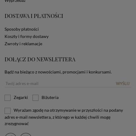
Wyprzedaż
zamieszczane w urządzeniu końcowym każdego
użytkownika. Jeżeli użytkownik nie wyraża zgody na
DOSTAWA I PŁATNOŚCI
stosowanie plików cookies powinien zmienić
ustawienia swojej przeglądarki.
Tu znajduje się więcej
informacji o plikach cookies.
Sposoby płatności
Koszty i formy dostawy
Zwroty i reklamacje
DOŁĄCZ DO NEWSLETTERA
Bądź na bieżąco z nowościami, promocjami i konkursami.
WYŚLIJ
Zegarki
Biżuteria
Wyrażam zgodę na otrzymywanie w przyszłości na podany
adres e-mail newslettera, z którego w każdej chwili mogę
zrezygnować