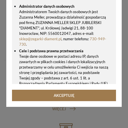
Administrator danych osobowych
Administratorem Twoich danych osobowych jest
Zuzanna Meller, prowadząca działalność gospodarczą
pod firmą ZUZANNA MELLER SKLEP JUBILERSKI
"DIAMENT", ul. Królowej Jadwigi 21, 88-100
Inowrocław, NIP: 5560012047, adres e-mail:
sklep@zegarki-diament.pl
, numer telefonu:
730-949-
ORYGINALNA STALOWA BRANSOLETA DO ZEGARKA TISSOT CHRONO XL – 22 MM
730
.
599,00 zł
Cele i podstawa prawna przetwarzania
Twoje dane osobowe w postaci adresu IP, danych
zawartych w plikach cookies i danych lokalizacyjnych
przetwarzamy w celu umożliwienia Ci wejścia na naszą
stronę i przeglądania jej zawartości, na podstawie
Twojej zgody – podstawa z art. 6 ust. 1 lit. a
Rozporządzenia Parlamentu Europejskiego i Rady (UE)
2016/679 z 27.04.2016 r. w sprawie ochrony osób
fizycznych w związku z przetwarzaniem danych
AKCEPTUJĘ
GWARANCJA ORYGINALNOŚCI ZEGARKA
osobowych i w sprawie swobodnego przepływu takich
danych oraz uchylenia dyrektywy 95/46/WE (ogólne
WIĘCEJ
rozporządzenie o ochronie danych, tj. RODO).
Odbiorcy danych
Twoje dane osobowe możemy udostępniać
hostingodawcy. Takie podmioty przetwarzają dane na