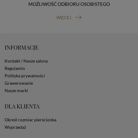
MOŹLIWOŚĆ ODBIORU OSOBISTEGO
prawo do cofnięcia zgody na przetwarzanie danych
osobowych (masz prawo cofnięcia zgody na
przetwarzanie danych w dowolnym momencie;
WIĘCEJ
cofnięcie zgody nie ma wpływu na zgodność z prawem
przetwarzania, którego dokonano na podstawie Twojej
zgody przed jej cofnięciem). W celu wykonania swoich
praw skieruj do nas odpowiednie żądanie.
INFORMACJE
Informacja o dobrowolności podania danych
Podanie przez Ciebie danych jest dobrowolne. Jeżeli
nie podasz danych, nie będziesz mógł przeglądać
Kontakt / Nasze salony
zawartości naszej strony
Regulamin
Zautomatyzowane podejmowanie decyzji
Polityka prywatności
Na stronie Sklepu są wykorzystywane pliki cookies.
Grawerowanie
Stosowane są one w celach zapewnienia maksymalnej
wygody wszystkich użytkowników (w tym Kupujących)
Nasze marki
przy korzystaniu ze Sklepu (zapamiętywanie
preferencji i ustawień na stronie, zbieranie
DLA KLIENTA
anonimowych danych dla celów reklamowych i
statystycznych, także przez inne portale, w tym
portale społecznościowe, np. Facebook). Korzystanie
Określ rozmiar pierścionka
ze Sklepu bez zmiany ustawień w przeglądarce
Wyprzedaż
dotyczących cookies oznacza, że będą one
zamieszczane w urządzeniu końcowym każdego