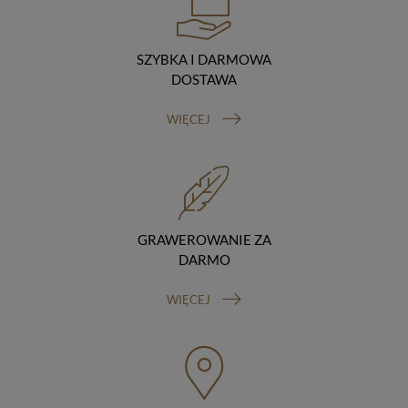
podstawie umowy z nami i tylko zgodnie z naszymi
poleceniami. Przekazujemy Twoje dane poza teren
Polski/UE/Europejskiego Obszaru Gospodarczego.
SZYBKA I DARMOWA
Okres przechowywania danych
DOSTAWA
Twoje dane przechowujemy do czasu posiadania
udzielonej przez Ciebie zgody.
WIĘCEJ
Twoje prawa
Przysługuje Ci prawo dostępu do swoich danych oraz
otrzymania ich kopii, prawo do sprostowania
(poprawiania) swoich danych, prawo do usunięcia
danych (jeżeli Twoim zdaniem nie ma podstaw do tego,
abyśmy przetwarzali Twoje dane, możesz zażądać,
abyśmy je usunęli), prawo do ograniczenia
GRAWEROWANIE ZA
przetwarzania danych (możesz zażądać, abyśmy
DARMO
ograniczyli przetwarzanie Twoich danych osobowych
wyłącznie do ich przechowywania lub wykonywania
WIĘCEJ
uzgodnionych z Tobą działań, jeżeli Twoim zdaniem
mamy nieprawidłowe dane na Twój temat lub
przetwarzamy je bezpodstawnie), prawo do wniesienia
sprzeciwu wobec przetwarzania danych, prawo do
przenoszenia danych, prawo do wniesienia skargi do
organu nadzorczego (Prezesa Urzędu Ochrony Danych
Osobowych, ul. Stawki 2, 00-193 Warszawa) oraz