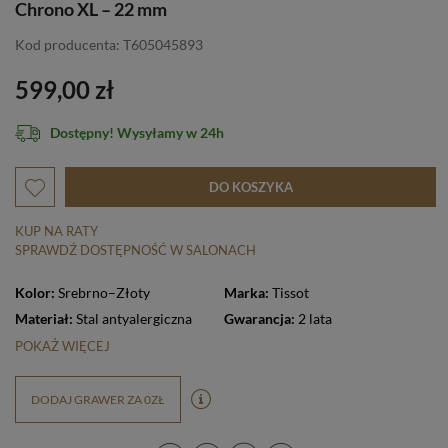
Chrono XL – 22 mm
Kod producenta: T605045893
599,00 zł
Dostępny! Wysyłamy w 24h
DO KOSZYKA
KUP NA RATY
SPRAWDŹ DOSTĘPNOŚĆ W SALONACH
Kolor:
Srebrno–Złoty
Marka:
Tissot
Materiał:
Stal antyalergiczna
Gwarancja:
2 lata
POKAŻ WIĘCEJ
DODAJ GRAWER ZA 0ZŁ