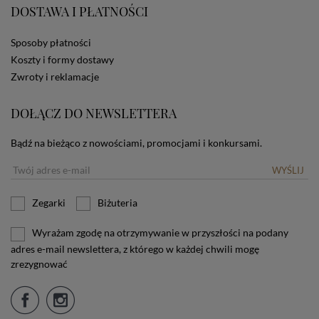
DOSTAWA I PŁATNOŚCI
użytkownika. Jeżeli użytkownik nie wyraża zgody na
stosowanie plików cookies powinien zmienić
ustawienia swojej przeglądarki.
Tu znajduje się więcej
Sposoby płatności
informacji o plikach cookies.
Koszty i formy dostawy
Zwroty i reklamacje
DOŁĄCZ DO NEWSLETTERA
Bądź na bieżąco z nowościami, promocjami i konkursami.
WYŚLIJ
Zegarki
Biżuteria
Wyrażam zgodę na otrzymywanie w przyszłości na podany
adres e-mail newslettera, z którego w każdej chwili mogę
zrezygnować