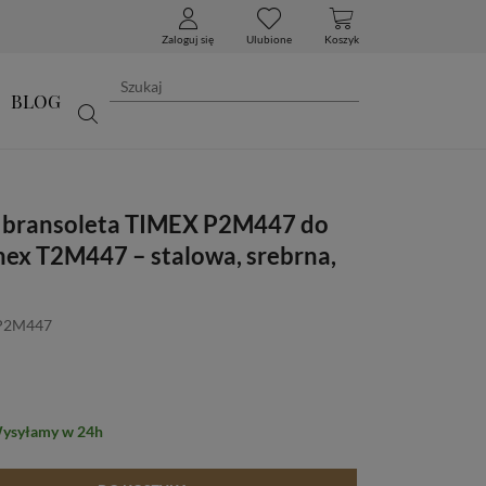
Zaloguj się
Ulubione
Koszyk
BLOG
 bransoleta TIMEX P2M447 do
mex T2M447 – stalowa, srebrna,
 P2M447
Wysyłamy w 24h