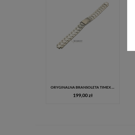
ORYGINALNA BRANSOLETA TIMEX P2M447 DO ZEGARKA TIMEX T2M447 – STALOWA, SREBRNA, 14 MM
199,00 zł