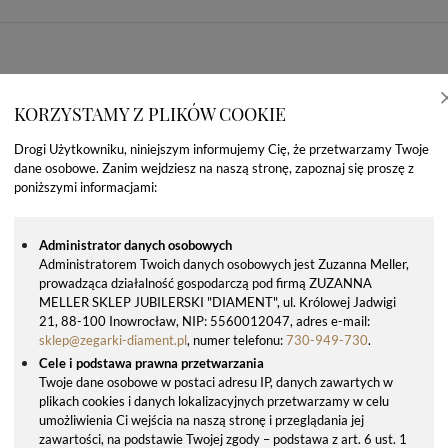
KORZYSTAMY Z PLIKÓW COOKIE
Drogi Użytkowniku, niniejszym informujemy Cię, że przetwarzamy Twoje
dane osobowe. Zanim wejdziesz na naszą stronę, zapoznaj się proszę z
poniższymi informacjami:
Administrator danych osobowych
Administratorem Twoich danych osobowych jest Zuzanna Meller,
prowadząca działalność gospodarczą pod firmą ZUZANNA
OSTATNIO OGLĄDANE PRODUKTY
MELLER SKLEP JUBILERSKI "DIAMENT", ul. Królowej Jadwigi
21, 88-100 Inowrocław, NIP: 5560012047, adres e-mail:
sklep@zegarki-diament.pl
, numer telefonu:
730-949-730
.
Cele i podstawa prawna przetwarzania
Twoje dane osobowe w postaci adresu IP, danych zawartych w
plikach cookies i danych lokalizacyjnych przetwarzamy w celu
umożliwienia Ci wejścia na naszą stronę i przeglądania jej
zawartości, na podstawie Twojej zgody – podstawa z art. 6 ust. 1