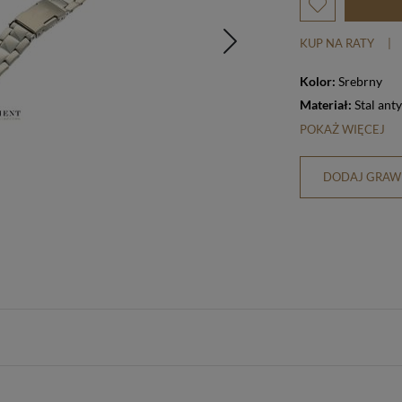
KUP NA RATY
|
Kolor:
Srebrny
Materiał:
Stal ant
POKAŻ WIĘCEJ
DODAJ GRAWE