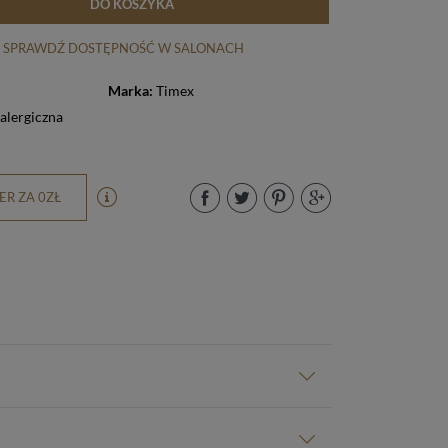
DO KOSZYKA
SPRAWDŹ DOSTĘPNOŚĆ W SALONACH
Marka:
Timex
yalergiczna
R ZA 0ZŁ