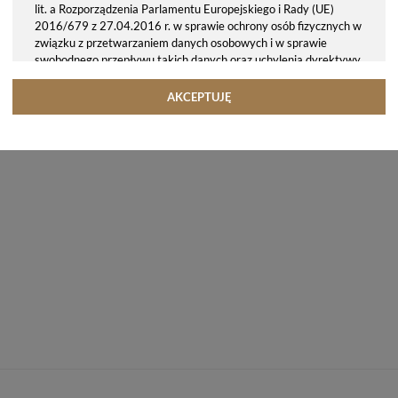
lit. a Rozporządzenia Parlamentu Europejskiego i Rady (UE)
2016/679 z 27.04.2016 r. w sprawie ochrony osób fizycznych w
związku z przetwarzaniem danych osobowych i w sprawie
swobodnego przepływu takich danych oraz uchylenia dyrektywy
95/46/WE (ogólne rozporządzenie o ochronie danych, tj. RODO).
Odbiorcy danych
AKCEPTUJĘ
Twoje dane osobowe możemy udostępniać hostingodawcy. Takie
podmioty przetwarzają dane na podstawie umowy z nami i tylko
zgodnie z naszymi poleceniami. Przekazujemy Twoje dane poza
teren Polski/UE/Europejskiego Obszaru Gospodarczego.
Okres przechowywania danych
Twoje dane przechowujemy do czasu posiadania udzielonej przez
Ciebie zgody.
Twoje prawa
Przysługuje Ci prawo dostępu do swoich danych oraz otrzymania
ich kopii, prawo do sprostowania (poprawiania) swoich danych,
prawo do usunięcia danych (jeżeli Twoim zdaniem nie ma
podstaw do tego, abyśmy przetwarzali Twoje dane, możesz
zażądać, abyśmy je usunęli), prawo do ograniczenia
przetwarzania danych (możesz zażądać, abyśmy ograniczyli
przetwarzanie Twoich danych osobowych wyłącznie do ich
przechowywania lub wykonywania uzgodnionych z Tobą działań,
jeżeli Twoim zdaniem mamy nieprawidłowe dane na Twój temat