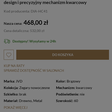
design i precyzyjny mechanizm kwarcowy
Kod producenta: DIA-HC41
468,00 zł
Nasza cena:
Cena detaliczna: 532,00 zł
Dostępny! Wysyłamy w 24h
DO KOSZYKA
KUP NA RATY
SPRAWDŹ DOSTĘPNOŚĆ W SALONACH
Marka:
JVD
Kolor:
Brązowy
Kolekcja:
Zegary nowoczesne
Mechanizm:
kwarcowy
Szkiełko:
brak
Podświetlenie:
nie
Materiał:
Drewno
,
Metal
Szerokość:
60
POKAŻ WIĘCEJ