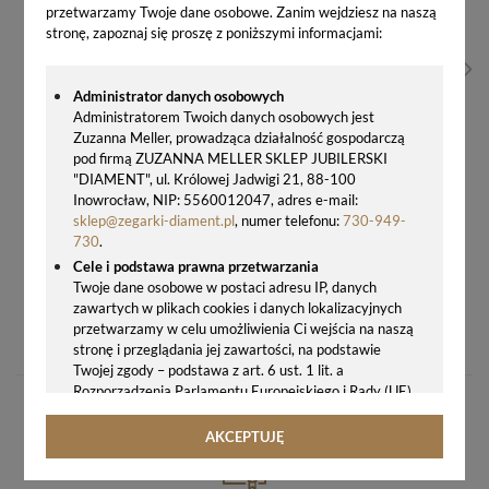
przetwarzamy Twoje dane osobowe. Zanim wejdziesz na naszą
stronę, zapoznaj się proszę z poniższymi informacjami:
Administrator danych osobowych
Administratorem Twoich danych osobowych jest
Zuzanna Meller, prowadząca działalność gospodarczą
pod firmą ZUZANNA MELLER SKLEP JUBILERSKI
"DIAMENT", ul. Królowej Jadwigi 21, 88-100
Inowrocław, NIP: 5560012047, adres e-mail:
sklep@zegarki-diament.pl
, numer telefonu:
730-949-
730
.
Cele i podstawa prawna przetwarzania
Twoje dane osobowe w postaci adresu IP, danych
zawartych w plikach cookies i danych lokalizacyjnych
NASZYJNIK DAMSKI SWAROVSKI BONBON „RÓŻOWY VINTAGE” – SREBRO 925, KRYSZTAŁ SWAROVSKI® VINTAGE ROSE
przetwarzamy w celu umożliwienia Ci wejścia na naszą
189,00 zł
stronę i przeglądania jej zawartości, na podstawie
Twojej zgody – podstawa z art. 6 ust. 1 lit. a
Rozporządzenia Parlamentu Europejskiego i Rady (UE)
2016/679 z 27.04.2016 r. w sprawie ochrony osób
fizycznych w związku z przetwarzaniem danych
AKCEPTUJĘ
osobowych i w sprawie swobodnego przepływu takich
danych oraz uchylenia dyrektywy 95/46/WE (ogólne