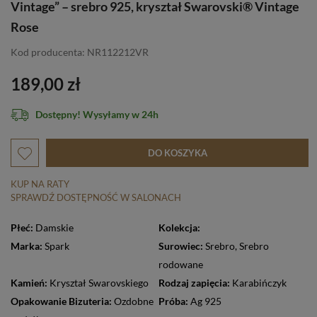
Vintage” – srebro 925, kryształ Swarovski® Vintage
Rose
Kod producenta: NR112212VR
189,00 zł
Dostępny! Wysyłamy w 24h
DO KOSZYKA
KUP NA RATY
SPRAWDŹ DOSTĘPNOŚĆ W SALONACH
Płeć:
Damskie
Kolekcja:
Marka:
Spark
Surowiec:
Srebro
,
Srebro
rodowane
Kamień:
Kryształ Swarovskiego
Rodzaj zapięcia:
Karabińczyk
Opakowanie Bizuteria:
Ozdobne
Próba:
Ag 925