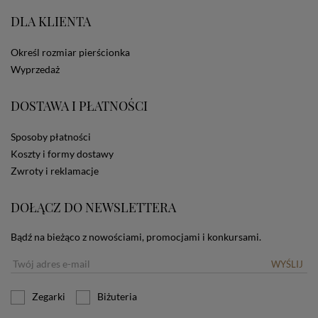
portale społecznościowe, np. Facebook). Korzystanie
ze Sklepu bez zmiany ustawień w przeglądarce
DLA KLIENTA
dotyczących cookies oznacza, że będą one
zamieszczane w urządzeniu końcowym każdego
Określ rozmiar pierścionka
użytkownika. Jeżeli użytkownik nie wyraża zgody na
Wyprzedaż
stosowanie plików cookies powinien zmienić
ustawienia swojej przeglądarki.
Tu znajduje się więcej
informacji o plikach cookies.
DOSTAWA I PŁATNOŚCI
Sposoby płatności
Koszty i formy dostawy
Zwroty i reklamacje
DOŁĄCZ DO NEWSLETTERA
Bądź na bieżąco z nowościami, promocjami i konkursami.
WYŚLIJ
Zegarki
Biżuteria