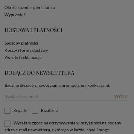
dotyczących cookies oznacza, że będą one
Określ rozmiar pierścionka
zamieszczane w urządzeniu końcowym każdego
Wyprzedaż
użytkownika. Jeżeli użytkownik nie wyraża zgody na
stosowanie plików cookies powinien zmienić
ustawienia swojej przeglądarki.
Tu znajduje się więcej
DOSTAWA I PŁATNOŚCI
informacji o plikach cookies.
Sposoby płatności
Koszty i formy dostawy
Zwroty i reklamacje
DOŁĄCZ DO NEWSLETTERA
Bądź na bieżąco z nowościami, promocjami i konkursami.
WYŚLIJ
Zegarki
Biżuteria
Wyrażam zgodę na otrzymywanie w przyszłości na podany
adres e-mail newslettera, z którego w każdej chwili mogę