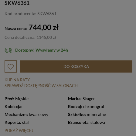
SKW6361
Kod producenta: SKW6361
744,00 zł
Nasza cena:
Cena detaliczna: 1145,00 zł
Dostępny! Wysyłamy w 24h
DO KOSZYKA
KUP NA RATY
SPRAWDŹ DOSTĘPNOŚĆ W SALONACH
Płeć:
Męskie
Marka:
Skagen
Kolekcja:
Rodzaj:
chronograf
Mechanizm:
kwarcowy
Szkiełko:
mineralne
Koperta:
stal
Bransoleta:
stalowa
POKAŻ WIĘCEJ