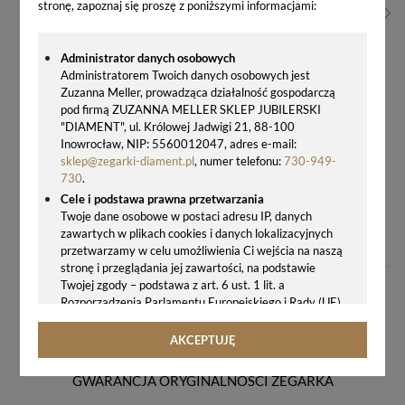
stronę, zapoznaj się proszę z poniższymi informacjami:
Administrator danych osobowych
Administratorem Twoich danych osobowych jest
Zuzanna Meller, prowadząca działalność gospodarczą
pod firmą ZUZANNA MELLER SKLEP JUBILERSKI
"DIAMENT", ul. Królowej Jadwigi 21, 88-100
Inowrocław, NIP: 5560012047, adres e-mail:
sklep@zegarki-diament.pl
, numer telefonu:
730-949-
730
.
Cele i podstawa prawna przetwarzania
MĘSKI ZEGAREK SKAGEN ANCHER CHRONOGRAPH SKW6361
Twoje dane osobowe w postaci adresu IP, danych
zawartych w plikach cookies i danych lokalizacyjnych
744,00 zł
przetwarzamy w celu umożliwienia Ci wejścia na naszą
stronę i przeglądania jej zawartości, na podstawie
Twojej zgody – podstawa z art. 6 ust. 1 lit. a
Rozporządzenia Parlamentu Europejskiego i Rady (UE)
2016/679 z 27.04.2016 r. w sprawie ochrony osób
fizycznych w związku z przetwarzaniem danych
AKCEPTUJĘ
osobowych i w sprawie swobodnego przepływu takich
danych oraz uchylenia dyrektywy 95/46/WE (ogólne
GWARANCJA ORYGINALNOŚCI ZEGARKA
rozporządzenie o ochronie danych, tj. RODO).