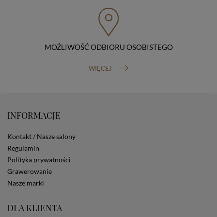
przenoszenia danych, prawo do wniesienia skargi do
organu nadzorczego (Prezesa Urzędu Ochrony Danych
Osobowych, ul. Stawki 2, 00-193 Warszawa) oraz
prawo do cofnięcia zgody na przetwarzanie danych
osobowych (masz prawo cofnięcia zgody na
przetwarzanie danych w dowolnym momencie;
MOŹLIWOŚĆ ODBIORU OSOBISTEGO
cofnięcie zgody nie ma wpływu na zgodność z prawem
przetwarzania, którego dokonano na podstawie Twojej
WIĘCEJ
zgody przed jej cofnięciem). W celu wykonania swoich
praw skieruj do nas odpowiednie żądanie.
Informacja o dobrowolności podania danych
Podanie przez Ciebie danych jest dobrowolne. Jeżeli
nie podasz danych, nie będziesz mógł przeglądać
INFORMACJE
zawartości naszej strony
Zautomatyzowane podejmowanie decyzji
Kontakt / Nasze salony
Na stronie Sklepu są wykorzystywane pliki cookies.
Regulamin
Stosowane są one w celach zapewnienia maksymalnej
Polityka prywatności
wygody wszystkich użytkowników (w tym Kupujących)
przy korzystaniu ze Sklepu (zapamiętywanie
Grawerowanie
preferencji i ustawień na stronie, zbieranie
Nasze marki
anonimowych danych dla celów reklamowych i
statystycznych, także przez inne portale, w tym
DLA KLIENTA
portale społecznościowe, np. Facebook). Korzystanie
ze Sklepu bez zmiany ustawień w przeglądarce