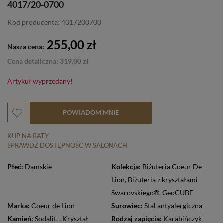
4017/20-0700
Kod producenta: 4017200700
255,00 zł
Nasza cena:
Cena detaliczna: 319,00 zł
Artykuł wyprzedany!
POWIADOM MNIE
KUP NA RATY
SPRAWDŹ DOSTĘPNOŚĆ W SALONACH
Płeć:
Damskie
Kolekcja:
Biżuteria Coeur De
Lion
,
Biżuteria z kryształami
Swarovskiego®
,
GeoCUBE
Marka:
Coeur de Lion
Surowiec:
Stal antyalergiczna
Kamień:
Sodalit
,
,
Kryształ
Rodzaj zapięcia:
Karabińczyk