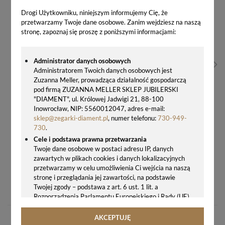
Drogi Użytkowniku, niniejszym informujemy Cię, że
przetwarzamy Twoje dane osobowe. Zanim wejdziesz na naszą
stronę, zapoznaj się proszę z poniższymi informacjami:
Administrator danych osobowych
Administratorem Twoich danych osobowych jest
Zuzanna Meller, prowadząca działalność gospodarczą
pod firmą ZUZANNA MELLER SKLEP JUBILERSKI
"DIAMENT", ul. Królowej Jadwigi 21, 88-100
Inowrocław, NIP: 5560012047, adres e-mail:
sklep@zegarki-diament.pl
, numer telefonu:
730-949-
730
.
Cele i podstawa prawna przetwarzania
Twoje dane osobowe w postaci adresu IP, danych
zawartych w plikach cookies i danych lokalizacyjnych
przetwarzamy w celu umożliwienia Ci wejścia na naszą
stronę i przeglądania jej zawartości, na podstawie
KOLCZYKI DAMSKIE SWAROVSKI SODALIT COEUR DE LION 4017/20-0700
Twojej zgody – podstawa z art. 6 ust. 1 lit. a
255,00 zł
Rozporządzenia Parlamentu Europejskiego i Rady (UE)
2016/679 z 27.04.2016 r. w sprawie ochrony osób
fizycznych w związku z przetwarzaniem danych
AKCEPTUJĘ
osobowych i w sprawie swobodnego przepływu takich