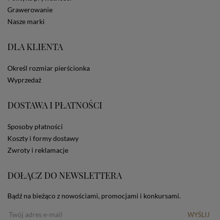
statystycznych, także przez inne portale, w tym
Grawerowanie
portale społecznościowe, np. Facebook). Korzystanie
Nasze marki
ze Sklepu bez zmiany ustawień w przeglądarce
dotyczących cookies oznacza, że będą one
DLA KLIENTA
zamieszczane w urządzeniu końcowym każdego
użytkownika. Jeżeli użytkownik nie wyraża zgody na
stosowanie plików cookies powinien zmienić
Określ rozmiar pierścionka
ustawienia swojej przeglądarki.
Tu znajduje się więcej
Wyprzedaż
informacji o plikach cookies.
DOSTAWA I PŁATNOŚCI
Sposoby płatności
Koszty i formy dostawy
Zwroty i reklamacje
DOŁĄCZ DO NEWSLETTERA
Bądź na bieżąco z nowościami, promocjami i konkursami.
WYŚLIJ