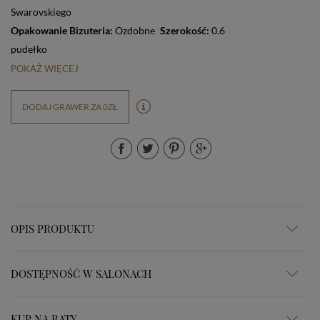
Swarovskiego
Opakowanie Bizuteria:
Ozdobne
Szerokość:
0.6
pudełko
POKAŻ WIĘCEJ
DODAJ GRAWER ZA 0ZŁ
OPIS PRODUKTU
DOSTĘPNOŚĆ W SALONACH
KUP NA RATY