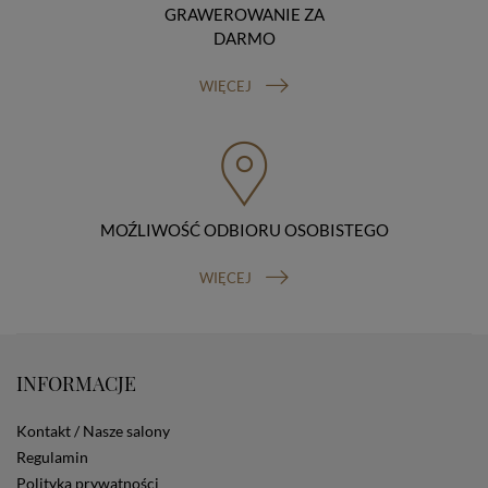
mamy nieprawidłowe dane na Twój temat lub
GRAWEROWANIE ZA
przetwarzamy je bezpodstawnie), prawo do wniesienia
DARMO
sprzeciwu wobec przetwarzania danych, prawo do
przenoszenia danych, prawo do wniesienia skargi do
organu nadzorczego (Prezesa Urzędu Ochrony Danych
WIĘCEJ
Osobowych, ul. Stawki 2, 00-193 Warszawa) oraz
prawo do cofnięcia zgody na przetwarzanie danych
osobowych (masz prawo cofnięcia zgody na
przetwarzanie danych w dowolnym momencie;
cofnięcie zgody nie ma wpływu na zgodność z prawem
przetwarzania, którego dokonano na podstawie Twojej
zgody przed jej cofnięciem). W celu wykonania swoich
MOŹLIWOŚĆ ODBIORU OSOBISTEGO
praw skieruj do nas odpowiednie żądanie.
Informacja o dobrowolności podania danych
WIĘCEJ
Podanie przez Ciebie danych jest dobrowolne. Jeżeli
nie podasz danych, nie będziesz mógł przeglądać
zawartości naszej strony
Zautomatyzowane podejmowanie decyzji
INFORMACJE
Na stronie Sklepu są wykorzystywane pliki cookies.
Stosowane są one w celach zapewnienia maksymalnej
wygody wszystkich użytkowników (w tym Kupujących)
Kontakt / Nasze salony
przy korzystaniu ze Sklepu (zapamiętywanie
Regulamin
preferencji i ustawień na stronie, zbieranie
Polityka prywatności
anonimowych danych dla celów reklamowych i