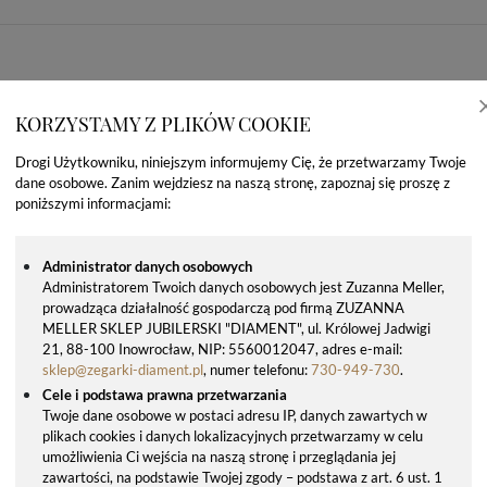
KORZYSTAMY Z PLIKÓW COOKIE
Drogi Użytkowniku, niniejszym informujemy Cię, że przetwarzamy Twoje
dane osobowe. Zanim wejdziesz na naszą stronę, zapoznaj się proszę z
poniższymi informacjami:
Administrator danych osobowych
Administratorem Twoich danych osobowych jest Zuzanna Meller,
prowadząca działalność gospodarczą pod firmą ZUZANNA
OSTATNIO OGLĄDANE PRODUKTY
MELLER SKLEP JUBILERSKI "DIAMENT", ul. Królowej Jadwigi
21, 88-100 Inowrocław, NIP: 5560012047, adres e-mail:
sklep@zegarki-diament.pl
, numer telefonu:
730-949-730
.
Cele i podstawa prawna przetwarzania
Twoje dane osobowe w postaci adresu IP, danych zawartych w
plikach cookies i danych lokalizacyjnych przetwarzamy w celu
umożliwienia Ci wejścia na naszą stronę i przeglądania jej
zawartości, na podstawie Twojej zgody – podstawa z art. 6 ust. 1