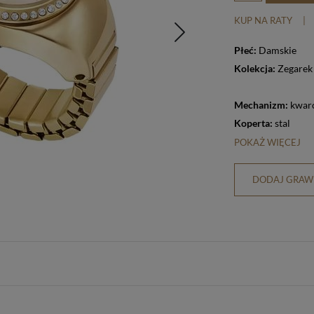
KUP NA RATY
|
Płeć:
Damskie
Kolekcja:
Zegarek
Mechanizm:
kwar
Koperta:
stal
POKAŻ WIĘCEJ
DODAJ GRAWE