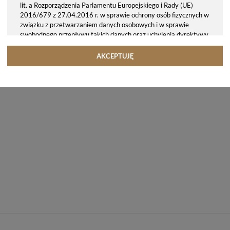
lit. a Rozporządzenia Parlamentu Europejskiego i Rady (UE)
2016/679 z 27.04.2016 r. w sprawie ochrony osób fizycznych w
związku z przetwarzaniem danych osobowych i w sprawie
swobodnego przepływu takich danych oraz uchylenia dyrektywy
95/46/WE (ogólne rozporządzenie o ochronie danych, tj. RODO).
Odbiorcy danych
AKCEPTUJĘ
Twoje dane osobowe możemy udostępniać hostingodawcy. Takie
podmioty przetwarzają dane na podstawie umowy z nami i tylko
zgodnie z naszymi poleceniami. Przekazujemy Twoje dane poza
teren Polski/UE/Europejskiego Obszaru Gospodarczego.
Okres przechowywania danych
Twoje dane przechowujemy do czasu posiadania udzielonej przez
Ciebie zgody.
Twoje prawa
Przysługuje Ci prawo dostępu do swoich danych oraz otrzymania
ich kopii, prawo do sprostowania (poprawiania) swoich danych,
prawo do usunięcia danych (jeżeli Twoim zdaniem nie ma
podstaw do tego, abyśmy przetwarzali Twoje dane, możesz
zażądać, abyśmy je usunęli), prawo do ograniczenia
przetwarzania danych (możesz zażądać, abyśmy ograniczyli
przetwarzanie Twoich danych osobowych wyłącznie do ich
przechowywania lub wykonywania uzgodnionych z Tobą działań,
jeżeli Twoim zdaniem mamy nieprawidłowe dane na Twój temat