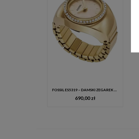
FOSSIL ES5319 – DAMSKI ZEGAREK PIERŚCIONEK W KOLORZE ZŁOTYM
690,00 zł