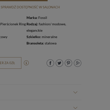
SPRAWDŹ DOSTĘPNOŚĆ W SALONACH
Marka:
Fossil
 Pierścionek Ring
Rodzaj:
fashion/ modowe
,
eleganckie
cowy
Szkiełko:
mineralne
Bransoleta:
stalowa
R ZA 0ZŁ