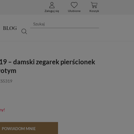
Zaloguj się
Ulubione
Koszyk
BLOG
19 – damski zegarek pierścionek
złotym
ES5319
ny!
POWIADOM MNIE