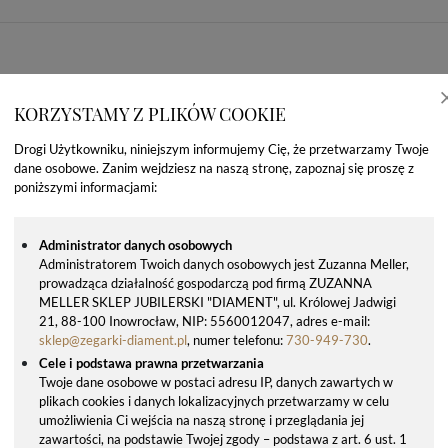
KORZYSTAMY Z PLIKÓW COOKIE
Drogi Użytkowniku, niniejszym informujemy Cię, że przetwarzamy Twoje
dane osobowe. Zanim wejdziesz na naszą stronę, zapoznaj się proszę z
poniższymi informacjami:
Administrator danych osobowych
Administratorem Twoich danych osobowych jest Zuzanna Meller,
prowadząca działalność gospodarczą pod firmą ZUZANNA
OSTATNIO OGLĄDANE PRODUKTY
MELLER SKLEP JUBILERSKI "DIAMENT", ul. Królowej Jadwigi
21, 88-100 Inowrocław, NIP: 5560012047, adres e-mail:
sklep@zegarki-diament.pl
, numer telefonu:
730-949-730
.
Cele i podstawa prawna przetwarzania
Twoje dane osobowe w postaci adresu IP, danych zawartych w
plikach cookies i danych lokalizacyjnych przetwarzamy w celu
umożliwienia Ci wejścia na naszą stronę i przeglądania jej
zawartości, na podstawie Twojej zgody – podstawa z art. 6 ust. 1