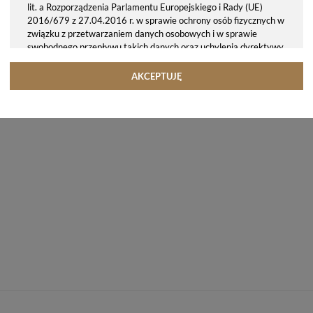
lit. a Rozporządzenia Parlamentu Europejskiego i Rady (UE)
2016/679 z 27.04.2016 r. w sprawie ochrony osób fizycznych w
związku z przetwarzaniem danych osobowych i w sprawie
swobodnego przepływu takich danych oraz uchylenia dyrektywy
95/46/WE (ogólne rozporządzenie o ochronie danych, tj. RODO).
Odbiorcy danych
AKCEPTUJĘ
Twoje dane osobowe możemy udostępniać hostingodawcy. Takie
podmioty przetwarzają dane na podstawie umowy z nami i tylko
zgodnie z naszymi poleceniami. Przekazujemy Twoje dane poza
teren Polski/UE/Europejskiego Obszaru Gospodarczego.
Okres przechowywania danych
Twoje dane przechowujemy do czasu posiadania udzielonej przez
Ciebie zgody.
Twoje prawa
Przysługuje Ci prawo dostępu do swoich danych oraz otrzymania
ich kopii, prawo do sprostowania (poprawiania) swoich danych,
prawo do usunięcia danych (jeżeli Twoim zdaniem nie ma
podstaw do tego, abyśmy przetwarzali Twoje dane, możesz
zażądać, abyśmy je usunęli), prawo do ograniczenia
przetwarzania danych (możesz zażądać, abyśmy ograniczyli
przetwarzanie Twoich danych osobowych wyłącznie do ich
przechowywania lub wykonywania uzgodnionych z Tobą działań,
jeżeli Twoim zdaniem mamy nieprawidłowe dane na Twój temat