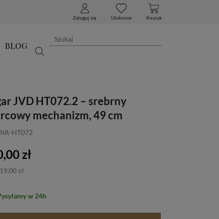
Zaloguj się
Ulubione
Koszyk
BLOG
gar JVD HT072.2 – srebrny
arcowy mechanizm, 49 cm
 DIA-HT072
,00 zł
19,00 zł
Wysyłamy w 24h