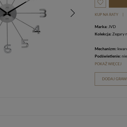
KUP NA RATY
|
Marka:
JVD
Kolekcja:
Zegary 
Mechanizm:
kwar
Podświetlenie:
nie
POKAŻ WIĘCEJ
DODAJ GRAWE