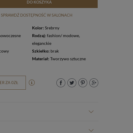
DO KOSZYKA
SPRAWDŹ DOSTĘPNOŚĆ W SALONACH
Kolor:
Srebrny
nowoczesne
Rodzaj:
fashion/ modowe
,
eleganckie
cowy
Szkiełko:
brak
Materiał:
Tworzywo sztuczne
R ZA 0ZŁ