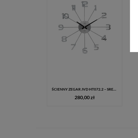
ŚCIENNY ZEGAR JVD HT072.2 – SREBRNY DESIGN, KWARCOWY MECHANIZM, 49 CM
280,00 zł