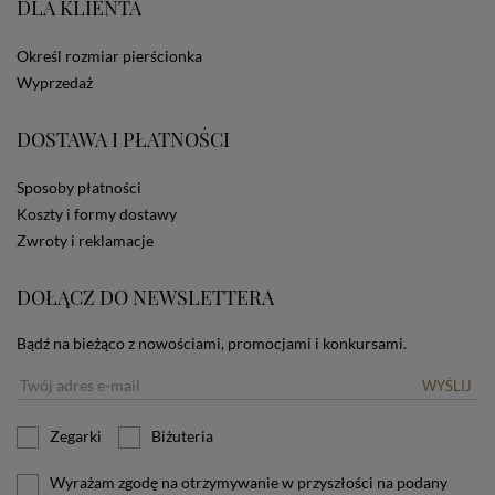
DLA KLIENTA
ze Sklepu bez zmiany ustawień w przeglądarce
dotyczących cookies oznacza, że będą one
zamieszczane w urządzeniu końcowym każdego
Określ rozmiar pierścionka
użytkownika. Jeżeli użytkownik nie wyraża zgody na
Wyprzedaż
stosowanie plików cookies powinien zmienić
ustawienia swojej przeglądarki.
Tu znajduje się więcej
DOSTAWA I PŁATNOŚCI
informacji o plikach cookies.
Sposoby płatności
Koszty i formy dostawy
Zwroty i reklamacje
DOŁĄCZ DO NEWSLETTERA
Bądź na bieżąco z nowościami, promocjami i konkursami.
WYŚLIJ
Zegarki
Biżuteria
Wyrażam zgodę na otrzymywanie w przyszłości na podany