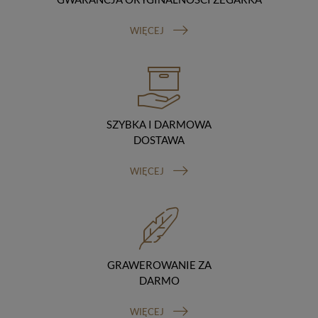
Odbiorcy danych
Twoje dane osobowe możemy udostępniać
WIĘCEJ
hostingodawcy. Takie podmioty przetwarzają dane na
podstawie umowy z nami i tylko zgodnie z naszymi
poleceniami. Przekazujemy Twoje dane poza teren
Polski/UE/Europejskiego Obszaru Gospodarczego.
Okres przechowywania danych
Twoje dane przechowujemy do czasu posiadania
udzielonej przez Ciebie zgody.
SZYBKA I DARMOWA
Twoje prawa
DOSTAWA
Przysługuje Ci prawo dostępu do swoich danych oraz
otrzymania ich kopii, prawo do sprostowania
WIĘCEJ
(poprawiania) swoich danych, prawo do usunięcia
danych (jeżeli Twoim zdaniem nie ma podstaw do tego,
abyśmy przetwarzali Twoje dane, możesz zażądać,
abyśmy je usunęli), prawo do ograniczenia
przetwarzania danych (możesz zażądać, abyśmy
ograniczyli przetwarzanie Twoich danych osobowych
wyłącznie do ich przechowywania lub wykonywania
GRAWEROWANIE ZA
uzgodnionych z Tobą działań, jeżeli Twoim zdaniem
DARMO
mamy nieprawidłowe dane na Twój temat lub
przetwarzamy je bezpodstawnie), prawo do wniesienia
WIĘCEJ
sprzeciwu wobec przetwarzania danych, prawo do