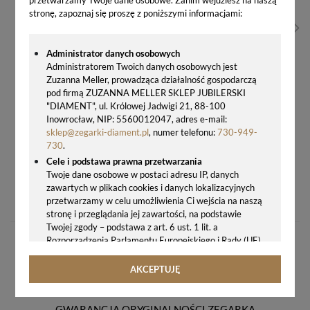
stronę, zapoznaj się proszę z poniższymi informacjami:
Administrator danych osobowych
Administratorem Twoich danych osobowych jest
Zuzanna Meller, prowadząca działalność gospodarczą
pod firmą ZUZANNA MELLER SKLEP JUBILERSKI
"DIAMENT", ul. Królowej Jadwigi 21, 88-100
Inowrocław, NIP: 5560012047, adres e-mail:
sklep@zegarki-diament.pl
, numer telefonu:
730-949-
730
.
Cele i podstawa prawna przetwarzania
Twoje dane osobowe w postaci adresu IP, danych
ZEGAREK DAMSKI BRUNO CALVANI BC90277 DARK CZARNY Z KRYSZTAŁAMI + GRAWER GRATIS
zawartych w plikach cookies i danych lokalizacyjnych
99,00 zł
przetwarzamy w celu umożliwienia Ci wejścia na naszą
stronę i przeglądania jej zawartości, na podstawie
Twojej zgody – podstawa z art. 6 ust. 1 lit. a
Rozporządzenia Parlamentu Europejskiego i Rady (UE)
2016/679 z 27.04.2016 r. w sprawie ochrony osób
fizycznych w związku z przetwarzaniem danych
AKCEPTUJĘ
osobowych i w sprawie swobodnego przepływu takich
danych oraz uchylenia dyrektywy 95/46/WE (ogólne
rozporządzenie o ochronie danych, tj. RODO).
GWARANCJA ORYGINALNOŚCI ZEGARKA