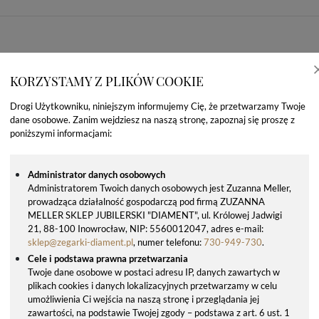
KORZYSTAMY Z PLIKÓW COOKIE
Drogi Użytkowniku, niniejszym informujemy Cię, że przetwarzamy Twoje
dane osobowe. Zanim wejdziesz na naszą stronę, zapoznaj się proszę z
poniższymi informacjami:
Administrator danych osobowych
Administratorem Twoich danych osobowych jest Zuzanna Meller,
prowadząca działalność gospodarczą pod firmą ZUZANNA
OSTATNIO OGLĄDANE PRODUKTY
MELLER SKLEP JUBILERSKI "DIAMENT", ul. Królowej Jadwigi
21, 88-100 Inowrocław, NIP: 5560012047, adres e-mail:
sklep@zegarki-diament.pl
, numer telefonu:
730-949-730
.
Cele i podstawa prawna przetwarzania
Twoje dane osobowe w postaci adresu IP, danych zawartych w
plikach cookies i danych lokalizacyjnych przetwarzamy w celu
umożliwienia Ci wejścia na naszą stronę i przeglądania jej
zawartości, na podstawie Twojej zgody – podstawa z art. 6 ust. 1