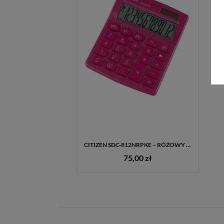
CITIZEN SDC-812NRPKE – RÓŻOWY KALKULATOR BIUROWY 12-CYFROWY
75,00 zł