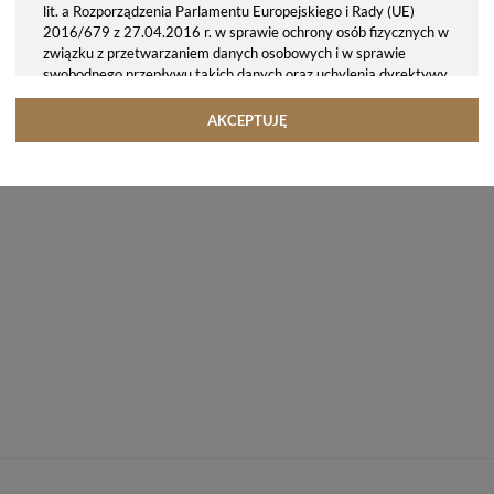
lit. a Rozporządzenia Parlamentu Europejskiego i Rady (UE)
2016/679 z 27.04.2016 r. w sprawie ochrony osób fizycznych w
związku z przetwarzaniem danych osobowych i w sprawie
swobodnego przepływu takich danych oraz uchylenia dyrektywy
95/46/WE (ogólne rozporządzenie o ochronie danych, tj. RODO).
Odbiorcy danych
AKCEPTUJĘ
Twoje dane osobowe możemy udostępniać hostingodawcy. Takie
podmioty przetwarzają dane na podstawie umowy z nami i tylko
zgodnie z naszymi poleceniami. Przekazujemy Twoje dane poza
teren Polski/UE/Europejskiego Obszaru Gospodarczego.
Okres przechowywania danych
Twoje dane przechowujemy do czasu posiadania udzielonej przez
Ciebie zgody.
Twoje prawa
Przysługuje Ci prawo dostępu do swoich danych oraz otrzymania
ich kopii, prawo do sprostowania (poprawiania) swoich danych,
prawo do usunięcia danych (jeżeli Twoim zdaniem nie ma
podstaw do tego, abyśmy przetwarzali Twoje dane, możesz
zażądać, abyśmy je usunęli), prawo do ograniczenia
przetwarzania danych (możesz zażądać, abyśmy ograniczyli
przetwarzanie Twoich danych osobowych wyłącznie do ich
przechowywania lub wykonywania uzgodnionych z Tobą działań,
jeżeli Twoim zdaniem mamy nieprawidłowe dane na Twój temat