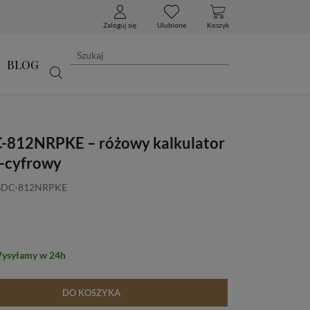
Zaloguj się
Ulubione
Koszyk
BLOG
C-812NRPKE – różowy kalkulator
-cyfrowy
 SDC-812NRPKE
Wysyłamy w 24h
DO KOSZYKA