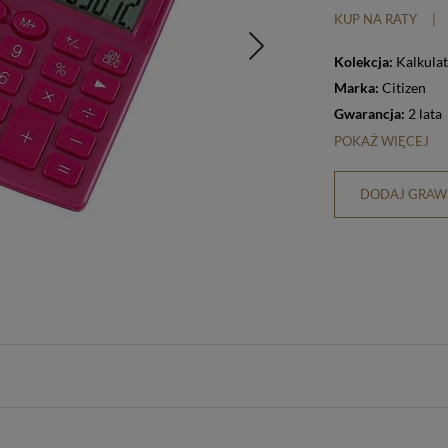
KUP NA RATY
|
Kolekcja:
Kalkula
Marka:
Citizen
Gwarancja:
2 lata
POKAŻ WIĘCEJ
DODAJ GRAWE