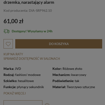
drzemka, narastający alarm
Kod producenta: DIA-SRP962.10
61,00 zł
Dostępny! Wysyłamy w 24h
DO KOSZYKA
KUP NA RATY
SPRAWDŹ DOSTĘPNOŚĆ W SALONACH
Marka:
JVD
Kolor:
Różowe złoto
Rodzaj:
fashion/ modowe
Mechanizm:
kwarcowy
Szkiełko:
hesalitowe
Podświetlenie:
tak
Funkcje:
płynący sekundnik
Materiał:
Tworzywo sztuczne
POKAŻ WIĘCEJ