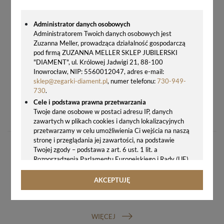
Administrator danych osobowych
Administratorem Twoich danych osobowych jest
Zuzanna Meller, prowadząca działalność gospodarczą
pod firmą ZUZANNA MELLER SKLEP JUBILERSKI
"DIAMENT", ul. Królowej Jadwigi 21, 88-100
Inowrocław, NIP: 5560012047, adres e-mail:
sklep@zegarki-diament.pl
, numer telefonu:
730-949-
730
.
Cele i podstawa prawna przetwarzania
CICHY BUDZIK JVD SRP962.10 RÓŻOWE ZŁOTO – LED, DRZEMKA, NARASTAJĄCY ALARM
Twoje dane osobowe w postaci adresu IP, danych
61,00 zł
zawartych w plikach cookies i danych lokalizacyjnych
przetwarzamy w celu umożliwienia Ci wejścia na naszą
stronę i przeglądania jej zawartości, na podstawie
Twojej zgody – podstawa z art. 6 ust. 1 lit. a
Rozporządzenia Parlamentu Europejskiego i Rady (UE)
2016/679 z 27.04.2016 r. w sprawie ochrony osób
fizycznych w związku z przetwarzaniem danych
AKCEPTUJĘ
osobowych i w sprawie swobodnego przepływu takich
GWARANCJA ORYGINALNOŚCI ZEGARKA
danych oraz uchylenia dyrektywy 95/46/WE (ogólne
rozporządzenie o ochronie danych, tj. RODO).
WIĘCEJ
Odbiorcy danych