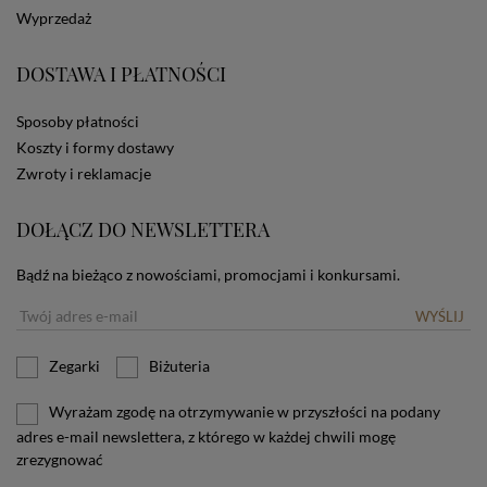
dotyczących cookies oznacza, że będą one
Wyprzedaż
zamieszczane w urządzeniu końcowym każdego
użytkownika. Jeżeli użytkownik nie wyraża zgody na
stosowanie plików cookies powinien zmienić
DOSTAWA I PŁATNOŚCI
ustawienia swojej przeglądarki.
Tu znajduje się więcej
informacji o plikach cookies.
Sposoby płatności
Koszty i formy dostawy
Zwroty i reklamacje
DOŁĄCZ DO NEWSLETTERA
Bądź na bieżąco z nowościami, promocjami i konkursami.
WYŚLIJ
Zegarki
Biżuteria
Wyrażam zgodę na otrzymywanie w przyszłości na podany
adres e-mail newslettera, z którego w każdej chwili mogę
zrezygnować