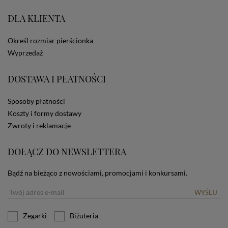
portale społecznościowe, np. Facebook). Korzystanie
ze Sklepu bez zmiany ustawień w przeglądarce
DLA KLIENTA
dotyczących cookies oznacza, że będą one
zamieszczane w urządzeniu końcowym każdego
Określ rozmiar pierścionka
użytkownika. Jeżeli użytkownik nie wyraża zgody na
stosowanie plików cookies powinien zmienić
Wyprzedaż
ustawienia swojej przeglądarki.
Tu znajduje się więcej
informacji o plikach cookies.
DOSTAWA I PŁATNOŚCI
Sposoby płatności
Koszty i formy dostawy
Zwroty i reklamacje
DOŁĄCZ DO NEWSLETTERA
Bądź na bieżąco z nowościami, promocjami i konkursami.
WYŚLIJ
Zegarki
Biżuteria