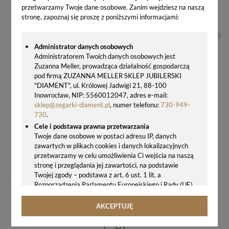
przetwarzamy Twoje dane osobowe. Zanim wejdziesz na naszą
stronę, zapoznaj się proszę z poniższymi informacjami:
Administrator danych osobowych
Administratorem Twoich danych osobowych jest
Zuzanna Meller, prowadząca działalność gospodarczą
pod firmą ZUZANNA MELLER SKLEP JUBILERSKI
"DIAMENT", ul. Królowej Jadwigi 21, 88-100
Inowrocław, NIP: 5560012047, adres e-mail:
sklep@zegarki-diament.pl
, numer telefonu:
730-949-
730
.
Cele i podstawa prawna przetwarzania
Twoje dane osobowe w postaci adresu IP, danych
zawartych w plikach cookies i danych lokalizacyjnych
CALVIN KLEIN KAG231CX – DAMSKI ZEGAREK NA SKÓRZANYM PASKU, MINIMALISTYCZNY DESIGN, SZWAJCARSKI MECHANIZM
przetwarzamy w celu umożliwienia Ci wejścia na naszą
545,00 zł
stronę i przeglądania jej zawartości, na podstawie
Twojej zgody – podstawa z art. 6 ust. 1 lit. a
Rozporządzenia Parlamentu Europejskiego i Rady (UE)
2016/679 z 27.04.2016 r. w sprawie ochrony osób
fizycznych w związku z przetwarzaniem danych
AKCEPTUJĘ
osobowych i w sprawie swobodnego przepływu takich
danych oraz uchylenia dyrektywy 95/46/WE (ogólne