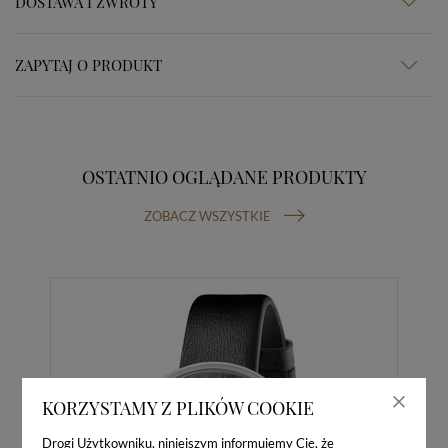
DOSTAWA I ZWROTY
ZAPYTAJ O PRODUKT
OSTATNIO OGLĄDANE PRODUKTY
ZOBACZ WSZYSTKIE
KORZYSTAMY Z PLIKÓW COOKIE
Drogi Użytkowniku, niniejszym informujemy Cię, że