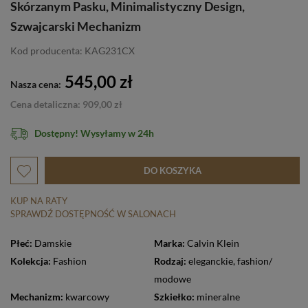
Skórzanym Pasku, Minimalistyczny Design,
Szwajcarski Mechanizm
Kod producenta: KAG231CX
545,00 zł
Nasza cena:
Cena detaliczna: 909,00 zł
Dostępny! Wysyłamy w 24h
DO KOSZYKA
KUP NA RATY
SPRAWDŹ DOSTĘPNOŚĆ W SALONACH
Płeć:
Damskie
Marka:
Calvin Klein
Kolekcja:
Fashion
Rodzaj:
eleganckie
,
fashion/
modowe
Mechanizm:
kwarcowy
Szkiełko:
mineralne