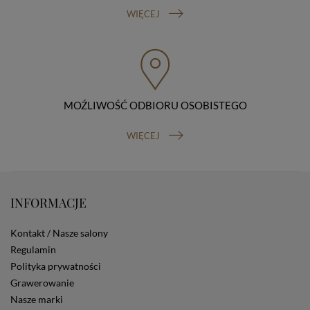
sprzeciwu wobec przetwarzania danych, prawo do
WIĘCEJ
przenoszenia danych, prawo do wniesienia skargi do
organu nadzorczego (Prezesa Urzędu Ochrony Danych
Osobowych, ul. Stawki 2, 00-193 Warszawa) oraz
prawo do cofnięcia zgody na przetwarzanie danych
osobowych (masz prawo cofnięcia zgody na
przetwarzanie danych w dowolnym momencie;
cofnięcie zgody nie ma wpływu na zgodność z prawem
MOŹLIWOŚĆ ODBIORU OSOBISTEGO
przetwarzania, którego dokonano na podstawie Twojej
zgody przed jej cofnięciem). W celu wykonania swoich
WIĘCEJ
praw skieruj do nas odpowiednie żądanie.
Informacja o dobrowolności podania danych
Podanie przez Ciebie danych jest dobrowolne. Jeżeli
nie podasz danych, nie będziesz mógł przeglądać
zawartości naszej strony
INFORMACJE
Zautomatyzowane podejmowanie decyzji
Na stronie Sklepu są wykorzystywane pliki cookies.
Kontakt / Nasze salony
Stosowane są one w celach zapewnienia maksymalnej
wygody wszystkich użytkowników (w tym Kupujących)
Regulamin
przy korzystaniu ze Sklepu (zapamiętywanie
Polityka prywatności
preferencji i ustawień na stronie, zbieranie
Grawerowanie
anonimowych danych dla celów reklamowych i
Nasze marki
statystycznych, także przez inne portale, w tym