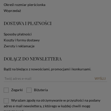
dotyczących cookies oznacza, że będą one
Określ rozmiar pierścionka
zamieszczane w urządzeniu końcowym każdego
Wyprzedaż
użytkownika. Jeżeli użytkownik nie wyraża zgody na
stosowanie plików cookies powinien zmienić
ustawienia swojej przeglądarki.
Tu znajduje się więcej
DOSTAWA I PŁATNOŚCI
informacji o plikach cookies.
Sposoby płatności
Koszty i formy dostawy
Zwroty i reklamacje
DOŁĄCZ DO NEWSLETTERA
Bądź na bieżąco z nowościami, promocjami i konkursami.
WYŚLIJ
Zegarki
Biżuteria
Wyrażam zgodę na otrzymywanie w przyszłości na podany
adres e-mail newslettera, z którego w każdej chwili mogę