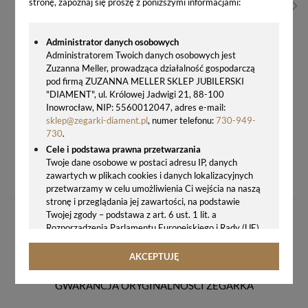
stronę, zapoznaj się proszę z poniższymi informacjami:
Administrator danych osobowych
Administratorem Twoich danych osobowych jest
Zuzanna Meller, prowadząca działalność gospodarczą
pod firmą ZUZANNA MELLER SKLEP JUBILERSKI
"DIAMENT", ul. Królowej Jadwigi 21, 88-100
Inowrocław, NIP: 5560012047, adres e-mail:
sklep@zegarki-diament.pl
, numer telefonu:
730-949-
730
.
Cele i podstawa prawna przetwarzania
BUDZIK W KSZTAŁCIE PIŁKI JVD BIAŁA PIŁKA SR819 – CICHY, KWARCOWY, DLA DZIECI
Twoje dane osobowe w postaci adresu IP, danych
zawartych w plikach cookies i danych lokalizacyjnych
57,00 zł
przetwarzamy w celu umożliwienia Ci wejścia na naszą
stronę i przeglądania jej zawartości, na podstawie
Twojej zgody – podstawa z art. 6 ust. 1 lit. a
Rozporządzenia Parlamentu Europejskiego i Rady (UE)
2016/679 z 27.04.2016 r. w sprawie ochrony osób
fizycznych w związku z przetwarzaniem danych
AKCEPTUJĘ
osobowych i w sprawie swobodnego przepływu takich
danych oraz uchylenia dyrektywy 95/46/WE (ogólne
GWARANCJA ORYGINALNOŚCI ZEGARKA
rozporządzenie o ochronie danych, tj. RODO).