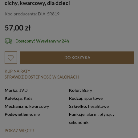
cichy, kwarcowy, dla dzieci
Kod producenta: DIA-SR819
57,00 zł
Dostępny! Wysyłamy w 24h
DO KOSZYKA
KUP NA RATY
SPRAWDŹ DOSTĘPNOŚĆ W SALONACH
Marka:
JVD
Kolor:
Biały
Kolekcja:
Kids
Rodzaj:
sportowe
Mechanizm:
kwarcowy
Szkiełko:
hesalitowe
Podświetlenie:
nie
Funkcje:
alarm
,
płynący
sekundnik
POKAŻ WIĘCEJ