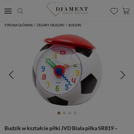
STRONA GŁÓWNA
/
ZEGARY I BUDZIKI
/
BUDZIKI
Budzik w kształcie piłki JVD Biała piłka SR819 –