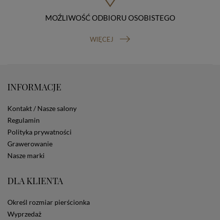
Osobowych, ul. Stawki 2, 00-193 Warszawa) oraz
prawo do cofnięcia zgody na przetwarzanie danych
MOŹLIWOŚĆ ODBIORU OSOBISTEGO
osobowych (masz prawo cofnięcia zgody na
przetwarzanie danych w dowolnym momencie;
WIĘCEJ
cofnięcie zgody nie ma wpływu na zgodność z prawem
przetwarzania, którego dokonano na podstawie Twojej
zgody przed jej cofnięciem). W celu wykonania swoich
praw skieruj do nas odpowiednie żądanie.
Informacja o dobrowolności podania danych
INFORMACJE
Podanie przez Ciebie danych jest dobrowolne. Jeżeli
nie podasz danych, nie będziesz mógł przeglądać
Kontakt / Nasze salony
zawartości naszej strony
Regulamin
Zautomatyzowane podejmowanie decyzji
Na stronie Sklepu są wykorzystywane pliki cookies.
Polityka prywatności
Stosowane są one w celach zapewnienia maksymalnej
Grawerowanie
wygody wszystkich użytkowników (w tym Kupujących)
Nasze marki
przy korzystaniu ze Sklepu (zapamiętywanie
preferencji i ustawień na stronie, zbieranie
anonimowych danych dla celów reklamowych i
DLA KLIENTA
statystycznych, także przez inne portale, w tym
portale społecznościowe, np. Facebook). Korzystanie
Określ rozmiar pierścionka
ze Sklepu bez zmiany ustawień w przeglądarce
dotyczących cookies oznacza, że będą one
Wyprzedaż