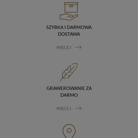
hostingodawcy. Takie podmioty przetwarzają dane na
podstawie umowy z nami i tylko zgodnie z naszymi
poleceniami. Przekazujemy Twoje dane poza teren
Polski/UE/Europejskiego Obszaru Gospodarczego.
SZYBKA I DARMOWA
Okres przechowywania danych
DOSTAWA
Twoje dane przechowujemy do czasu posiadania
udzielonej przez Ciebie zgody.
Twoje prawa
WIĘCEJ
Przysługuje Ci prawo dostępu do swoich danych oraz
otrzymania ich kopii, prawo do sprostowania
(poprawiania) swoich danych, prawo do usunięcia
danych (jeżeli Twoim zdaniem nie ma podstaw do tego,
abyśmy przetwarzali Twoje dane, możesz zażądać,
abyśmy je usunęli), prawo do ograniczenia
przetwarzania danych (możesz zażądać, abyśmy
GRAWEROWANIE ZA
ograniczyli przetwarzanie Twoich danych osobowych
DARMO
wyłącznie do ich przechowywania lub wykonywania
uzgodnionych z Tobą działań, jeżeli Twoim zdaniem
WIĘCEJ
mamy nieprawidłowe dane na Twój temat lub
przetwarzamy je bezpodstawnie), prawo do wniesienia
sprzeciwu wobec przetwarzania danych, prawo do
przenoszenia danych, prawo do wniesienia skargi do
organu nadzorczego (Prezesa Urzędu Ochrony Danych