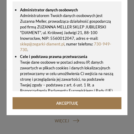
Administrator danych osobowych
Administratorem Twoich danych osobowych jest
Zuzanna Meller, prowadząca działalność gospodarczą
pod firmą ZUZANNA MELLER SKLEP JUBILERSKI
"DIAMENT", ul. Królowej Jadwigi 21, 88-100
Inowrocław, NIP: 5560012047, adres e-mail:
sklep@zegarki-diament.pl
, numer telefonu:
730-949-
730
.
BUDZIK NA BATERIĘ ZIELONY, ALARM JVD DIA-SR309.5
Cele i podstawa prawna przetwarzania
66,00 zł
Twoje dane osobowe w postaci adresu IP, danych
zawartych w plikach cookies i danych lokalizacyjnych
przetwarzamy w celu umożliwienia Ci wejścia na naszą
stronę i przeglądania jej zawartości, na podstawie
Twojej zgody – podstawa z art. 6 ust. 1 lit. a
Rozporządzenia Parlamentu Europejskiego i Rady (UE)
2016/679 z 27.04.2016 r. w sprawie ochrony osób
fizycznych w związku z przetwarzaniem danych
AKCEPTUJĘ
GWARANCJA ORYGINALNOŚCI ZEGARKA
osobowych i w sprawie swobodnego przepływu takich
danych oraz uchylenia dyrektywy 95/46/WE (ogólne
rozporządzenie o ochronie danych, tj. RODO).
WIĘCEJ
Odbiorcy danych
Twoje dane osobowe możemy udostępniać