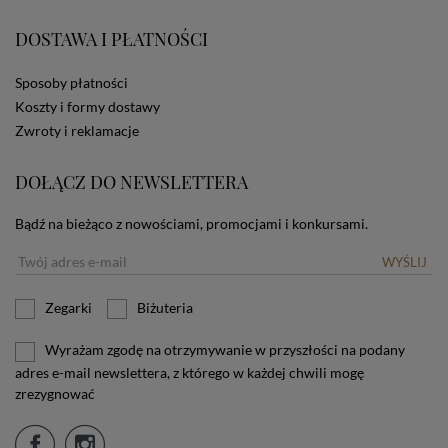
zamieszczane w urządzeniu końcowym każdego
użytkownika. Jeżeli użytkownik nie wyraża zgody na
DOSTAWA I PŁATNOŚCI
stosowanie plików cookies powinien zmienić
ustawienia swojej przeglądarki.
Tu znajduje się więcej
informacji o plikach cookies.
Sposoby płatności
Koszty i formy dostawy
Zwroty i reklamacje
DOŁĄCZ DO NEWSLETTERA
Bądź na bieżąco z nowościami, promocjami i konkursami.
WYŚLIJ
Zegarki
Biżuteria
Wyrażam zgodę na otrzymywanie w przyszłości na podany
adres e-mail newslettera, z którego w każdej chwili mogę
zrezygnować