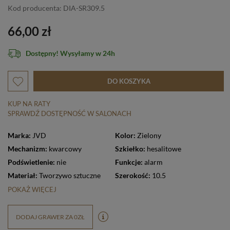
Kod producenta: DIA-SR309.5
66,00 zł
Dostępny! Wysyłamy w 24h
DO KOSZYKA
KUP NA RATY
SPRAWDŹ DOSTĘPNOŚĆ W SALONACH
Marka:
JVD
Kolor:
Zielony
Mechanizm:
kwarcowy
Szkiełko:
hesalitowe
Podświetlenie:
nie
Funkcje:
alarm
Materiał:
Tworzywo sztuczne
Szerokość:
10.5
POKAŻ WIĘCEJ
DODAJ GRAWER ZA 0ZŁ