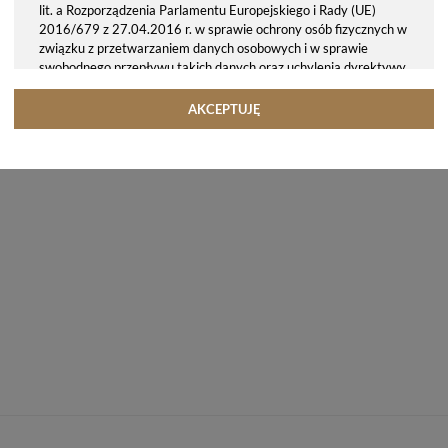
lit. a Rozporządzenia Parlamentu Europejskiego i Rady (UE)
2016/679 z 27.04.2016 r. w sprawie ochrony osób fizycznych w
związku z przetwarzaniem danych osobowych i w sprawie
swobodnego przepływu takich danych oraz uchylenia dyrektywy
95/46/WE (ogólne rozporządzenie o ochronie danych, tj. RODO).
Odbiorcy danych
AKCEPTUJĘ
Twoje dane osobowe możemy udostępniać hostingodawcy. Takie
podmioty przetwarzają dane na podstawie umowy z nami i tylko
zgodnie z naszymi poleceniami. Przekazujemy Twoje dane poza
teren Polski/UE/Europejskiego Obszaru Gospodarczego.
Okres przechowywania danych
Twoje dane przechowujemy do czasu posiadania udzielonej przez
Ciebie zgody.
Twoje prawa
Przysługuje Ci prawo dostępu do swoich danych oraz otrzymania
ich kopii, prawo do sprostowania (poprawiania) swoich danych,
prawo do usunięcia danych (jeżeli Twoim zdaniem nie ma
podstaw do tego, abyśmy przetwarzali Twoje dane, możesz
zażądać, abyśmy je usunęli), prawo do ograniczenia
przetwarzania danych (możesz zażądać, abyśmy ograniczyli
przetwarzanie Twoich danych osobowych wyłącznie do ich
przechowywania lub wykonywania uzgodnionych z Tobą działań,
jeżeli Twoim zdaniem mamy nieprawidłowe dane na Twój temat