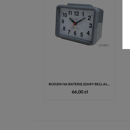
BUDZIK NA BATERIĘ SZARY BELL ALARM SR307.4
66,00 zł