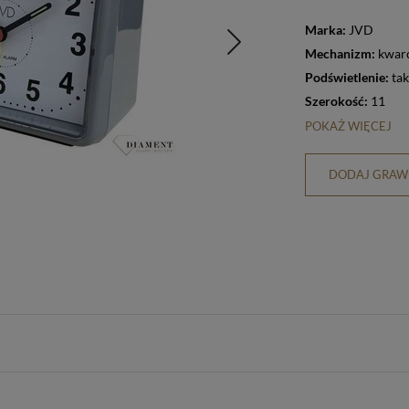
Marka:
JVD
Mechanizm:
kwar
Podświetlenie:
tak
Szerokość:
11
POKAŻ WIĘCEJ
DODAJ GRAWE