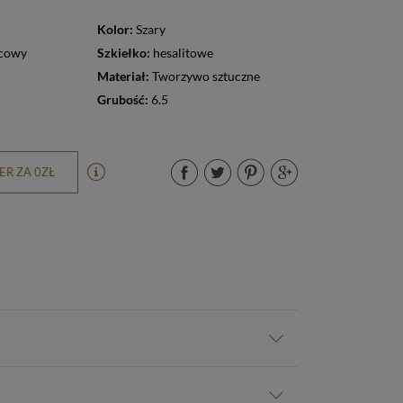
Kolor:
Szary
cowy
Szkiełko:
hesalitowe
Materiał:
Tworzywo sztuczne
Grubość:
6.5
R ZA 0ZŁ