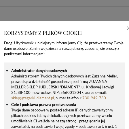
KORZYSTAMY Z PLIKÓW COOKIE
Drogi Użytkowniku, niniejszym informujemy Cię, że przetwarzamy Twoje
dane osobowe. Zanim wejdziesz na naszą stronę, zapoznaj się proszę z
poniższymi informacjami:
Administrator danych osobowych
Administratorem Twoich danych osobowych jest Zuzanna Meller,
prowadząca działalność gospodarczą pod firmą ZUZANNA
OSTATNIO OGLĄDANE PRODUKTY
MELLER SKLEP JUBILERSKI "DIAMENT", ul. Królowej Jadwigi
21, 88-100 Inowrocław, NIP: 5560012047, adres e-mail:
sklep@zegarki-diament.pl
, numer telefonu:
730-949-730
.
Cele i podstawa prawna przetwarzania
Twoje dane osobowe w postaci adresu IP, danych zawartych w
plikach cookies i danych lokalizacyjnych przetwarzamy w celu
umożliwienia Ci wejścia na naszą stronę i przeglądania jej
zawartości, na podstawie Twojej zgody – podstawa z art. 6 ust. 1