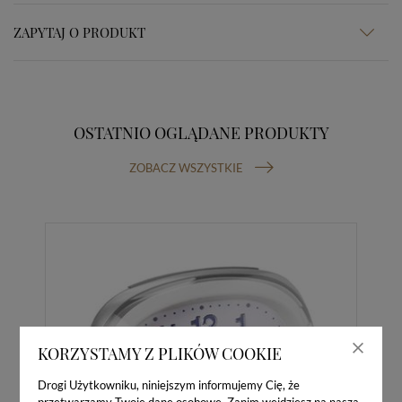
ZAPYTAJ O PRODUKT
OSTATNIO OGLĄDANE PRODUKTY
ZOBACZ WSZYSTKIE
KORZYSTAMY Z PLIKÓW COOKIE
Drogi Użytkowniku, niniejszym informujemy Cię, że
przetwarzamy Twoje dane osobowe. Zanim wejdziesz na naszą