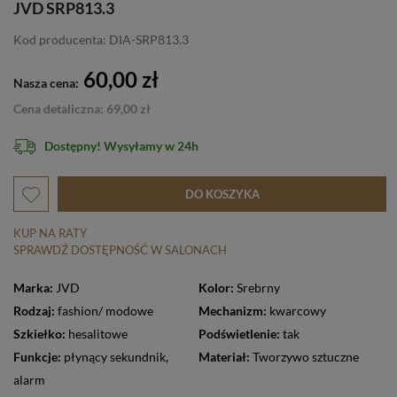
JVD SRP813.3
Kod producenta: DIA-SRP813.3
60,00 zł
Nasza cena:
Cena detaliczna: 69,00 zł
Dostępny! Wysyłamy w 24h
DO KOSZYKA
KUP NA RATY
SPRAWDŹ DOSTĘPNOŚĆ W SALONACH
Marka:
JVD
Kolor:
Srebrny
Rodzaj:
fashion/ modowe
Mechanizm:
kwarcowy
Szkiełko:
hesalitowe
Podświetlenie:
tak
Funkcje:
płynący sekundnik
,
Materiał:
Tworzywo sztuczne
alarm