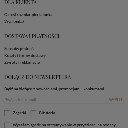
DLA KLIENTA
ze Sklepu bez zmiany ustawień w przeglądarce
dotyczących cookies oznacza, że będą one
zamieszczane w urządzeniu końcowym każdego
Określ rozmiar pierścionka
użytkownika. Jeżeli użytkownik nie wyraża zgody na
Wyprzedaż
stosowanie plików cookies powinien zmienić
ustawienia swojej przeglądarki.
Tu znajduje się więcej
DOSTAWA I PŁATNOŚCI
informacji o plikach cookies.
Sposoby płatności
Koszty i formy dostawy
Zwroty i reklamacje
DOŁĄCZ DO NEWSLETTERA
Bądź na bieżąco z nowościami, promocjami i konkursami.
WYŚLIJ
Zegarki
Biżuteria
Wyrażam zgodę na otrzymywanie w przyszłości na podany