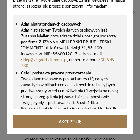
stronę, zapoznaj się proszę z poniższymi informacjami:
Administrator danych osobowych
Administratorem Twoich danych osobowych jest
Zuzanna Meller, prowadząca działalność gospodarczą
pod firmą ZUZANNA MELLER SKLEP JUBILERSKI
"DIAMENT", ul. Królowej Jadwigi 21, 88-100
Inowrocław, NIP: 5560012047, adres e-mail:
sklep@zegarki-diament.pl
, numer telefonu:
730-949-
730
.
Cele i podstawa prawna przetwarzania
Twoje dane osobowe w postaci adresu IP, danych
BUDZIK NA BATERIĘ SREBRNY, ALARM, PŁYNĄCY SEKUNDNIK JVD SRP813.3
zawartych w plikach cookies i danych lokalizacyjnych
60,00 zł
przetwarzamy w celu umożliwienia Ci wejścia na naszą
stronę i przeglądania jej zawartości, na podstawie
Twojej zgody – podstawa z art. 6 ust. 1 lit. a
Rozporządzenia Parlamentu Europejskiego i Rady (UE)
2016/679 z 27.04.2016 r. w sprawie ochrony osób
fizycznych w związku z przetwarzaniem danych
AKCEPTUJĘ
osobowych i w sprawie swobodnego przepływu takich
danych oraz uchylenia dyrektywy 95/46/WE (ogólne
rozporządzenie o ochronie danych, tj. RODO).
GWARANCJA ORYGINALNOŚCI ZEGARKA