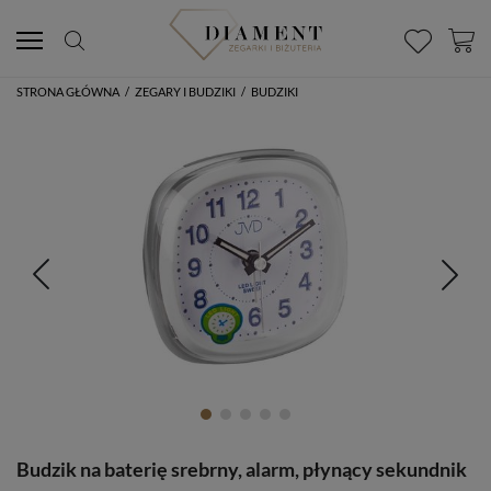
STRONA GŁÓWNA
/
ZEGARY I BUDZIKI
/
BUDZIKI
Budzik na baterię srebrny, alarm, płynący sekundnik