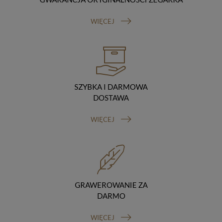
Odbiorcy danych
Twoje dane osobowe możemy udostępniać
WIĘCEJ
hostingodawcy. Takie podmioty przetwarzają dane na
podstawie umowy z nami i tylko zgodnie z naszymi
poleceniami. Przekazujemy Twoje dane poza teren
Polski/UE/Europejskiego Obszaru Gospodarczego.
Okres przechowywania danych
Twoje dane przechowujemy do czasu posiadania
udzielonej przez Ciebie zgody.
SZYBKA I DARMOWA
Twoje prawa
DOSTAWA
Przysługuje Ci prawo dostępu do swoich danych oraz
otrzymania ich kopii, prawo do sprostowania
WIĘCEJ
(poprawiania) swoich danych, prawo do usunięcia
danych (jeżeli Twoim zdaniem nie ma podstaw do tego,
abyśmy przetwarzali Twoje dane, możesz zażądać,
abyśmy je usunęli), prawo do ograniczenia
przetwarzania danych (możesz zażądać, abyśmy
ograniczyli przetwarzanie Twoich danych osobowych
wyłącznie do ich przechowywania lub wykonywania
GRAWEROWANIE ZA
uzgodnionych z Tobą działań, jeżeli Twoim zdaniem
DARMO
mamy nieprawidłowe dane na Twój temat lub
przetwarzamy je bezpodstawnie), prawo do wniesienia
WIĘCEJ
sprzeciwu wobec przetwarzania danych, prawo do