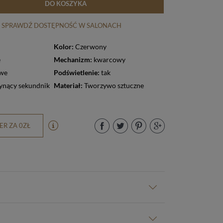
DO KOSZYKA
SPRAWDŹ DOSTĘPNOŚĆ W SALONACH
Kolor:
Czerwony
e
Mechanizm:
kwarcowy
owe
Podświetlenie:
tak
ynący sekundnik
Materiał:
Tworzywo sztuczne
R ZA 0ZŁ