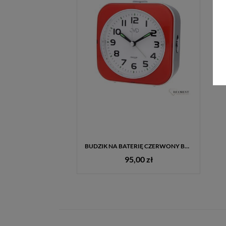
BUDZIK NA BATERIĘ CZERWONY BELL ALARM JVD SRP801.3
95,00 zł