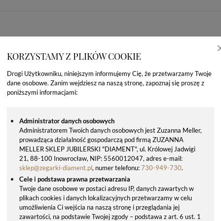
KORZYSTAMY Z PLIKÓW COOKIE
Drogi Użytkowniku, niniejszym informujemy Cię, że przetwarzamy Twoje
dane osobowe. Zanim wejdziesz na naszą stronę, zapoznaj się proszę z
poniższymi informacjami:
Administrator danych osobowych
Administratorem Twoich danych osobowych jest Zuzanna Meller,
prowadząca działalność gospodarczą pod firmą ZUZANNA
OSTATNIO OGLĄDANE PRODUKTY
MELLER SKLEP JUBILERSKI "DIAMENT", ul. Królowej Jadwigi
21, 88-100 Inowrocław, NIP: 5560012047, adres e-mail:
sklep@zegarki-diament.pl
, numer telefonu:
730-949-730
.
Cele i podstawa prawna przetwarzania
Twoje dane osobowe w postaci adresu IP, danych zawartych w
plikach cookies i danych lokalizacyjnych przetwarzamy w celu
umożliwienia Ci wejścia na naszą stronę i przeglądania jej
zawartości, na podstawie Twojej zgody – podstawa z art. 6 ust. 1