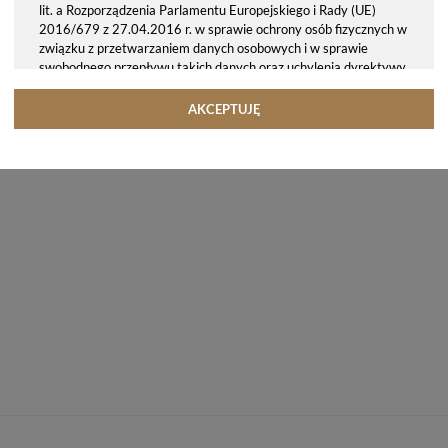
lit. a Rozporządzenia Parlamentu Europejskiego i Rady (UE)
2016/679 z 27.04.2016 r. w sprawie ochrony osób fizycznych w
związku z przetwarzaniem danych osobowych i w sprawie
swobodnego przepływu takich danych oraz uchylenia dyrektywy
95/46/WE (ogólne rozporządzenie o ochronie danych, tj. RODO).
Odbiorcy danych
AKCEPTUJĘ
Twoje dane osobowe możemy udostępniać hostingodawcy. Takie
podmioty przetwarzają dane na podstawie umowy z nami i tylko
zgodnie z naszymi poleceniami. Przekazujemy Twoje dane poza
teren Polski/UE/Europejskiego Obszaru Gospodarczego.
Okres przechowywania danych
Twoje dane przechowujemy do czasu posiadania udzielonej przez
Ciebie zgody.
Twoje prawa
Przysługuje Ci prawo dostępu do swoich danych oraz otrzymania
ich kopii, prawo do sprostowania (poprawiania) swoich danych,
prawo do usunięcia danych (jeżeli Twoim zdaniem nie ma
podstaw do tego, abyśmy przetwarzali Twoje dane, możesz
zażądać, abyśmy je usunęli), prawo do ograniczenia
przetwarzania danych (możesz zażądać, abyśmy ograniczyli
przetwarzanie Twoich danych osobowych wyłącznie do ich
przechowywania lub wykonywania uzgodnionych z Tobą działań,
jeżeli Twoim zdaniem mamy nieprawidłowe dane na Twój temat