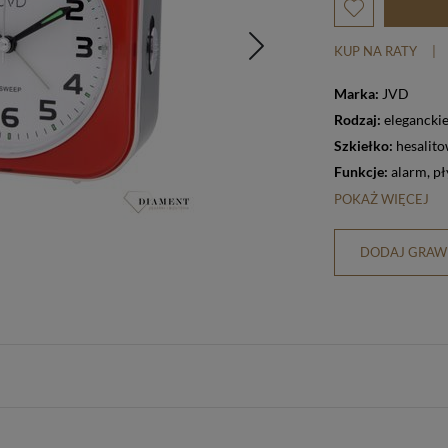
KUP NA RATY
|
Marka:
JVD
Rodzaj:
elegancki
Szkiełko:
hesalit
Funkcje:
alarm
,
pł
POKAŻ WIĘCEJ
DODAJ GRAWE