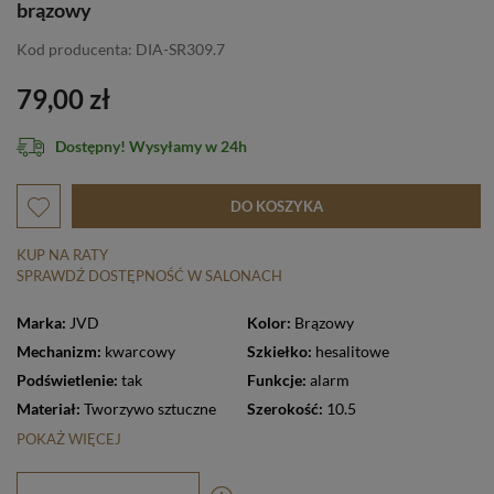
brązowy
Kod producenta: DIA-SR309.7
79,00 zł
Dostępny! Wysyłamy w 24h
DO KOSZYKA
KUP NA RATY
SPRAWDŹ DOSTĘPNOŚĆ W SALONACH
Marka:
JVD
Kolor:
Brązowy
Mechanizm:
kwarcowy
Szkiełko:
hesalitowe
Podświetlenie:
tak
Funkcje:
alarm
Materiał:
Tworzywo sztuczne
Szerokość:
10.5
POKAŻ WIĘCEJ