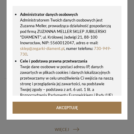
Administrator danych osobowych
Administratorem Twoich danych osobowych jest
Zuzanna Meller, prowadząca działalność gospodarczą
pod firmą ZUZANNA MELLER SKLEP JUBILERSKI
"DIAMENT", ul. Królowej Jadwigi 21, 88-100
Inowrocław, NIP: 5560012047, adres e-mail:
sklep@zegarki-diament.pl
, numer telefonu:
730-949-
730
.
Cele i podstawa prawna przetwarzania
BUDZIK NA BATERIĘ ALA DREWNO, ALARM JVD SR309.4 BRĄZOWY
Twoje dane osobowe w postaci adresu IP, danych
79,00 zł
zawartych w plikach cookies i danych lokalizacyjnych
przetwarzamy w celu umożliwienia Ci wejścia na naszą
stronę i przeglądania jej zawartości, na podstawie
Twojej zgody – podstawa z art. 6 ust. 1 lit. a
Rozporządzenia Parlamentu Europejskiego i Rady (UE)
2016/679 z 27.04.2016 r. w sprawie ochrony osób
fizycznych w związku z przetwarzaniem danych
AKCEPTUJĘ
osobowych i w sprawie swobodnego przepływu takich
GWARANCJA ORYGINALNOŚCI ZEGARKA
danych oraz uchylenia dyrektywy 95/46/WE (ogólne
rozporządzenie o ochronie danych, tj. RODO).
WIĘCEJ
Odbiorcy danych