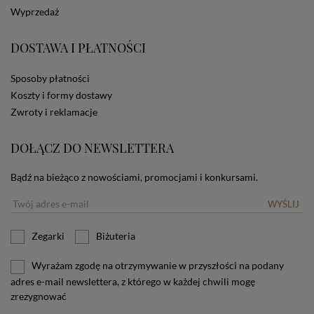
dotyczących cookies oznacza, że będą one
Wyprzedaż
zamieszczane w urządzeniu końcowym każdego
użytkownika. Jeżeli użytkownik nie wyraża zgody na
stosowanie plików cookies powinien zmienić
DOSTAWA I PŁATNOŚCI
ustawienia swojej przeglądarki.
Tu znajduje się więcej
informacji o plikach cookies.
Sposoby płatności
Koszty i formy dostawy
Zwroty i reklamacje
DOŁĄCZ DO NEWSLETTERA
Bądź na bieżąco z nowościami, promocjami i konkursami.
WYŚLIJ
Zegarki
Biżuteria
Wyrażam zgodę na otrzymywanie w przyszłości na podany
adres e-mail newslettera, z którego w każdej chwili mogę
zrezygnować