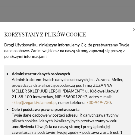
KORZYSTAMY Z PLIKÓW COOKIE
Drogi Użytkowniku, niniejszym informujemy Cię, że przetwarzamy Twoje
dane osobowe. Zanim wejdziesz na naszą stronę, zapoznaj się proszę z
poniższymi informacjami:
Administrator danych osobowych
Administratorem Twoich danych osobowych jest Zuzanna Meller,
prowadząca działalność gospodarczą pod firmą ZUZANNA
OSTATNIO OGLĄDANE PRODUKTY
MELLER SKLEP JUBILERSKI "DIAMENT", ul. Królowej Jadwigi
21, 88-100 Inowrocław, NIP: 5560012047, adres e-mail:
sklep@zegarki-diament.pl
, numer telefonu:
730-949-730
.
Cele i podstawa prawna przetwarzania
Twoje dane osobowe w postaci adresu IP, danych zawartych w
plikach cookies i danych lokalizacyjnych przetwarzamy w celu
umożliwienia Ci wejścia na naszą stronę i przeglądania jej
zawartości, na podstawie Twojej zgody – podstawa z art. 6 ust. 1