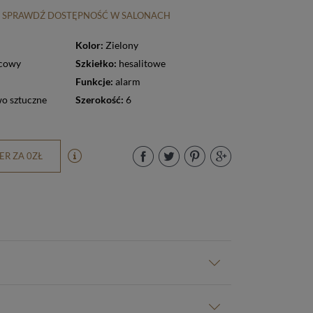
SPRAWDŹ DOSTĘPNOŚĆ W SALONACH
Kolor:
Zielony
cowy
Szkiełko:
hesalitowe
Funkcje:
alarm
o sztuczne
Szerokość:
6
R ZA 0ZŁ