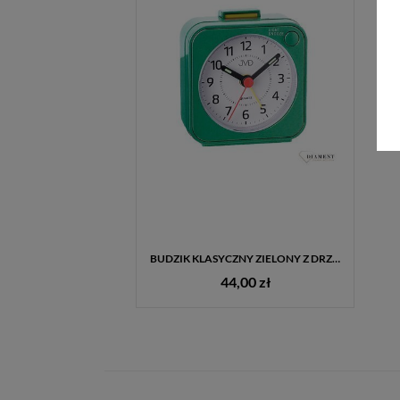
BUDZIK KLASYCZNY ZIELONY Z DRZEMKĄ JVD
44,00 zł