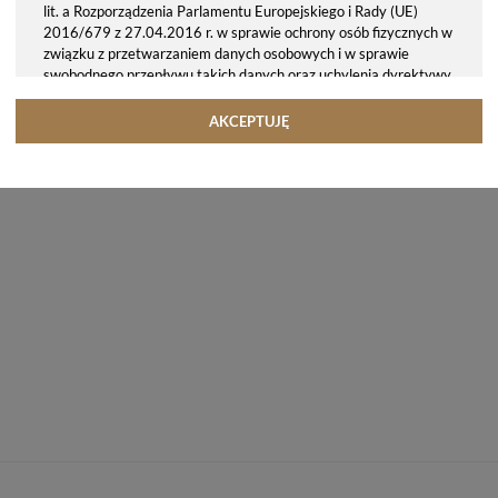
lit. a Rozporządzenia Parlamentu Europejskiego i Rady (UE)
2016/679 z 27.04.2016 r. w sprawie ochrony osób fizycznych w
związku z przetwarzaniem danych osobowych i w sprawie
swobodnego przepływu takich danych oraz uchylenia dyrektywy
95/46/WE (ogólne rozporządzenie o ochronie danych, tj. RODO).
Odbiorcy danych
AKCEPTUJĘ
Twoje dane osobowe możemy udostępniać hostingodawcy. Takie
podmioty przetwarzają dane na podstawie umowy z nami i tylko
zgodnie z naszymi poleceniami. Przekazujemy Twoje dane poza
teren Polski/UE/Europejskiego Obszaru Gospodarczego.
Okres przechowywania danych
Twoje dane przechowujemy do czasu posiadania udzielonej przez
Ciebie zgody.
Twoje prawa
Przysługuje Ci prawo dostępu do swoich danych oraz otrzymania
ich kopii, prawo do sprostowania (poprawiania) swoich danych,
prawo do usunięcia danych (jeżeli Twoim zdaniem nie ma
podstaw do tego, abyśmy przetwarzali Twoje dane, możesz
zażądać, abyśmy je usunęli), prawo do ograniczenia
przetwarzania danych (możesz zażądać, abyśmy ograniczyli
przetwarzanie Twoich danych osobowych wyłącznie do ich
przechowywania lub wykonywania uzgodnionych z Tobą działań,
jeżeli Twoim zdaniem mamy nieprawidłowe dane na Twój temat