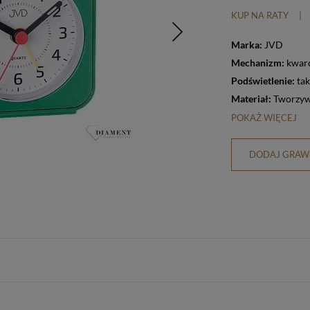
KUP NA RATY
|
Marka:
JVD
Mechanizm:
kwar
Podświetlenie:
tak
Materiał:
Tworzyw
POKAŻ WIĘCEJ
DODAJ GRAWE