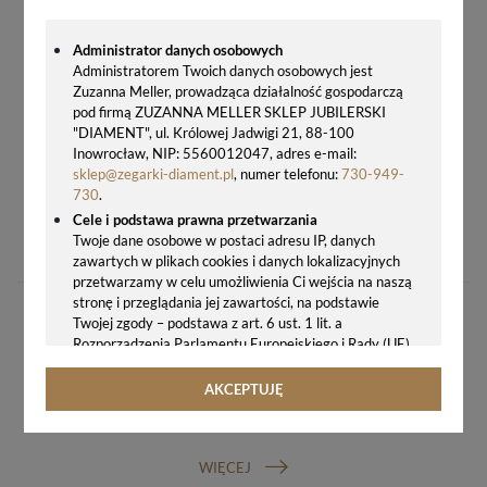
Administrator danych osobowych
Administratorem Twoich danych osobowych jest
Zuzanna Meller, prowadząca działalność gospodarczą
pod firmą ZUZANNA MELLER SKLEP JUBILERSKI
"DIAMENT", ul. Królowej Jadwigi 21, 88-100
Inowrocław, NIP: 5560012047, adres e-mail:
sklep@zegarki-diament.pl
, numer telefonu:
730-949-
730
.
BUDZIK KLASYCZNY RÓŻOWE ZŁOTO JVD SRP882.2
Cele i podstawa prawna przetwarzania
Twoje dane osobowe w postaci adresu IP, danych
76,00 zł
zawartych w plikach cookies i danych lokalizacyjnych
przetwarzamy w celu umożliwienia Ci wejścia na naszą
stronę i przeglądania jej zawartości, na podstawie
Twojej zgody – podstawa z art. 6 ust. 1 lit. a
Rozporządzenia Parlamentu Europejskiego i Rady (UE)
2016/679 z 27.04.2016 r. w sprawie ochrony osób
fizycznych w związku z przetwarzaniem danych
AKCEPTUJĘ
osobowych i w sprawie swobodnego przepływu takich
GWARANCJA ORYGINALNOŚCI ZEGARKA
danych oraz uchylenia dyrektywy 95/46/WE (ogólne
rozporządzenie o ochronie danych, tj. RODO).
WIĘCEJ
Odbiorcy danych