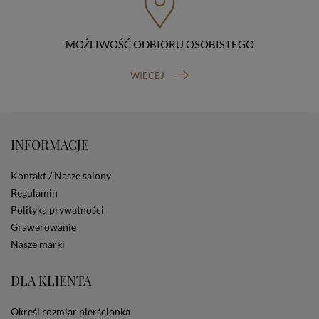
organu nadzorczego (Prezesa Urzędu Ochrony Danych
Osobowych, ul. Stawki 2, 00-193 Warszawa) oraz
prawo do cofnięcia zgody na przetwarzanie danych
osobowych (masz prawo cofnięcia zgody na
MOŹLIWOŚĆ ODBIORU OSOBISTEGO
przetwarzanie danych w dowolnym momencie;
cofnięcie zgody nie ma wpływu na zgodność z prawem
WIĘCEJ
przetwarzania, którego dokonano na podstawie Twojej
zgody przed jej cofnięciem). W celu wykonania swoich
praw skieruj do nas odpowiednie żądanie.
Informacja o dobrowolności podania danych
Podanie przez Ciebie danych jest dobrowolne. Jeżeli
INFORMACJE
nie podasz danych, nie będziesz mógł przeglądać
zawartości naszej strony
Kontakt / Nasze salony
Zautomatyzowane podejmowanie decyzji
Regulamin
Na stronie Sklepu są wykorzystywane pliki cookies.
Polityka prywatności
Stosowane są one w celach zapewnienia maksymalnej
wygody wszystkich użytkowników (w tym Kupujących)
Grawerowanie
przy korzystaniu ze Sklepu (zapamiętywanie
Nasze marki
preferencji i ustawień na stronie, zbieranie
anonimowych danych dla celów reklamowych i
DLA KLIENTA
statystycznych, także przez inne portale, w tym
portale społecznościowe, np. Facebook). Korzystanie
ze Sklepu bez zmiany ustawień w przeglądarce
Określ rozmiar pierścionka
dotyczących cookies oznacza, że będą one