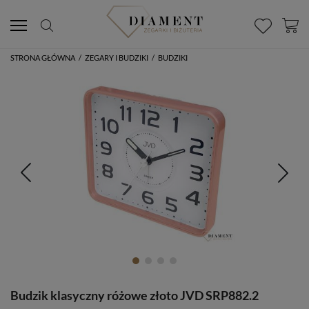
STRONA GŁÓWNA
/
ZEGARY I BUDZIKI
/
BUDZIKI
Budzik klasyczny różowe złoto JVD SRP882.2