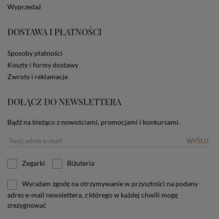
Wyprzedaż
zamieszczane w urządzeniu końcowym każdego
użytkownika. Jeżeli użytkownik nie wyraża zgody na
stosowanie plików cookies powinien zmienić
DOSTAWA I PŁATNOŚCI
ustawienia swojej przeglądarki.
Tu znajduje się więcej
informacji o plikach cookies.
Sposoby płatności
Koszty i formy dostawy
Zwroty i reklamacje
DOŁĄCZ DO NEWSLETTERA
Bądź na bieżąco z nowościami, promocjami i konkursami.
WYŚLIJ
Zegarki
Biżuteria
Wyrażam zgodę na otrzymywanie w przyszłości na podany
adres e-mail newslettera, z którego w każdej chwili mogę
zrezygnować