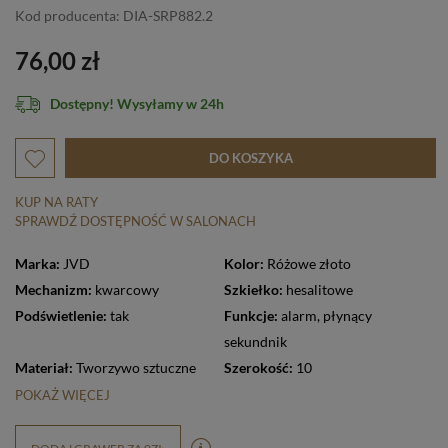
Kod producenta: DIA-SRP882.2
76,00 zł
Dostępny! Wysyłamy w 24h
DO KOSZYKA
KUP NA RATY
SPRAWDŹ DOSTĘPNOŚĆ W SALONACH
Marka:
JVD
Kolor:
Różowe złoto
Mechanizm:
kwarcowy
Szkiełko:
hesalitowe
Podświetlenie:
tak
Funkcje:
alarm
,
płynący
sekundnik
Materiał:
Tworzywo sztuczne
Szerokość:
10
POKAŻ WIĘCEJ