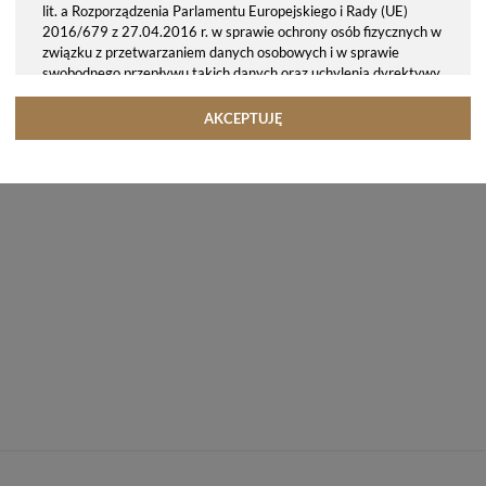
lit. a Rozporządzenia Parlamentu Europejskiego i Rady (UE)
2016/679 z 27.04.2016 r. w sprawie ochrony osób fizycznych w
związku z przetwarzaniem danych osobowych i w sprawie
swobodnego przepływu takich danych oraz uchylenia dyrektywy
95/46/WE (ogólne rozporządzenie o ochronie danych, tj. RODO).
Odbiorcy danych
AKCEPTUJĘ
Twoje dane osobowe możemy udostępniać hostingodawcy. Takie
podmioty przetwarzają dane na podstawie umowy z nami i tylko
zgodnie z naszymi poleceniami. Przekazujemy Twoje dane poza
teren Polski/UE/Europejskiego Obszaru Gospodarczego.
Okres przechowywania danych
Twoje dane przechowujemy do czasu posiadania udzielonej przez
Ciebie zgody.
Twoje prawa
Przysługuje Ci prawo dostępu do swoich danych oraz otrzymania
ich kopii, prawo do sprostowania (poprawiania) swoich danych,
prawo do usunięcia danych (jeżeli Twoim zdaniem nie ma
podstaw do tego, abyśmy przetwarzali Twoje dane, możesz
zażądać, abyśmy je usunęli), prawo do ograniczenia
przetwarzania danych (możesz zażądać, abyśmy ograniczyli
przetwarzanie Twoich danych osobowych wyłącznie do ich
przechowywania lub wykonywania uzgodnionych z Tobą działań,
jeżeli Twoim zdaniem mamy nieprawidłowe dane na Twój temat