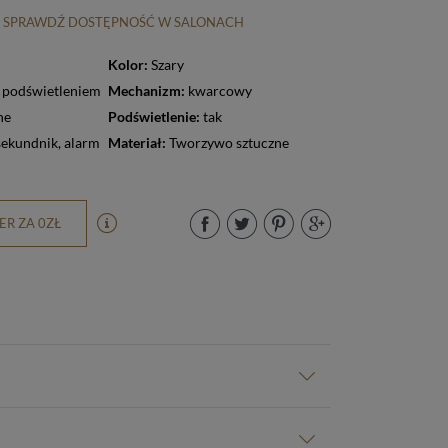
SPRAWDŹ DOSTĘPNOŚĆ W SALONACH
Kolor:
Szary
z podświetleniem
Mechanizm:
kwarcowy
ne
Podświetlenie:
tak
sekundnik
,
alarm
Materiał:
Tworzywo sztuczne
R ZA 0ZŁ