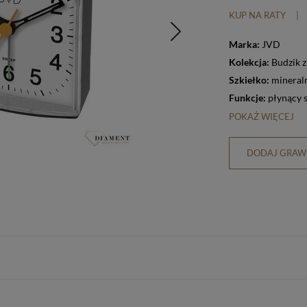
KUP NA RATY
|
Marka:
JVD
Kolekcja:
Budzik 
Szkiełko:
mineral
Funkcje:
płynący 
POKAŻ WIĘCEJ
DODAJ GRAWE