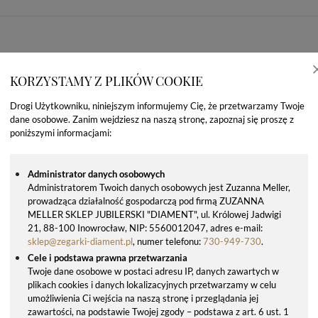
KORZYSTAMY Z PLIKÓW COOKIE
Drogi Użytkowniku, niniejszym informujemy Cię, że przetwarzamy Twoje
dane osobowe. Zanim wejdziesz na naszą stronę, zapoznaj się proszę z
poniższymi informacjami:
Administrator danych osobowych
Administratorem Twoich danych osobowych jest Zuzanna Meller,
prowadząca działalność gospodarczą pod firmą ZUZANNA
OSTATNIO OGLĄDANE PRODUKTY
MELLER SKLEP JUBILERSKI "DIAMENT", ul. Królowej Jadwigi
21, 88-100 Inowrocław, NIP: 5560012047, adres e-mail:
sklep@zegarki-diament.pl
, numer telefonu:
730-949-730
.
Cele i podstawa prawna przetwarzania
Twoje dane osobowe w postaci adresu IP, danych zawartych w
plikach cookies i danych lokalizacyjnych przetwarzamy w celu
umożliwienia Ci wejścia na naszą stronę i przeglądania jej
zawartości, na podstawie Twojej zgody – podstawa z art. 6 ust. 1