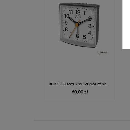
BUDZIK KLASYCZNY JVD SZARY SRP002.2
60,00 zł