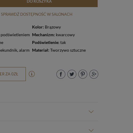
DO KOSZYKA
SPRAWDŹ DOSTĘPNOŚĆ W SALONACH
Kolor:
Brązowy
z podświetleniem
Mechanizm:
kwarcowy
ne
Podświetlenie:
tak
sekundnik
,
alarm
Materiał:
Tworzywo sztuczne
R ZA 0ZŁ