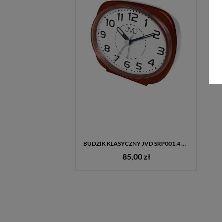
BUDZIK KLASYCZNY JVD SRP001.4 BRĄZOWY – STYLOWY BUDZIK KWARCOWY Z ALARMEM I PODŚWIETLENIEM
85,00 zł