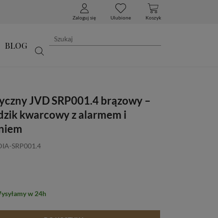
Zaloguj się
Ulubione
Koszyk
BLOG
syczny JVD SRP001.4 brązowy –
dzik kwarcowy z alarmem i
eniem
DIA-SRP001.4
Wysyłamy w 24h