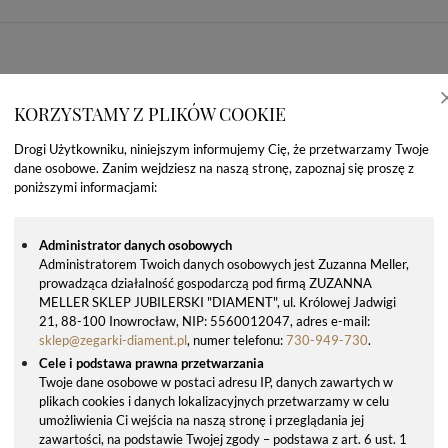
KORZYSTAMY Z PLIKÓW COOKIE
Drogi Użytkowniku, niniejszym informujemy Cię, że przetwarzamy Twoje
dane osobowe. Zanim wejdziesz na naszą stronę, zapoznaj się proszę z
poniższymi informacjami:
Administrator danych osobowych
Administratorem Twoich danych osobowych jest Zuzanna Meller,
prowadząca działalność gospodarczą pod firmą ZUZANNA
OSTATNIO OGLĄDANE PRODUKTY
MELLER SKLEP JUBILERSKI "DIAMENT", ul. Królowej Jadwigi
21, 88-100 Inowrocław, NIP: 5560012047, adres e-mail:
sklep@zegarki-diament.pl
, numer telefonu:
730-949-730
.
Cele i podstawa prawna przetwarzania
Twoje dane osobowe w postaci adresu IP, danych zawartych w
plikach cookies i danych lokalizacyjnych przetwarzamy w celu
umożliwienia Ci wejścia na naszą stronę i przeglądania jej
zawartości, na podstawie Twojej zgody – podstawa z art. 6 ust. 1