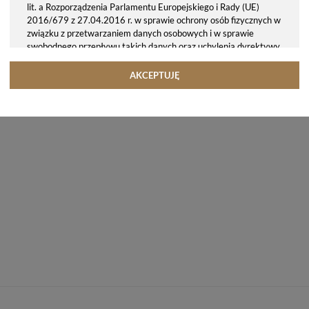
lit. a Rozporządzenia Parlamentu Europejskiego i Rady (UE)
2016/679 z 27.04.2016 r. w sprawie ochrony osób fizycznych w
związku z przetwarzaniem danych osobowych i w sprawie
swobodnego przepływu takich danych oraz uchylenia dyrektywy
95/46/WE (ogólne rozporządzenie o ochronie danych, tj. RODO).
Odbiorcy danych
AKCEPTUJĘ
Twoje dane osobowe możemy udostępniać hostingodawcy. Takie
podmioty przetwarzają dane na podstawie umowy z nami i tylko
zgodnie z naszymi poleceniami. Przekazujemy Twoje dane poza
teren Polski/UE/Europejskiego Obszaru Gospodarczego.
Okres przechowywania danych
Twoje dane przechowujemy do czasu posiadania udzielonej przez
Ciebie zgody.
Twoje prawa
Przysługuje Ci prawo dostępu do swoich danych oraz otrzymania
ich kopii, prawo do sprostowania (poprawiania) swoich danych,
prawo do usunięcia danych (jeżeli Twoim zdaniem nie ma
podstaw do tego, abyśmy przetwarzali Twoje dane, możesz
zażądać, abyśmy je usunęli), prawo do ograniczenia
przetwarzania danych (możesz zażądać, abyśmy ograniczyli
przetwarzanie Twoich danych osobowych wyłącznie do ich
przechowywania lub wykonywania uzgodnionych z Tobą działań,
jeżeli Twoim zdaniem mamy nieprawidłowe dane na Twój temat