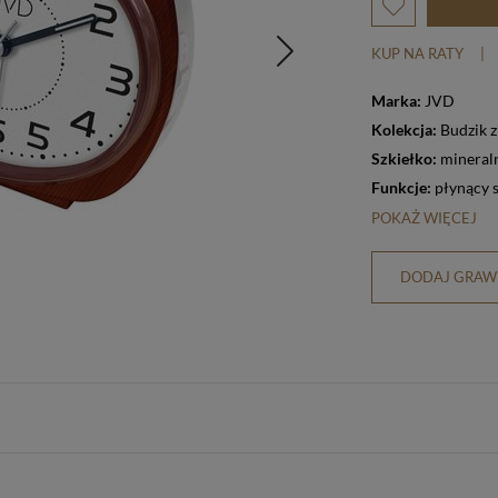
KUP NA RATY
|
Marka:
JVD
Kolekcja:
Budzik 
Szkiełko:
mineral
Funkcje:
płynący 
POKAŻ WIĘCEJ
DODAJ GRAWE