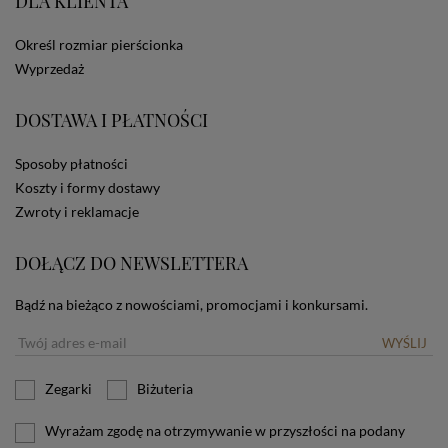
DLA KLIENTA
ze Sklepu bez zmiany ustawień w przeglądarce
dotyczących cookies oznacza, że będą one
Określ rozmiar pierścionka
zamieszczane w urządzeniu końcowym każdego
użytkownika. Jeżeli użytkownik nie wyraża zgody na
Wyprzedaż
stosowanie plików cookies powinien zmienić
ustawienia swojej przeglądarki.
Tu znajduje się więcej
DOSTAWA I PŁATNOŚCI
informacji o plikach cookies.
Sposoby płatności
Koszty i formy dostawy
Zwroty i reklamacje
DOŁĄCZ DO NEWSLETTERA
Bądź na bieżąco z nowościami, promocjami i konkursami.
WYŚLIJ
Zegarki
Biżuteria
Wyrażam zgodę na otrzymywanie w przyszłości na podany