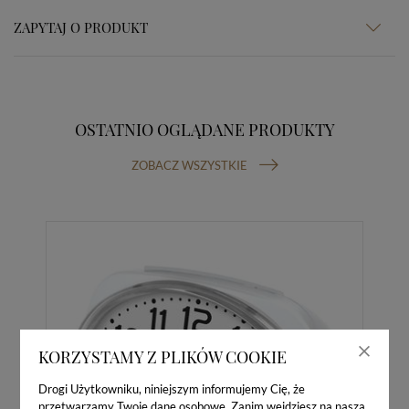
ZAPYTAJ O PRODUKT
OSTATNIO OGLĄDANE PRODUKTY
ZOBACZ WSZYSTKIE
KORZYSTAMY Z PLIKÓW COOKIE
Drogi Użytkowniku, niniejszym informujemy Cię, że
przetwarzamy Twoje dane osobowe. Zanim wejdziesz na naszą