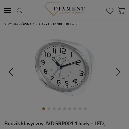
STRONA GŁÓWNA
/
ZEGARY I BUDZIKI
/
BUDZIKI
Budzik klasyczny JVD SRP001.1 biały – LED,