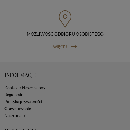
przenoszenia danych, prawo do wniesienia skargi do
organu nadzorczego (Prezesa Urzędu Ochrony Danych
Osobowych, ul. Stawki 2, 00-193 Warszawa) oraz
prawo do cofnięcia zgody na przetwarzanie danych
osobowych (masz prawo cofnięcia zgody na
przetwarzanie danych w dowolnym momencie;
MOŹLIWOŚĆ ODBIORU OSOBISTEGO
cofnięcie zgody nie ma wpływu na zgodność z prawem
przetwarzania, którego dokonano na podstawie Twojej
WIĘCEJ
zgody przed jej cofnięciem). W celu wykonania swoich
praw skieruj do nas odpowiednie żądanie.
Informacja o dobrowolności podania danych
Podanie przez Ciebie danych jest dobrowolne. Jeżeli
nie podasz danych, nie będziesz mógł przeglądać
INFORMACJE
zawartości naszej strony
Zautomatyzowane podejmowanie decyzji
Kontakt / Nasze salony
Na stronie Sklepu są wykorzystywane pliki cookies.
Stosowane są one w celach zapewnienia maksymalnej
Regulamin
wygody wszystkich użytkowników (w tym Kupujących)
Polityka prywatności
przy korzystaniu ze Sklepu (zapamiętywanie
Grawerowanie
preferencji i ustawień na stronie, zbieranie
Nasze marki
anonimowych danych dla celów reklamowych i
statystycznych, także przez inne portale, w tym
portale społecznościowe, np. Facebook). Korzystanie