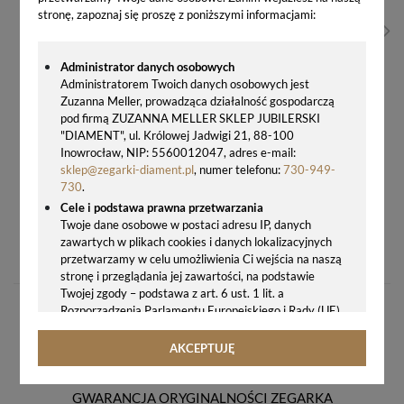
stronę, zapoznaj się proszę z poniższymi informacjami:
Administrator danych osobowych
Administratorem Twoich danych osobowych jest
Zuzanna Meller, prowadząca działalność gospodarczą
pod firmą ZUZANNA MELLER SKLEP JUBILERSKI
"DIAMENT", ul. Królowej Jadwigi 21, 88-100
Inowrocław, NIP: 5560012047, adres e-mail:
sklep@zegarki-diament.pl
, numer telefonu:
730-949-
730
.
Cele i podstawa prawna przetwarzania
Twoje dane osobowe w postaci adresu IP, danych
BUDZIK KLASYCZNY JVD SRP001.1 BIAŁY – LED, KWARCOWY, CZYTELNY
zawartych w plikach cookies i danych lokalizacyjnych
75,00 zł
przetwarzamy w celu umożliwienia Ci wejścia na naszą
stronę i przeglądania jej zawartości, na podstawie
Twojej zgody – podstawa z art. 6 ust. 1 lit. a
Rozporządzenia Parlamentu Europejskiego i Rady (UE)
2016/679 z 27.04.2016 r. w sprawie ochrony osób
fizycznych w związku z przetwarzaniem danych
AKCEPTUJĘ
osobowych i w sprawie swobodnego przepływu takich
danych oraz uchylenia dyrektywy 95/46/WE (ogólne
rozporządzenie o ochronie danych, tj. RODO).
GWARANCJA ORYGINALNOŚCI ZEGARKA