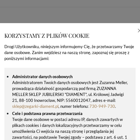
KORZYSTAMY Z PLIKÓW COOKIE
Drogi Użytkowniku, niniejszym informujemy Cię, że przetwarzamy Twoje
dane osobowe. Zanim wejdziesz na naszą stronę, zapoznaj się proszę z
poniższymi informacjami:
Administrator danych osobowych
Administratorem Twoich danych osobowych jest Zuzanna Meller,
prowadząca działalność gospodarczą pod firmą ZUZANNA
OSTATNIO OGLĄDANE PRODUKTY
MELLER SKLEP JUBILERSKI "DIAMENT", ul. Królowej Jadwigi
21, 88-100 Inowrocław, NIP: 5560012047, adres e-mail:
sklep@zegarki-diament.pl
, numer telefonu:
730-949-730
.
Cele i podstawa prawna przetwarzania
Twoje dane osobowe w postaci adresu IP, danych zawartych w
plikach cookies i danych lokalizacyjnych przetwarzamy w celu
umożliwienia Ci wejścia na naszą stronę i przeglądania jej
zawartości, na podstawie Twojej zgody – podstawa z art. 6 ust. 1