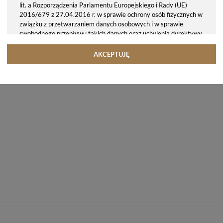
lit. a Rozporządzenia Parlamentu Europejskiego i Rady (UE)
2016/679 z 27.04.2016 r. w sprawie ochrony osób fizycznych w
związku z przetwarzaniem danych osobowych i w sprawie
swobodnego przepływu takich danych oraz uchylenia dyrektywy
95/46/WE (ogólne rozporządzenie o ochronie danych, tj. RODO).
Odbiorcy danych
AKCEPTUJĘ
Twoje dane osobowe możemy udostępniać hostingodawcy. Takie
podmioty przetwarzają dane na podstawie umowy z nami i tylko
zgodnie z naszymi poleceniami. Przekazujemy Twoje dane poza
teren Polski/UE/Europejskiego Obszaru Gospodarczego.
Okres przechowywania danych
Twoje dane przechowujemy do czasu posiadania udzielonej przez
Ciebie zgody.
Twoje prawa
Przysługuje Ci prawo dostępu do swoich danych oraz otrzymania
ich kopii, prawo do sprostowania (poprawiania) swoich danych,
prawo do usunięcia danych (jeżeli Twoim zdaniem nie ma
podstaw do tego, abyśmy przetwarzali Twoje dane, możesz
zażądać, abyśmy je usunęli), prawo do ograniczenia
przetwarzania danych (możesz zażądać, abyśmy ograniczyli
przetwarzanie Twoich danych osobowych wyłącznie do ich
przechowywania lub wykonywania uzgodnionych z Tobą działań,
jeżeli Twoim zdaniem mamy nieprawidłowe dane na Twój temat