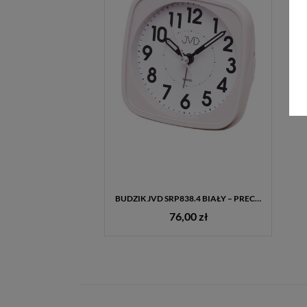
BUDZIK JVD SRP838.4 BIAŁY – PRECYZJA I PROSTOTA W KLASYCZNYM WYDANIU
76,00 zł