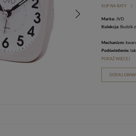
KUP NA RATY
|
Marka:
JVD
Kolekcja:
Budzik 
Mechanizm:
kwar
Podświetlenie:
tak
POKAŻ WIĘCEJ
DODAJ GRAWE