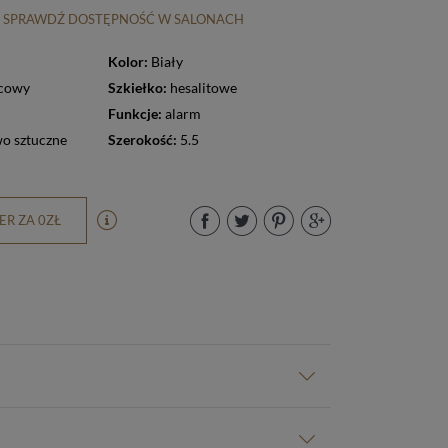
SPRAWDŹ DOSTĘPNOŚĆ W SALONACH
Kolor:
Biały
cowy
Szkiełko:
hesalitowe
Funkcje:
alarm
o sztuczne
Szerokość:
5.5
R ZA 0ZŁ