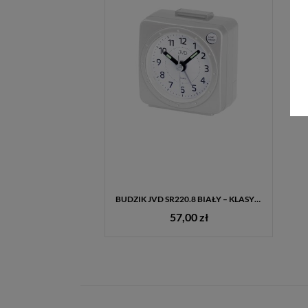
BUDZIK JVD SR220.8 BIAŁY – KLASYCZNY, KWARCOWY, LED
57,00 zł