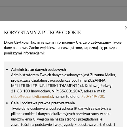
KORZYSTAMY Z PLIKÓW COOKIE
Drogi Użytkowniku, niniejszym informujemy Cię, że przetwarzamy Twoje
dane osobowe. Zanim wejdziesz na naszą stronę, zapoznaj się proszę z
poniższymi informacjami:
Administrator danych osobowych
Administratorem Twoich danych osobowych jest Zuzanna Meller,
prowadząca działalność gospodarczą pod firmą ZUZANNA
OSTATNIO OGLĄDANE PRODUKTY
MELLER SKLEP JUBILERSKI "DIAMENT", ul. Królowej Jadwigi
21, 88-100 Inowrocław, NIP: 5560012047, adres e-mail:
sklep@zegarki-diament.pl
, numer telefonu:
730-949-730
.
Cele i podstawa prawna przetwarzania
Twoje dane osobowe w postaci adresu IP, danych zawartych w
plikach cookies i danych lokalizacyjnych przetwarzamy w celu
umożliwienia Ci wejścia na naszą stronę i przeglądania jej
zawartości, na podstawie Twojej zgody – podstawa z art. 6 ust. 1