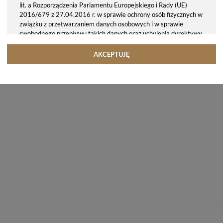
lit. a Rozporządzenia Parlamentu Europejskiego i Rady (UE)
2016/679 z 27.04.2016 r. w sprawie ochrony osób fizycznych w
związku z przetwarzaniem danych osobowych i w sprawie
swobodnego przepływu takich danych oraz uchylenia dyrektywy
95/46/WE (ogólne rozporządzenie o ochronie danych, tj. RODO).
Odbiorcy danych
AKCEPTUJĘ
Twoje dane osobowe możemy udostępniać hostingodawcy. Takie
podmioty przetwarzają dane na podstawie umowy z nami i tylko
zgodnie z naszymi poleceniami. Przekazujemy Twoje dane poza
teren Polski/UE/Europejskiego Obszaru Gospodarczego.
Okres przechowywania danych
Twoje dane przechowujemy do czasu posiadania udzielonej przez
Ciebie zgody.
Twoje prawa
Przysługuje Ci prawo dostępu do swoich danych oraz otrzymania
ich kopii, prawo do sprostowania (poprawiania) swoich danych,
prawo do usunięcia danych (jeżeli Twoim zdaniem nie ma
podstaw do tego, abyśmy przetwarzali Twoje dane, możesz
zażądać, abyśmy je usunęli), prawo do ograniczenia
przetwarzania danych (możesz zażądać, abyśmy ograniczyli
przetwarzanie Twoich danych osobowych wyłącznie do ich
przechowywania lub wykonywania uzgodnionych z Tobą działań,
jeżeli Twoim zdaniem mamy nieprawidłowe dane na Twój temat