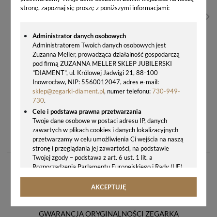
stronę, zapoznaj się proszę z poniższymi informacjami:
Administrator danych osobowych
Administratorem Twoich danych osobowych jest
Zuzanna Meller, prowadząca działalność gospodarczą
pod firmą ZUZANNA MELLER SKLEP JUBILERSKI
"DIAMENT", ul. Królowej Jadwigi 21, 88-100
Inowrocław, NIP: 5560012047, adres e-mail:
sklep@zegarki-diament.pl
, numer telefonu:
730-949-
730
.
Cele i podstawa prawna przetwarzania
Twoje dane osobowe w postaci adresu IP, danych
BUDZIK ELEKTRONICZNY JVD RB27.1 JASNE DREWNO STEROWANY RADIOWO Z TERMOMETREM
zawartych w plikach cookies i danych lokalizacyjnych
99,00 zł
przetwarzamy w celu umożliwienia Ci wejścia na naszą
stronę i przeglądania jej zawartości, na podstawie
Twojej zgody – podstawa z art. 6 ust. 1 lit. a
Rozporządzenia Parlamentu Europejskiego i Rady (UE)
2016/679 z 27.04.2016 r. w sprawie ochrony osób
fizycznych w związku z przetwarzaniem danych
AKCEPTUJĘ
osobowych i w sprawie swobodnego przepływu takich
danych oraz uchylenia dyrektywy 95/46/WE (ogólne
rozporządzenie o ochronie danych, tj. RODO).
GWARANCJA ORYGINALNOŚCI ZEGARKA