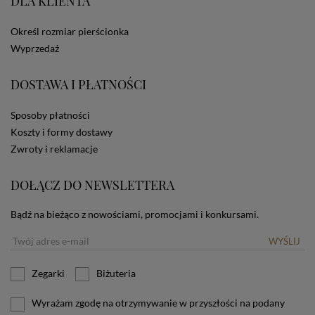
DLA KLIENTA
ze Sklepu bez zmiany ustawień w przeglądarce
dotyczących cookies oznacza, że będą one
Określ rozmiar pierścionka
zamieszczane w urządzeniu końcowym każdego
użytkownika. Jeżeli użytkownik nie wyraża zgody na
Wyprzedaż
stosowanie plików cookies powinien zmienić
ustawienia swojej przeglądarki.
Tu znajduje się więcej
DOSTAWA I PŁATNOŚCI
informacji o plikach cookies.
Sposoby płatności
Koszty i formy dostawy
Zwroty i reklamacje
DOŁĄCZ DO NEWSLETTERA
Bądź na bieżąco z nowościami, promocjami i konkursami.
WYŚLIJ
Zegarki
Biżuteria
Wyrażam zgodę na otrzymywanie w przyszłości na podany