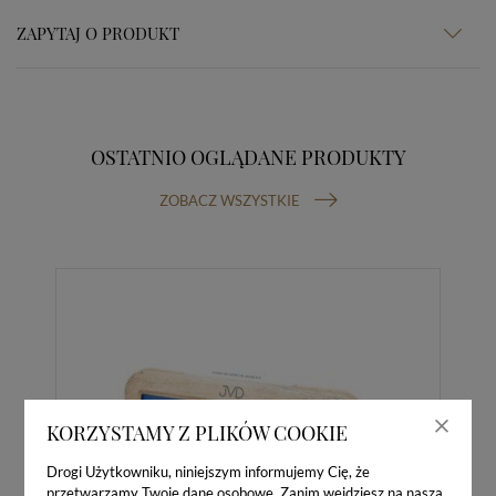
ZAPYTAJ O PRODUKT
OSTATNIO OGLĄDANE PRODUKTY
ZOBACZ WSZYSTKIE
KORZYSTAMY Z PLIKÓW COOKIE
Drogi Użytkowniku, niniejszym informujemy Cię, że
przetwarzamy Twoje dane osobowe. Zanim wejdziesz na naszą