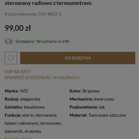
sterowany radiowo z termometrem
Kod producenta: DIA-RB27.1
99,00 zł
Dostępny! Wysyłamy w 24h
DO KOSZYKA
KUP NA RATY
SPRAWDŹ DOSTĘPNOŚĆ W SALONACH
Marka:
JVD
Kolor:
Brązowy
Rodzaj:
eleganckie
Mechanizm:
kwarcowy
Szkiełko:
hesalitowe
Podświetlenie:
tak
Funkcje:
alarm
,
sterowanie
Materiał:
Tworzywo sztuczne
falami radiowymi
,
termometr
,
datownik
,
drzemka