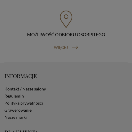
przenoszenia danych, prawo do wniesienia skargi do
organu nadzorczego (Prezesa Urzędu Ochrony Danych
Osobowych, ul. Stawki 2, 00-193 Warszawa) oraz
prawo do cofnięcia zgody na przetwarzanie danych
osobowych (masz prawo cofnięcia zgody na
przetwarzanie danych w dowolnym momencie;
MOŹLIWOŚĆ ODBIORU OSOBISTEGO
cofnięcie zgody nie ma wpływu na zgodność z prawem
przetwarzania, którego dokonano na podstawie Twojej
WIĘCEJ
zgody przed jej cofnięciem). W celu wykonania swoich
praw skieruj do nas odpowiednie żądanie.
Informacja o dobrowolności podania danych
Podanie przez Ciebie danych jest dobrowolne. Jeżeli
nie podasz danych, nie będziesz mógł przeglądać
INFORMACJE
zawartości naszej strony
Zautomatyzowane podejmowanie decyzji
Kontakt / Nasze salony
Na stronie Sklepu są wykorzystywane pliki cookies.
Stosowane są one w celach zapewnienia maksymalnej
Regulamin
wygody wszystkich użytkowników (w tym Kupujących)
Polityka prywatności
przy korzystaniu ze Sklepu (zapamiętywanie
Grawerowanie
preferencji i ustawień na stronie, zbieranie
Nasze marki
anonimowych danych dla celów reklamowych i
statystycznych, także przez inne portale, w tym
portale społecznościowe, np. Facebook). Korzystanie