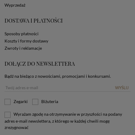
dotyczących cookies oznacza, że będą one
Wyprzedaż
zamieszczane w urządzeniu końcowym każdego
użytkownika. Jeżeli użytkownik nie wyraża zgody na
stosowanie plików cookies powinien zmienić
DOSTAWA I PŁATNOŚCI
ustawienia swojej przeglądarki.
Tu znajduje się więcej
informacji o plikach cookies.
Sposoby płatności
Koszty i formy dostawy
Zwroty i reklamacje
DOŁĄCZ DO NEWSLETTERA
Bądź na bieżąco z nowościami, promocjami i konkursami.
WYŚLIJ
Zegarki
Biżuteria
Wyrażam zgodę na otrzymywanie w przyszłości na podany
adres e-mail newslettera, z którego w każdej chwili mogę
zrezygnować