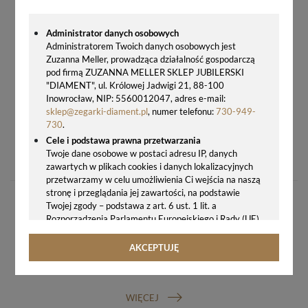
Administrator danych osobowych
Administratorem Twoich danych osobowych jest
Zuzanna Meller, prowadząca działalność gospodarczą
pod firmą ZUZANNA MELLER SKLEP JUBILERSKI
"DIAMENT", ul. Królowej Jadwigi 21, 88-100
Inowrocław, NIP: 5560012047, adres e-mail:
sklep@zegarki-diament.pl
, numer telefonu:
730-949-
730
.
Cele i podstawa prawna przetwarzania
BUDZIK DZIECIĘCY JVD SRP2811.4 – CICHY MECHANIZM, KOLOROWE CYFRY, BŁĘKITNA OBUDOWA
Twoje dane osobowe w postaci adresu IP, danych
51,00 zł
zawartych w plikach cookies i danych lokalizacyjnych
przetwarzamy w celu umożliwienia Ci wejścia na naszą
stronę i przeglądania jej zawartości, na podstawie
Twojej zgody – podstawa z art. 6 ust. 1 lit. a
Rozporządzenia Parlamentu Europejskiego i Rady (UE)
2016/679 z 27.04.2016 r. w sprawie ochrony osób
fizycznych w związku z przetwarzaniem danych
AKCEPTUJĘ
osobowych i w sprawie swobodnego przepływu takich
GWARANCJA ORYGINALNOŚCI ZEGARKA
danych oraz uchylenia dyrektywy 95/46/WE (ogólne
rozporządzenie o ochronie danych, tj. RODO).
WIĘCEJ
Odbiorcy danych