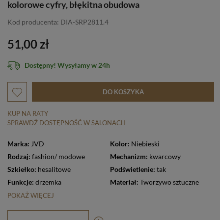
kolorowe cyfry, błękitna obudowa
Kod producenta: DIA-SRP2811.4
51,00 zł
Dostępny! Wysyłamy w 24h
DO KOSZYKA
KUP NA RATY
SPRAWDŹ DOSTĘPNOŚĆ W SALONACH
Marka:
JVD
Kolor:
Niebieski
Rodzaj:
fashion/ modowe
Mechanizm:
kwarcowy
Szkiełko:
hesalitowe
Podświetlenie:
tak
Funkcje:
drzemka
Materiał:
Tworzywo sztuczne
POKAŻ WIĘCEJ