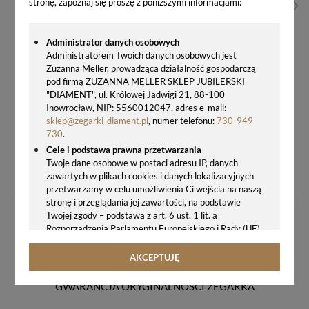
stronę, zapoznaj się proszę z poniższymi informacjami:
Administrator danych osobowych
Administratorem Twoich danych osobowych jest
Zuzanna Meller, prowadząca działalność gospodarczą
pod firmą ZUZANNA MELLER SKLEP JUBILERSKI
"DIAMENT", ul. Królowej Jadwigi 21, 88-100
Inowrocław, NIP: 5560012047, adres e-mail:
sklep@zegarki-diament.pl
, numer telefonu:
730-949-
730
.
Cele i podstawa prawna przetwarzania
BUDZIK ANALOGOWY JVD SRP902.1 BIAŁY – CICHY MECHANIZM, LED, DRZEMKA
Twoje dane osobowe w postaci adresu IP, danych
zawartych w plikach cookies i danych lokalizacyjnych
78,00 zł
przetwarzamy w celu umożliwienia Ci wejścia na naszą
stronę i przeglądania jej zawartości, na podstawie
Twojej zgody – podstawa z art. 6 ust. 1 lit. a
Rozporządzenia Parlamentu Europejskiego i Rady (UE)
2016/679 z 27.04.2016 r. w sprawie ochrony osób
fizycznych w związku z przetwarzaniem danych
AKCEPTUJĘ
osobowych i w sprawie swobodnego przepływu takich
danych oraz uchylenia dyrektywy 95/46/WE (ogólne
GWARANCJA ORYGINALNOŚCI ZEGARKA
rozporządzenie o ochronie danych, tj. RODO).