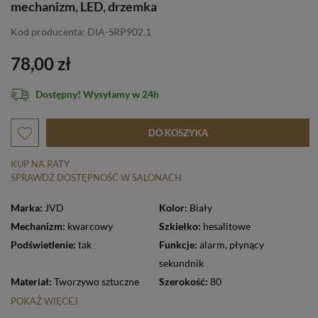
mechanizm, LED, drzemka
Kod producenta: DIA-SRP902.1
78,00 zł
Dostępny! Wysyłamy w 24h
DO KOSZYKA
KUP NA RATY
SPRAWDŹ DOSTĘPNOŚĆ W SALONACH
Marka:
JVD
Kolor:
Biały
Mechanizm:
kwarcowy
Szkiełko:
hesalitowe
Podświetlenie:
tak
Funkcje:
alarm
,
płynący
sekundnik
Materiał:
Tworzywo sztuczne
Szerokość:
80
POKAŻ WIĘCEJ