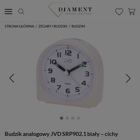
STRONA GŁÓWNA
/
ZEGARY I BUDZIKI
/
BUDZIKI
Budzik analogowy JVD SRP902.1 biały – cichy