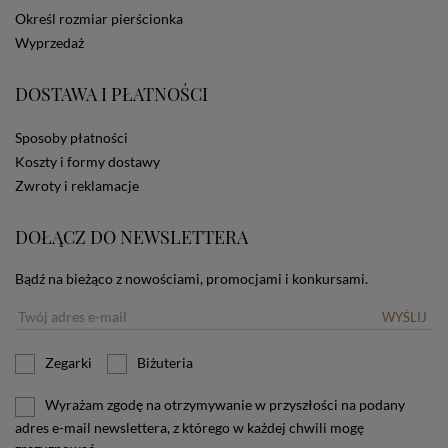
dotyczących cookies oznacza, że będą one
Określ rozmiar pierścionka
zamieszczane w urządzeniu końcowym każdego
Wyprzedaż
użytkownika. Jeżeli użytkownik nie wyraża zgody na
stosowanie plików cookies powinien zmienić
ustawienia swojej przeglądarki.
Tu znajduje się więcej
DOSTAWA I PŁATNOŚCI
informacji o plikach cookies.
Sposoby płatności
Koszty i formy dostawy
Zwroty i reklamacje
DOŁĄCZ DO NEWSLETTERA
Bądź na bieżąco z nowościami, promocjami i konkursami.
WYŚLIJ
Zegarki
Biżuteria
Wyrażam zgodę na otrzymywanie w przyszłości na podany
adres e-mail newslettera, z którego w każdej chwili mogę