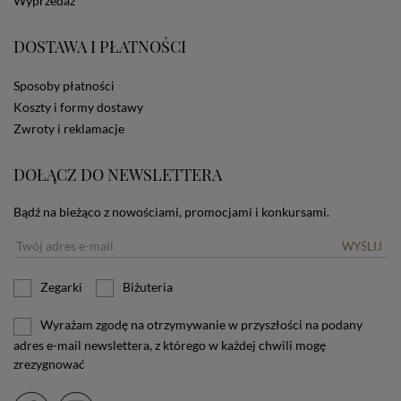
Wyprzedaż
zamieszczane w urządzeniu końcowym każdego
użytkownika. Jeżeli użytkownik nie wyraża zgody na
DOSTAWA I PŁATNOŚCI
stosowanie plików cookies powinien zmienić
ustawienia swojej przeglądarki.
Tu znajduje się więcej
informacji o plikach cookies.
Sposoby płatności
Koszty i formy dostawy
Zwroty i reklamacje
DOŁĄCZ DO NEWSLETTERA
Bądź na bieżąco z nowościami, promocjami i konkursami.
WYŚLIJ
Zegarki
Biżuteria
Wyrażam zgodę na otrzymywanie w przyszłości na podany
adres e-mail newslettera, z którego w każdej chwili mogę
zrezygnować