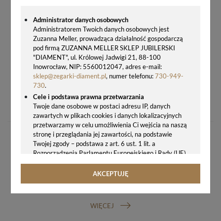
Administrator danych osobowych
Administratorem Twoich danych osobowych jest
Zuzanna Meller, prowadząca działalność gospodarczą
pod firmą ZUZANNA MELLER SKLEP JUBILERSKI
"DIAMENT", ul. Królowej Jadwigi 21, 88-100
Inowrocław, NIP: 5560012047, adres e-mail:
sklep@zegarki-diament.pl
, numer telefonu:
730-949-
730
.
BRĄZOWY SKÓRZANY PASEK DO ZEGARKA ATLANTIC 21 MM – ELEGANCJA I KOMFORT DLA TWOJEGO CZASOMIERZA
Cele i podstawa prawna przetwarzania
149,00 zł
Twoje dane osobowe w postaci adresu IP, danych
zawartych w plikach cookies i danych lokalizacyjnych
przetwarzamy w celu umożliwienia Ci wejścia na naszą
stronę i przeglądania jej zawartości, na podstawie
Twojej zgody – podstawa z art. 6 ust. 1 lit. a
Rozporządzenia Parlamentu Europejskiego i Rady (UE)
2016/679 z 27.04.2016 r. w sprawie ochrony osób
fizycznych w związku z przetwarzaniem danych
AKCEPTUJĘ
osobowych i w sprawie swobodnego przepływu takich
GWARANCJA ORYGINALNOŚCI ZEGARKA
danych oraz uchylenia dyrektywy 95/46/WE (ogólne
rozporządzenie o ochronie danych, tj. RODO).
WIĘCEJ
Odbiorcy danych
Twoje dane osobowe możemy udostępniać