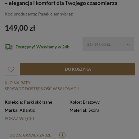
– elegancja i komfort dla Twojego czasomierza
Kod producenta: Pasek ciemnybrąz
149,00 zł
21 - 149,00 ZŁ
Dostępny! Wysyłamy w 24h
DO KOSZYKA
KUP NA RATY
SPRAWDŹ DOSTĘPNOŚĆ W SALONACH
Kolekcja:
Paski skórzane
Kolor:
Brązowy
Marka:
Atlantic
Materiał:
Skóra
POKAŻ WIĘCEJ
DODAJ GRAWER ZA 0ZŁ