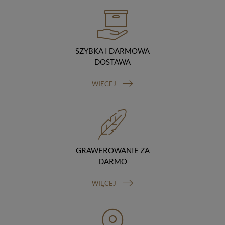
hostingodawcy. Takie podmioty przetwarzają dane na
podstawie umowy z nami i tylko zgodnie z naszymi
poleceniami. Przekazujemy Twoje dane poza teren
Polski/UE/Europejskiego Obszaru Gospodarczego.
Okres przechowywania danych
SZYBKA I DARMOWA
Twoje dane przechowujemy do czasu posiadania
DOSTAWA
udzielonej przez Ciebie zgody.
Twoje prawa
WIĘCEJ
Przysługuje Ci prawo dostępu do swoich danych oraz
otrzymania ich kopii, prawo do sprostowania
(poprawiania) swoich danych, prawo do usunięcia
danych (jeżeli Twoim zdaniem nie ma podstaw do tego,
abyśmy przetwarzali Twoje dane, możesz zażądać,
abyśmy je usunęli), prawo do ograniczenia
przetwarzania danych (możesz zażądać, abyśmy
GRAWEROWANIE ZA
ograniczyli przetwarzanie Twoich danych osobowych
DARMO
wyłącznie do ich przechowywania lub wykonywania
uzgodnionych z Tobą działań, jeżeli Twoim zdaniem
WIĘCEJ
mamy nieprawidłowe dane na Twój temat lub
przetwarzamy je bezpodstawnie), prawo do wniesienia
sprzeciwu wobec przetwarzania danych, prawo do
przenoszenia danych, prawo do wniesienia skargi do
organu nadzorczego (Prezesa Urzędu Ochrony Danych