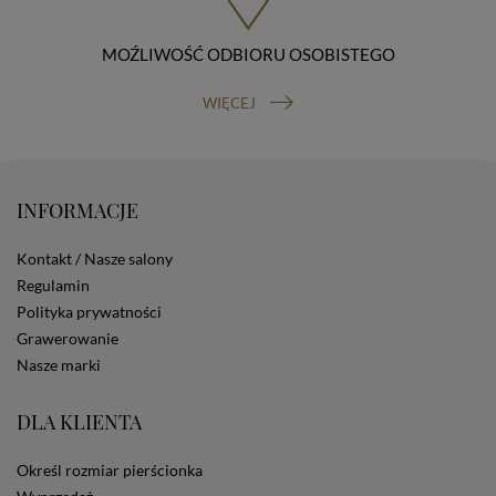
Osobowych, ul. Stawki 2, 00-193 Warszawa) oraz
prawo do cofnięcia zgody na przetwarzanie danych
MOŹLIWOŚĆ ODBIORU OSOBISTEGO
osobowych (masz prawo cofnięcia zgody na
przetwarzanie danych w dowolnym momencie;
cofnięcie zgody nie ma wpływu na zgodność z prawem
WIĘCEJ
przetwarzania, którego dokonano na podstawie Twojej
zgody przed jej cofnięciem). W celu wykonania swoich
praw skieruj do nas odpowiednie żądanie.
Informacja o dobrowolności podania danych
INFORMACJE
Podanie przez Ciebie danych jest dobrowolne. Jeżeli
nie podasz danych, nie będziesz mógł przeglądać
zawartości naszej strony
Kontakt / Nasze salony
Zautomatyzowane podejmowanie decyzji
Regulamin
Na stronie Sklepu są wykorzystywane pliki cookies.
Polityka prywatności
Stosowane są one w celach zapewnienia maksymalnej
Grawerowanie
wygody wszystkich użytkowników (w tym Kupujących)
przy korzystaniu ze Sklepu (zapamiętywanie
Nasze marki
preferencji i ustawień na stronie, zbieranie
anonimowych danych dla celów reklamowych i
DLA KLIENTA
statystycznych, także przez inne portale, w tym
portale społecznościowe, np. Facebook). Korzystanie
ze Sklepu bez zmiany ustawień w przeglądarce
Określ rozmiar pierścionka
dotyczących cookies oznacza, że będą one